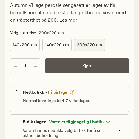
kr.
Autumn Village percale sengesett er laget av fin
Vanlig
bomullspercale med ekstra lange fibre og vevet med
pris
en trådtetthet på 200.
Les mer
600
kr
:
Velg størrelse
200x220 cm
140x200 cm
140x220 cm
200x220 cm
Antall
Kjøp
Nettbutikk -
Få på lager
Normal leveringstid 4-7 virkedager.
Butikklager -
Varen er tilgjengelig i butikk
Varen finnes i butikk, velg butikk for å se
aktuell beholdning