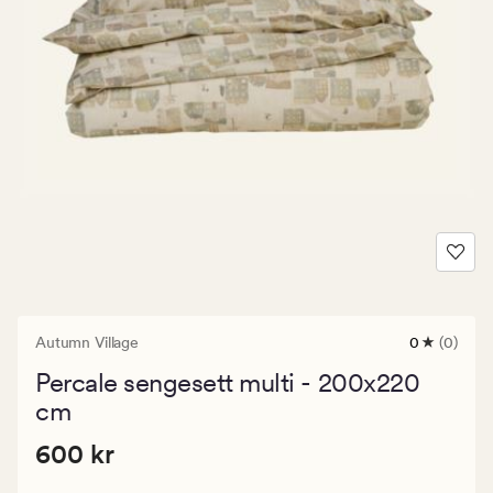
Autumn Village
0
(0)
0
anmeldels
Percale sengesett multi - 200x220
med
en
cm
gjennomsni
vurdering
Pris
Pris
600 kr
600 kr
på
0
600