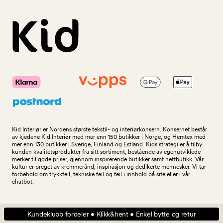
Kid Interiør er Nordens største tekstil- og interiørkonsern. Konsernet består
av kjedene Kid Interiør med mer enn 150 butikker i Norge, og Hemtex med
mer enn 130 butikker i Sverige, Finland og Estland. Kids strategi er å tilby
kunden kvalitetsprodukter fra sitt sortiment, bestående av egenutviklede
merker til gode priser, gjennom inspirerende butikker samt nettbutikk. Vår
kultur er preget av kremmerånd, inspirasjon og dedikerte mennesker. Vi tar
forbehold om trykkfeil, tekniske feil og feil i innhold på site eller i vår
chatbot.
Kundeklubb fordeler • Klikk&hent • Enkel bytte og retur