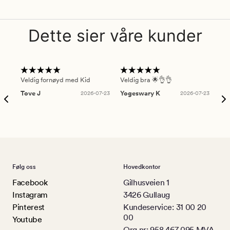
Dette sier våre kunder
Veldig fornøyd med Kid
Veldig bra 🌟👌👌
Gre
Tove J
2026-07-23
Yogeswary K
2026-07-23
An
Følg oss
Hovedkontor
Facebook
Gilhusveien 1
Instagram
3426 Gullaug
Pinterest
Kundeservice: 31 00 20
00
Youtube
Org.nr: 958 467 095 MVA