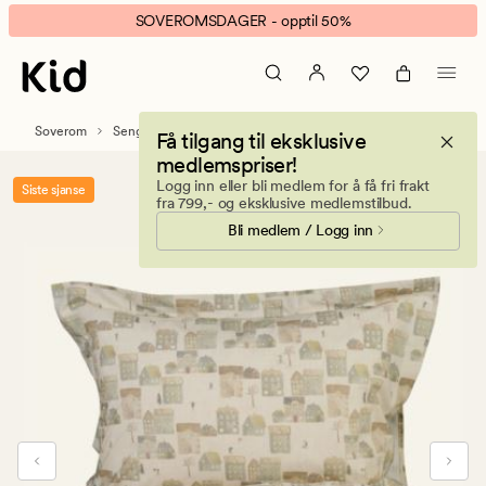
Autumn
Animert
SOVEROMSDAGER - opptil 50%
Village
banner.
percale
Klikk
sengesett
ESCAPE
multi
for
Soverom
Sengetøy
Percale sengesett
Få tilgang til eksklusive
å
medlemspriser!
pause.
Logg inn eller bli medlem for å få fri frakt
Siste sjanse
fra 799,- og eksklusive medlemstilbud.
Bli medlem / Logg inn