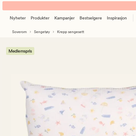
Sunny
Animert
Beach
banner.
krepp
Nyheter
Produkter
Kampanjer
Bestselgere
Inspirasjon
Klikk
sengesett
ESCAPE
multi
Soverom
Sengetøy
Krepp sengesett
for
å
pause.
Medlemspris