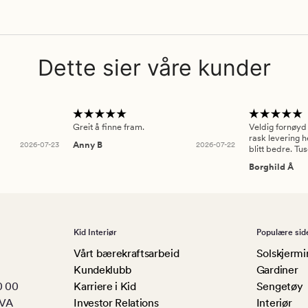
Dette sier våre kunder
Greit å finne fram.
Veldig fornøyd
rask levering h
2026-07-23
Anny B
2026-07-22
blitt bedre. Tu
Borghild Å
Kid Interiør
Populære sid
Vårt bærekraftsarbeid
Solskjermi
Kundeklubb
Gardiner
0 00
Karriere i Kid
Sengetøy
MVA
Investor Relations
Interiør