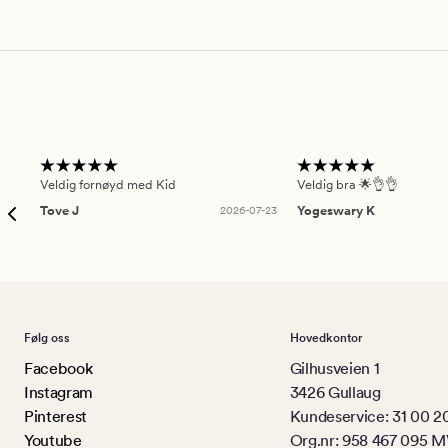
Veldig fornøyd med Kid
Veldig bra 🌟👌👌
Tove J
2026-07-23
Yogeswary K
Følg oss
Hovedkontor
Facebook
Gilhusveien 1
Instagram
3426 Gullaug
Pinterest
Kundeservice: 31 00 2
Youtube
Org.nr: 958 467 095 