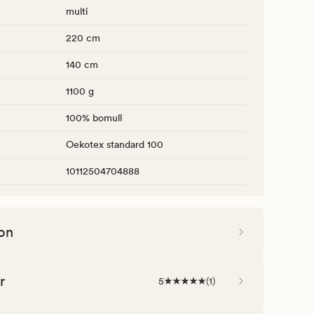
multi
220 cm
140 cm
1100 g
100% bomull
Oekotex standard 100
10112504704888
on
r
5
(
1
)