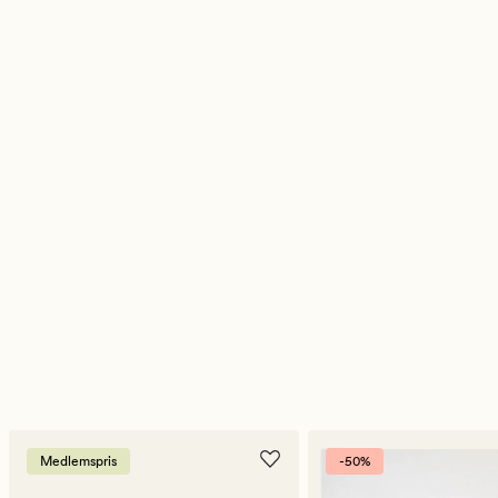
Medlemspris
-50%