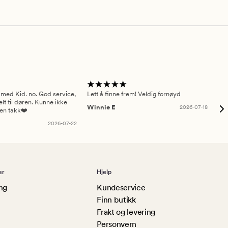
 med Kid. no. God service,
Lett å finne frem! Veldig fornøyd
Pas
elt til døren. Kunne ikke
Winnie E
2026-07-18
Ah
sen takk❤️
2026-07-22
er
Hjelp
ng
Kundeservice
Finn butikk
Frakt og levering
Personvern