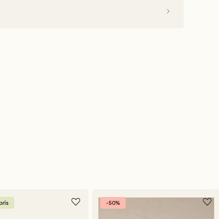
ris
-50%