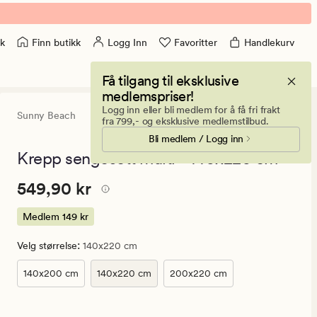
Finn butikk
Logg Inn
Favoritter
Handlekurv
k
Få tilgang til eksklusive
medlemspriser!
Logg inn eller bli medlem for å få fri frakt
Sunny Beach
5
(1)
1
fra 799,- og eksklusive medlemstilbud.
anmeldels
Bli medlem / Logg inn
med
en
Krepp sengesett multi - 140x220 cm
gjennomsn
vurdering
Pris
Pris
549,90 kr
549,90 kr
på
5
549,90
kr.
Medlem
149 kr
Medlem
:
Velg størrelse
140x220 cm
149
kr
140x200 cm
140x220 cm
200x220 cm