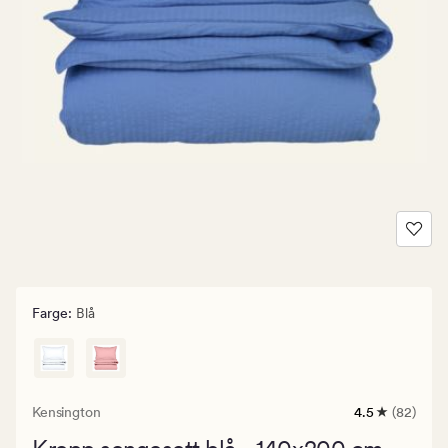
Farge
:
Blå
Kensington
4.5
(82)
82
anmeldelser