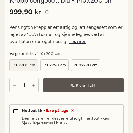
Krepp sengesett blå - 140x200 cm
med
en
Pris
Pris
999,90 kr
gjennomsnitt
999,90 kr
vurdering
999,90
på
kr.
4.5
Kensington krepp er ett luftig og lett sengesett som er
Vanlig
laget av 100% bomull og kjennetegnes ved at
pris
overflaten er uregelmessig.
Les mer
999,90
kr
:
Velg størrelse
140x200 cm
140x200 cm
140x220 cm
200x220 cm
Antall
KLIKK & HENT
Nettbutikk -
Ikke på lager
Denne varen er desverre utsolgt i nettbutikken.
Sjekk lagerstatus i butikk