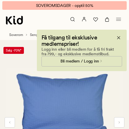
Kensington
Animert
SOVEROMSDAGER - opptil 50%
krepp
banner.
sengesett
Klikk
blå
ESCAPE
for
Soverom
Sengetøy
Krepp sengesett
Få tilgang til eksklusive
å
medlemspriser!
pause.
Logg inn eller bli medlem for å få fri frakt
Salg -70%*
fra 799,- og eksklusive medlemstilbud.
Bli medlem / Logg inn