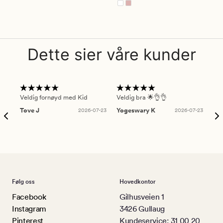
Dette sier våre kunder
Veldig fornøyd med Kid
Veldig bra 🌟👌👌
Gre
Tove J
2026-07-23
Yogeswary K
2026-07-23
An
Følg oss
Hovedkontor
Facebook
Gilhusveien 1
Instagram
3426 Gullaug
Pinterest
Kundeservice: 31 00 20