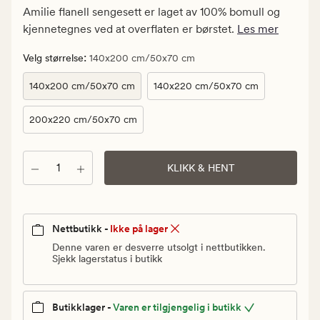
kr.
Amilie flanell sengesett er laget av 100% bomull og
Vanlig
kjennetegnes ved at overflaten er børstet.
Les mer
pris
200
:
Velg størrelse
140x200 cm/50x70 cm
kr
140x200 cm/50x70 cm
140x220 cm/50x70 cm
200x220 cm/50x70 cm
Antall
KLIKK & HENT
Nettbutikk -
Ikke på lager
Denne varen er desverre utsolgt i nettbutikken.
Sjekk lagerstatus i butikk
Butikklager -
Varen er tilgjengelig i butikk