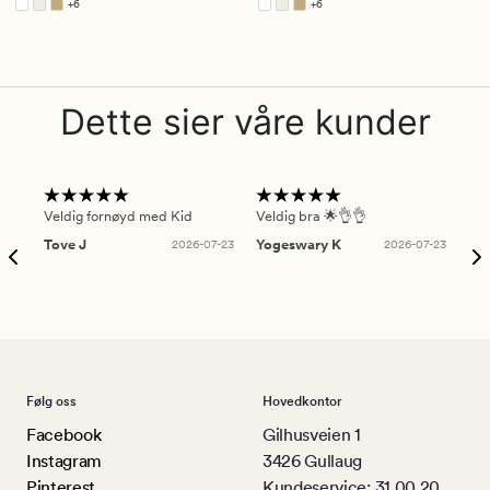
+
6
+
6
Tilgjengelig i flere farger
Tilgjengelig i flere farger
Dette sier våre kunder
Veldig fornøyd med Kid
Veldig bra 🌟👌👌
Gre
Tove J
2026-07-23
Yogeswary K
2026-07-23
An
Følg oss
Hovedkontor
Facebook
Gilhusveien 1
Instagram
3426 Gullaug
Pinterest
Kundeservice: 31 00 20