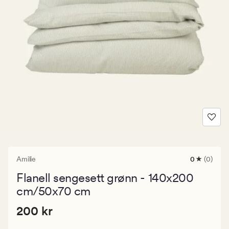
Amilie
0
(0)
0
anmeldels
Flanell sengesett grønn - 140x200
med
en
cm/50x70 cm
gjennomsni
vurdering
Pris
Pris
200 kr
200 kr
på
0
200