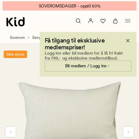
Amilie
Animert
SOVEROMSDAGER - opptil 50%
flanell
banner.
sengesett
Klikk
grønn
ESCAPE
for
Soverom
Sengetøy
Flanell sengesett
Få tilgang til eksklusive
å
medlemspriser!
pause.
Logg inn eller bli medlem for å få fri frakt
Siste sjanse
fra 799,- og eksklusive medlemstilbud.
Bli medlem / Logg inn