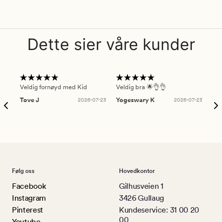
Dette sier våre kunder
Veldig fornøyd med Kid
Veldig bra 🌟👌👌
Gre
Tove J
2026-07-23
Yogeswary K
2026-07-23
An
Følg oss
Hovedkontor
Facebook
Gilhusveien 1
Instagram
3426 Gullaug
Pinterest
Kundeservice: 31 00 20
00
Youtube