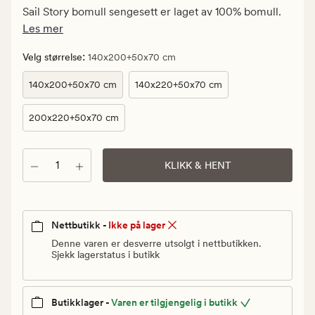
kr.
Sail Story bomull sengesett er laget av 100% bomull.
Vanlig
Les mer
pris
250
:
Velg størrelse
140x200+50x70 cm
kr
140x200+50x70 cm
140x220+50x70 cm
200x220+50x70 cm
Antall
KLIKK & HENT
Nettbutikk -
Ikke på lager
Denne varen er desverre utsolgt i nettbutikken.
Sjekk lagerstatus i butikk
Butikklager -
Varen er tilgjengelig i butikk