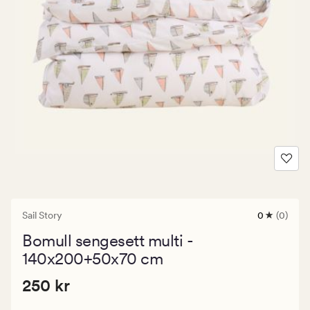
Sail Story
0
(0)
0
anmeldels
Bomull sengesett multi -
med
en
140x200+50x70 cm
gjennomsni
vurdering
Pris
Pris
250 kr
250 kr
på
0
250