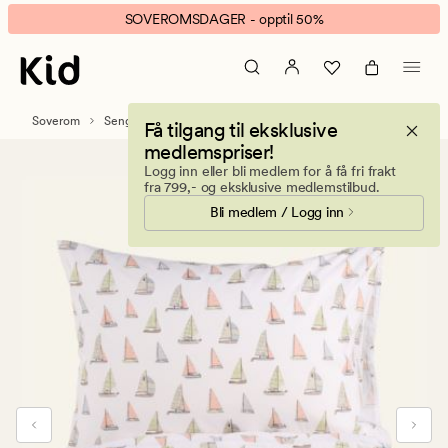
Sail
Animert
SOVEROMSDAGER - opptil 50%
Story
banner.
bomull
Klikk
sengesett
ESCAPE
multi
for
Soverom
Sengetøy
Bomull sengesett
Få tilgang til eksklusive
å
medlemspriser!
pause.
Logg inn eller bli medlem for å få fri frakt
fra 799,- og eksklusive medlemstilbud.
Bli medlem / Logg inn