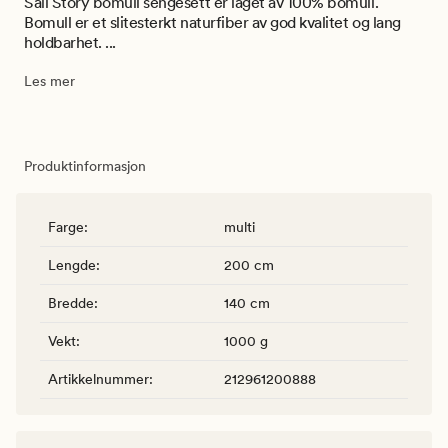
Sail Story bomull sengesett er laget av 100% bomull.
Bomull er et slitesterkt naturfiber av god kvalitet og lang
holdbarhet. ...
Les mer
Produktinformasjon
Farge
:
multi
Lengde
:
200 cm
Bredde
:
140 cm
Vekt
:
1000 g
Artikkelnummer
:
212961200888