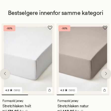
Bestselgere innenfor samme kategori
-50%
-50%
4.5
(1810)
4.5
(1810)
1810
1810
anmeldelser
anmeldelser
med
med
Formsydd jersey
Formsydd jersey
en
en
Stretchlaken hvit
Stretchlaken natur
gjennomsnittlig
gjennomsnittlig