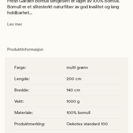
Fresh Garden bomull sengesett er laget av 100% bomull.
Bomull er et slitesterkt naturfiber av god kvalitet og lang
holdbarhet...
Les mer
Produktinformasjon
Farge
:
multi grønn
Lengde
:
200 cm
Bredde
:
140 cm
Vekt
:
1000 g
Materiale
:
100% bomull
Produktmerking
:
Oekotex standard 100