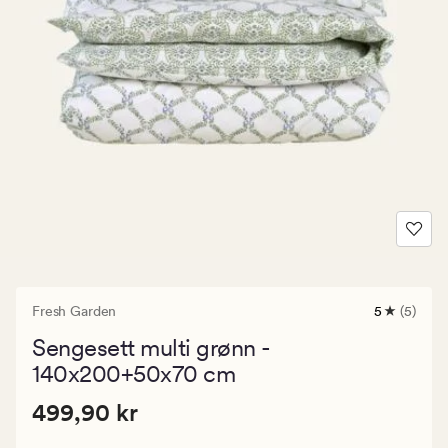
Fresh Garden
5
(5)
5
anmeldels
Sengesett multi grønn -
med
en
140x200+50x70 cm
gjennomsni
vurdering
Pris
Pris
499,90 kr
499,90 kr
på
5
499,90