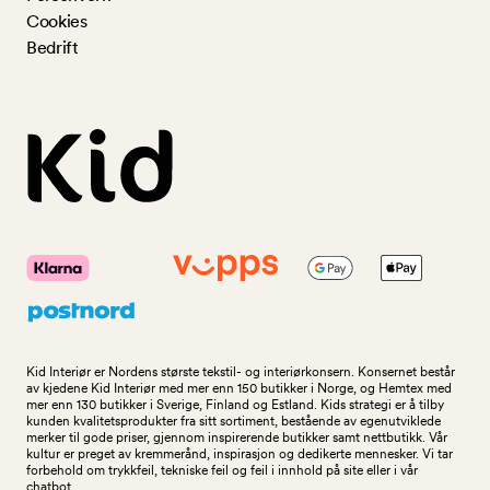
Cookies
Bedrift
Kid Interiør er Nordens største tekstil- og interiørkonsern. Konsernet består
av kjedene Kid Interiør med mer enn 150 butikker i Norge, og Hemtex med
mer enn 130 butikker i Sverige, Finland og Estland. Kids strategi er å tilby
kunden kvalitetsprodukter fra sitt sortiment, bestående av egenutviklede
merker til gode priser, gjennom inspirerende butikker samt nettbutikk. Vår
kultur er preget av kremmerånd, inspirasjon og dedikerte mennesker. Vi tar
forbehold om trykkfeil, tekniske feil og feil i innhold på site eller i vår
chatbot.