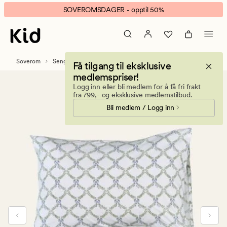
Fresh
Animert
SOVEROMSDAGER - opptil 50%
Garden
banner.
sengesett
Klikk
multi
ESCAPE
grønn
for
Soverom
Sengetøy
Bomull sengesett
Få tilgang til eksklusive
å
medlemspriser!
pause.
Logg inn eller bli medlem for å få fri frakt
fra 799,- og eksklusive medlemstilbud.
Bli medlem / Logg inn