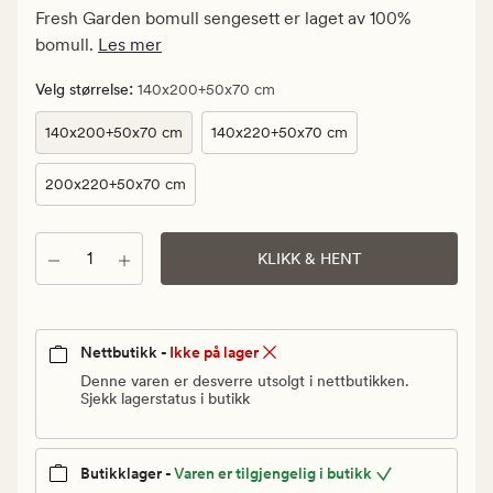
kr.
Fresh Garden bomull sengesett er laget av 100%
Vanlig
bomull.
Les mer
pris
499,90
:
Velg størrelse
140x200+50x70 cm
kr
140x200+50x70 cm
140x220+50x70 cm
200x220+50x70 cm
Antall
KLIKK & HENT
Nettbutikk -
Ikke på lager
Denne varen er desverre utsolgt i nettbutikken.
Sjekk lagerstatus i butikk
Butikklager -
Varen er tilgjengelig i butikk