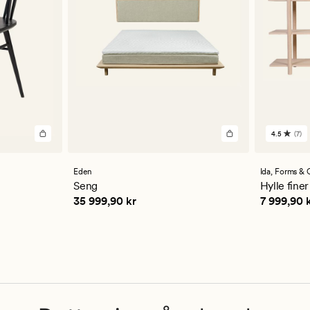
4.5
(7)
7
anmelde
med
en
Eden
Ida,
Forms & 
gjennom
Seng
Hylle finer
vurderi
Pris
35 999,90 kr
Pris
7 999
35 999,90 kr
7 999,90 
på
4.5