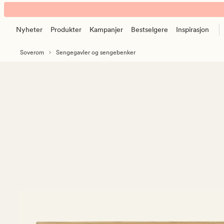
Eden
Animert
sengegavl
banner.
Nyheter
Produkter
Kampanjer
Bestselgere
Inspirasjon
Klikk
ESCAPE
Soverom
Sengegavler og sengebenker
for
å
pause.