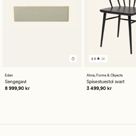
2.5
(2)
2
anmeldelser
med
en
Eden
Alma,
Forms & Objects
gjennomsnittlig
Sengegavl
Spisestuestol svart
vurdering
Pris
8 999,90 kr
Pris
3 499,90 kr
8 999,90 kr
3 499,90 kr
på
2.5