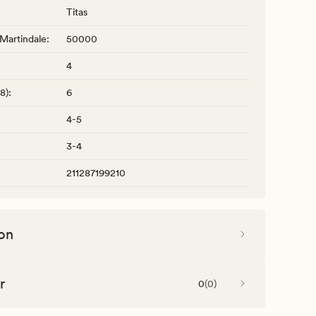
Titas
 Martindale
:
50000
4
-8)
:
6
4-5
3-4
211287199210
on
r
0
(
0
)