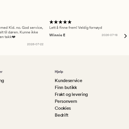
 med Kid. no. God service,
Lett å finne frem! Veldig fornøyd
Pas
elt til døren. Kunne ikke
Winnie E
2026-07-18
Ah
sen takk❤️
2026-07-22
er
Hjelp
ng
Kundeservice
Finn butikk
Frakt og levering
Personvern
Cookies
Bedrift