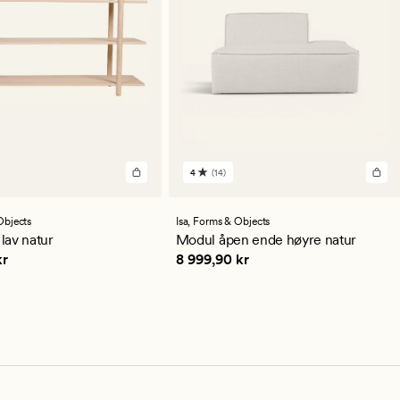
4
(14)
14
lser
anmeldelser
med
en
Objects
Isa,
Forms & Objects
snittlig
gjennomsnittlig
 lav natur
Modul åpen ende høyre natur
ng
vurdering
,90 kr
Pris
8 999,90 kr
kr
8 999,90 kr
på
4