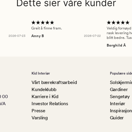
Dette sier våre kunder
Greit å finne fram.
Veldig fornøyd
rask levering h
2026-07-23
Anny B
2026-07-22
blitt bedre. Tu
Borghild Å
Kid Interiør
Populære sid
Vårt bærekraftsarbeid
Solskjermi
Kundeklubb
Gardiner
0 00
Karriere i Kid
Sengetøy
MVA
Investor Relations
Interiør
Presse
Inspirasjon
Varsling
Guider