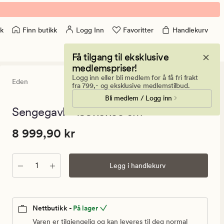
Finn butikk
Logg Inn
Favoritter
Handlekurv
k
Få tilgang til eksklusive
medlemspriser!
Logg inn eller bli medlem for å få fri frakt
Eden
0
(0)
0
fra 799,- og eksklusive medlemstilbud.
anmeldels
Bli medlem / Logg inn
med
en
Sengegavl - 199x3x55 cm
gjennomsni
vurdering
Pris
Pris
8 999,90 kr
8 999,90 kr
på
0
8
999,90
Antall
kr.
Legg i handlekurv
Vanlig
pris
8
Nettbutikk -
På lager
999,90
Varen er tilgjengelig og kan leveres til deg normal