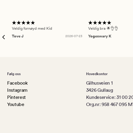
Veldig fornøyd med Kid
Veldig bra 🌟👌👌
Tove J
2026-07-23
Yogeswary K
Følg oss
Hovedkontor
Facebook
Gilhusveien 1
Instagram
3426 Gullaug
Pinterest
Kundeservice: 31 00 2
Youtube
Org.nr: 958 467 095 