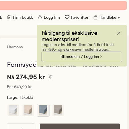
Finn butikk
Logg Inn
Favoritter
Handlekurv
k
Få tilgang til eksklusive
medlemspriser!
Logg inn eller bli medlem for å få fri frakt
Harmony
4
(41)
41
fra 799,- og eksklusive medlemstilbud.
anmeldelse
Bli medlem / Logg inn
med
en
Formsydd laken tåkeblå - 180x200 cm
gjennomsni
vurdering
Nåværende
Nåværende pris
274,95 kr
274,95 kr
på
Nå
4
pris
Vanlig pris
549,90 kr
Før
549,90 kr
274,95
kr.
Farge
:
Tåkeblå
Vanlig
pris
549,90
kr