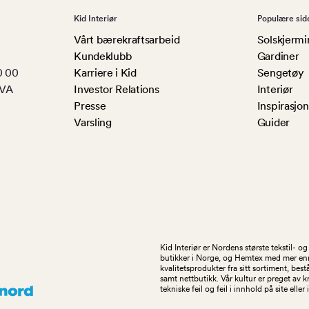
Kid Interiør
Populære sid
Vårt bærekraftsarbeid
Solskjermi
Kundeklubb
Gardiner
0 00
Karriere i Kid
Sengetøy
MVA
Investor Relations
Interiør
Presse
Inspirasjon
Varsling
Guider
Kid Interiør er Nordens største tekstil- 
butikker i Norge, og Hemtex med mer enn 1
kvalitetsprodukter fra sitt sortiment, be
samt nettbutikk. Vår kultur er preget av 
tekniske feil og feil i innhold på site eller