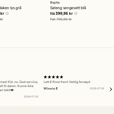
en
Birgitta
snittlig
gjennomsnittlig
aken lys grå
Sateng sengesett blå
ng
vurdering
e pris
374,95 kr
Nåværende pris
399,95 kr
 kr
399,95 kr
Nå
på
4.5
749,90 kr
Vanlig pris
799,90 kr
kr
Før
799,90 kr
 med Kid. no. God service,
Lett å finne frem! Veldig fornøyd
Pas
elt til døren. Kunne ikke
Winnie E
2026-07-18
Ah
sen takk❤️
2026-07-22