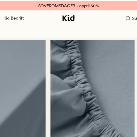
SOVEROMSDAGER - opptil 50%
Kid Bedrift
Sø