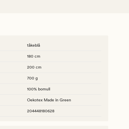
tåkeblå
180 cm
200 cm
700 g
100% bomull
Oekotex Made in Green
204448180628