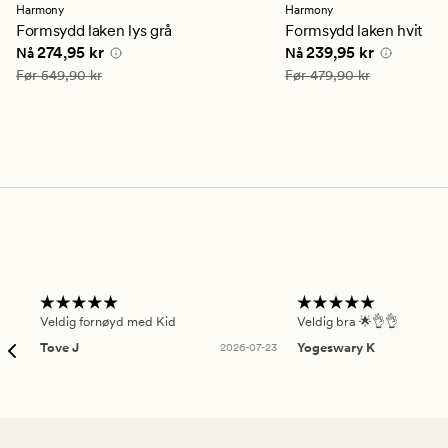
en
en
Harmony
Harmony
gjennomsnittlig
gjennomsnittlig
Formsydd laken lys grå
Formsydd laken hvit
vurdering
vurdering
Nåværende pris
274,95 kr
Nåværende pris
239,9
274,95 kr
239,95 kr
Nå
Nå
på
på
4
4
Vanlig pris
549,90 kr
Vanlig pris
479,90 kr
Før
549,90 kr
Før
479,90 kr
Veldig fornøyd med Kid
Veldig bra 🌟👌👌
Tove J
2026-07-23
Yogeswary K