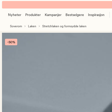
Harmony
Animert
formsydd
banner.
laken
Nyheter
Produkter
Kampanjer
Bestselgere
Inspirasjon
Klikk
tåkeblå
ESCAPE
Soverom
Laken
Stretchlaken og formsydde laken
for
å
pause.
-50%