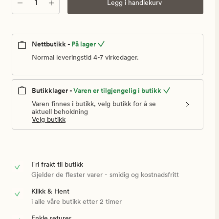
Antall
Legg i handlekurv
Nettbutikk -
På lager
Normal leveringstid 4-7 virkedager.
Butikklager -
Varen er tilgjengelig i butikk
Varen finnes i butikk, velg butikk for å se
aktuell beholdning
Velg butikk
Fri frakt til butikk
Gjelder de flester varer - smidig og kostnadsfritt
Klikk & Hent
i alle våre butikk etter 2 timer
Enkle returer