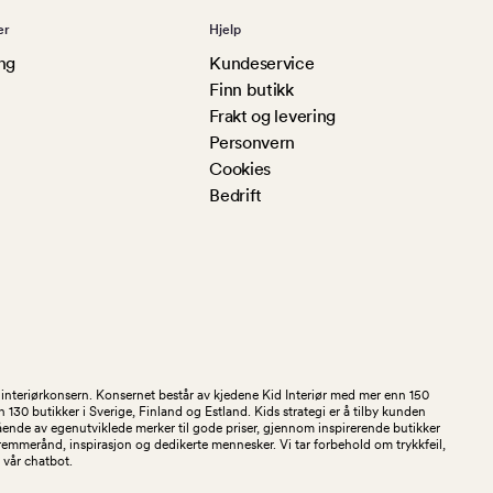
er
Hjelp
ng
Kundeservice
Finn butikk
Frakt og levering
Personvern
Cookies
Bedrift
og interiørkonsern. Konsernet består av kjedene Kid Interiør med mer enn 150
30 butikker i Sverige, Finland og Estland. Kids strategi er å tilby kunden
stående av egenutviklede merker til gode priser, gjennom inspirerende butikker
kremmerånd, inspirasjon og dedikerte mennesker. Vi tar forbehold om trykkfeil,
 i vår chatbot.