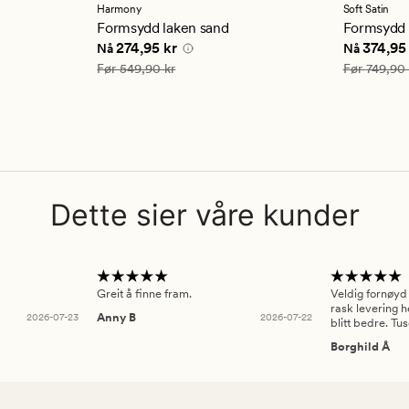
en
en
Harmony
Soft Satin
gjennomsnittlig
gjennom
Formsydd laken sand
Formsydd l
vurdering
vurderi
5 kr
Nåværende pris
274,95 kr
Nåværend
274,95 kr
374,95
Nå
Nå
på
på
4
4.5
Vanlig pris
549,90 kr
Vanlig pris
Før
549,90 kr
Før
749,90 
Dette sier våre kunder
Greit å finne fram.
Veldig fornøyd
rask levering h
2026-07-23
Anny B
2026-07-22
blitt bedre. Tu
Borghild Å