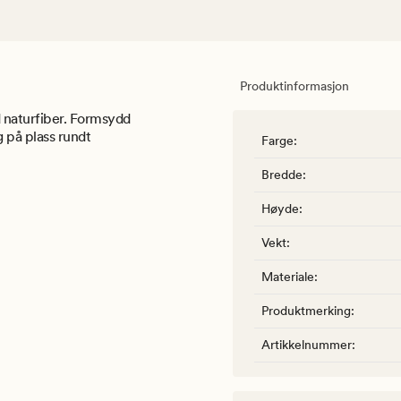
Produktinformasjon
d naturfiber. Formsydd
g på plass rundt
Farge
:
Bredde
:
Høyde
:
Vekt
:
Materiale
:
Produktmerking
:
Artikkelnummer
: