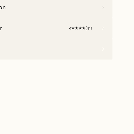
on
r
4
(
41
)