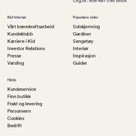
Org.nr: 958 467 095 MVA
Kid Interiør
Populære sider
Vårt bærekraftsarbeid
Solskjerming
Kundeklubb
Gardiner
Karriere i Kid
Sengetøy
Investor Relations
Interiør
Presse
Inspirasjon
Varsling
Guider
Hjelp
Kundeservice
Finn butikk
Frakt og levering
Personvern
Cookies
Bedrift