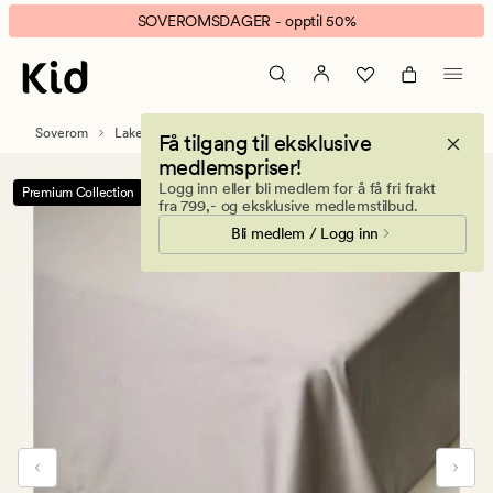
Egyptian
Animert
SOVEROMSDAGER - opptil 50%
cotton
banner.
laken
Klikk
flatt
ESCAPE
grå
for
Soverom
Laken
Flate laken
Få tilgang til eksklusive
å
medlemspriser!
pause.
Logg inn eller bli medlem for å få fri frakt
Premium Collection
-50%
fra 799,- og eksklusive medlemstilbud.
Bli medlem / Logg inn