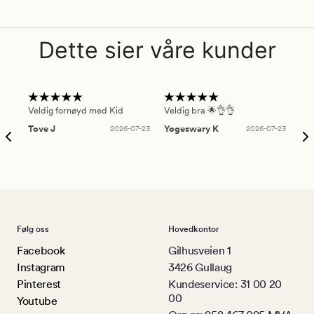
Dette sier våre kunder
Veldig fornøyd med Kid
Veldig bra 🌟👌👌
Gre
Tove J
2026-07-23
Yogeswary K
2026-07-23
An
Følg oss
Hovedkontor
Facebook
Gilhusveien 1
Instagram
3426 Gullaug
Pinterest
Kundeservice: 31 00 20
00
Youtube