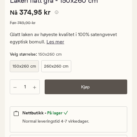
Laken flatt grå - 150x260 cm
med
en
Nåværende
Nåværende pris
374,95 kr
gjennomsnit
374,95 kr
Nå
vurdering
pris
på
Vanlig pris
749,90 kr
Før
749,90 kr
374,95
5
kr.
Glatt laken av høyeste kvalitet i 100% satengvevet
Vanlig
egyptisk bomull.
Les mer
pris
749,90
:
Velg størrelse
150x260 cm
kr
150x260 cm
260x260 cm
Antall
Kjøp
Nettbutikk -
På lager
Normal leveringstid 4-7 virkedager.