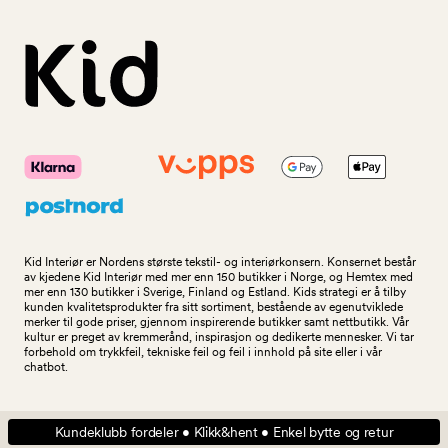
Kid Interiør er Nordens største tekstil- og interiørkonsern. Konsernet består
av kjedene Kid Interiør med mer enn 150 butikker i Norge, og Hemtex med
mer enn 130 butikker i Sverige, Finland og Estland. Kids strategi er å tilby
kunden kvalitetsprodukter fra sitt sortiment, bestående av egenutviklede
merker til gode priser, gjennom inspirerende butikker samt nettbutikk. Vår
kultur er preget av kremmerånd, inspirasjon og dedikerte mennesker. Vi tar
forbehold om trykkfeil, tekniske feil og feil i innhold på site eller i vår
chatbot.
Kundeklubb fordeler • Klikk&hent • Enkel bytte og retur