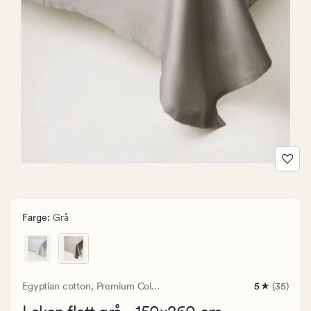
Farge
:
Grå
Egyptian cotton,
Premium Collection
5
(35)
35
anmeldelse