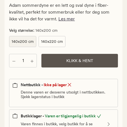
Medlem
Adam sommerdyne er en lett og sval dyne i fiber-
299
kvalitet, perfekt for sommerbruk eller for deg som
kr
ikke vil ha det for varmt.
Les mer
:
Velg størrelse
140x200 cm
140x200 cm
140x220 cm
Antall
KLIKK & HENT
Nettbutikk -
Ikke på lager
Denne varen er desverre utsolgt i nettbutikken.
Sjekk lagerstatus i butikk
Butikklager -
Varen er tilgjengelig i butikk
Varen finnes i butikk, velg butikk for å se