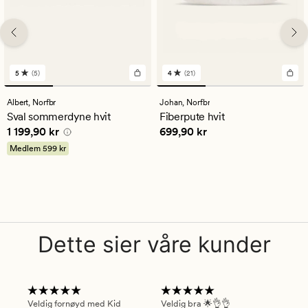
5
(5)
4
(21)
5
21
anmeldelser
anmeldelser
med
med
Albert,
Norfbr
Johan,
Norfbr
en
en
Sval sommerdyne hvit
Fiberpute hvit
gjennomsnittlig
gjennomsnittlig
Pris
1 199,90 kr
Pris
699,90 kr
1 199,90 kr
699,90 kr
vurdering
vurdering
på
på
Medlem
599 kr
5
4
Dette sier våre kunder
Veldig fornøyd med Kid
Veldig bra 🌟👌👌
Gre