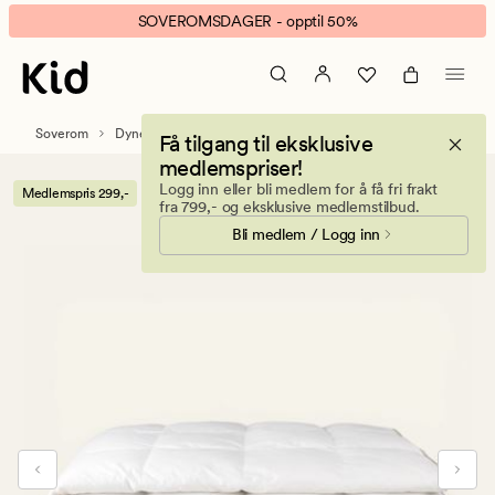
Adam
Animert
SOVEROMSDAGER - opptil 50%
sommerdyne
banner.
hvit
Klikk
ESCAPE
for
Soverom
Dyner
Sommerdyner
Få tilgang til eksklusive
å
medlemspriser!
pause.
Logg inn eller bli medlem for å få fri frakt
Medlemspris 299,-
fra 799,- og eksklusive medlemstilbud.
Bli medlem / Logg inn