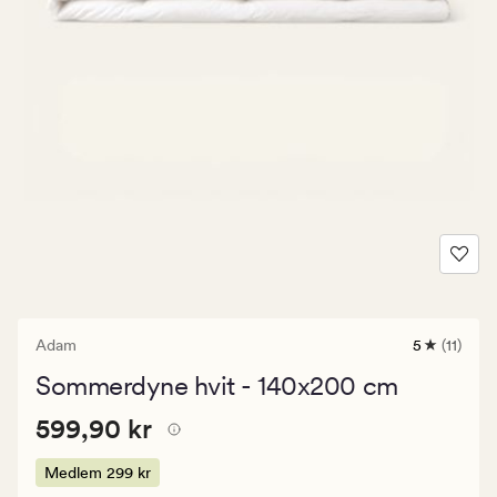
Adam
5
(11)
11
anmeldels
Sommerdyne hvit - 140x200 cm
med
en
Pris
Pris
599,90 kr
gjennomsni
599,90 kr
vurdering
599,90
på
kr.
Medlem
299 kr
5