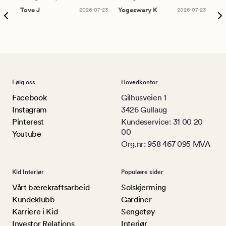
Tove J
2026-07-23
Yogeswary K
2026-07-23
An
Følg oss
Hovedkontor
Facebook
Gilhusveien 1
Instagram
3426 Gullaug
Pinterest
Kundeservice: 31 00 20
00
Youtube
Org.nr: 958 467 095 MVA
Kid Interiør
Populære sider
Vårt bærekraftsarbeid
Solskjerming
Kundeklubb
Gardiner
Karriere i Kid
Sengetøy
Investor Relations
Interiør