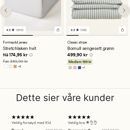
4.5
(1810)
4.5
(148)
1810
148
anmeldelser
anmeldelser
med
med
Formsydd jersey
Classic stripe
en
en
Stretchlaken hvit
Bomull sengesett grønn
gjennomsnittlig
gjennomsnittlig
Nåværende pris
174,95 kr
Pris
499,90 kr
174,95 kr
499,90 kr
vurdering
vurdering
Nå
på
på
Vanlig pris
349,90 kr
Før
349,90 kr
Medlem
199 kr
4.5
4.5
+
6
+
1
Tilgjengelig i flere farger
Tilgjengelig i flere farger
Dette sier våre kunder
Veldig fornøyd med Kid
Veldig bra 🌟👌👌
Gre
2026-07-23
2026-07-23