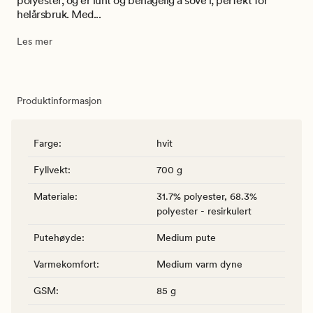
polyester, og er lunt og behagelig å sove i, perfekt for
helårsbruk. Med...
Les mer
Produktinformasjon
Farge
:
hvit
Fyllvekt
:
700 g
Materiale
:
31.7% polyester, 68.3%
polyester - resirkulert
Putehøyde
:
Medium pute
Varmekomfort
:
Medium varm dyne
GSM
:
85 g