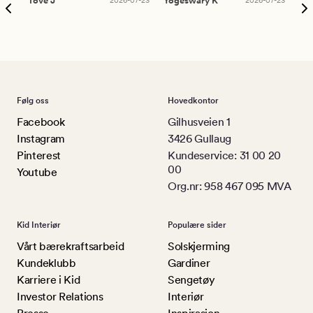
Tove J
Yogeswary K
An
Følg oss
Hovedkontor
Facebook
Gilhusveien 1
Instagram
3426 Gullaug
Pinterest
Kundeservice: 31 00 20
00
Youtube
Org.nr: 958 467 095 MVA
Kid Interiør
Populære sider
Vårt bærekraftsarbeid
Solskjerming
Kundeklubb
Gardiner
Karriere i Kid
Sengetøy
Investor Relations
Interiør