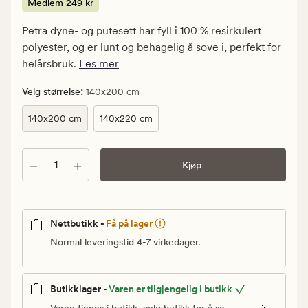
kr.
Medlem
249 kr
Medlem
Petra dyne- og putesett har fyll i 100 % resirkulert
249
polyester, og er lunt og behagelig å sove i, perfekt for
kr
helårsbruk.
Les mer
:
Velg størrelse
140x200 cm
140x200 cm
140x220 cm
Antall
Kjøp
Nettbutikk -
Få på lager
Normal leveringstid 4-7 virkedager.
Butikklager -
Varen er tilgjengelig i butikk
Varen finnes i butikk, velg butikk for å se