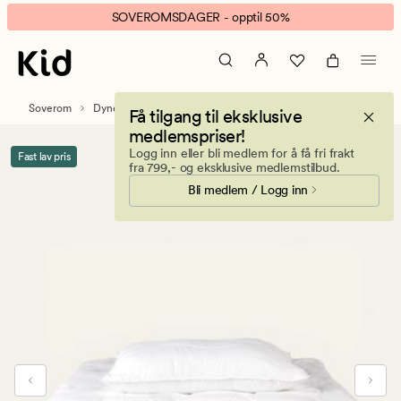
Petra
Animert
SOVEROMSDAGER - opptil 50%
helårs
banner.
fiberdyne-/putesett
Klikk
hvit
ESCAPE
for
Soverom
Dyner
Fiberdyner
Få tilgang til eksklusive
å
medlemspriser!
pause.
Logg inn eller bli medlem for å få fri frakt
Fast lav pris
fra 799,- og eksklusive medlemstilbud.
Bli medlem / Logg inn