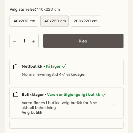
kr.
Vanlig
:
Velg størrelse
140x220 cm
pris
140x200 cm
140x220 cm
200x220 cm
1
399,90
kr
Antall
Kjøp
Nettbutikk -
På lager
Normal leveringstid 4-7 virkedager.
Butikklager -
Varen er tilgjengelig i butikk
Varen finnes i butikk, velg butikk for å se
aktuell beholdning
Velg butikk