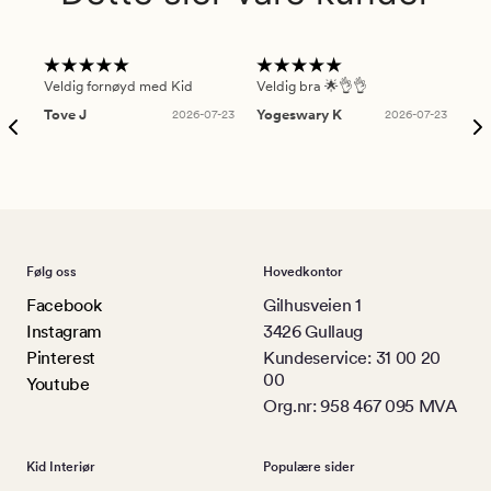
Veldig fornøyd med Kid
Veldig bra 🌟👌👌
Gre
Tove J
2026-07-23
Yogeswary K
2026-07-23
An
Følg oss
Hovedkontor
Facebook
Gilhusveien 1
Instagram
3426 Gullaug
Pinterest
Kundeservice: 31 00 20
00
Youtube
Org.nr: 958 467 095 MVA
Kid Interiør
Populære sider