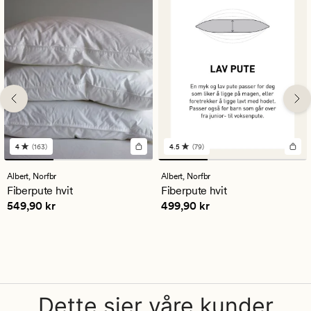
4
(163)
4.5
(79)
163
79
anmeldelser
anmeldelser
med
med
Albert,
Norfbr
Albert,
Norfbr
en
en
Fiberpute hvit
Fiberpute hvit
gjennomsnittlig
gjennomsnittlig
Pris
549,90 kr
Pris
499,90 kr
549,90 kr
499,90 kr
vurdering
vurdering
på
på
4
4.5
Dette sier våre kunder