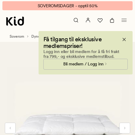
Albert
Animert
SOVEROMSDAGER - opptil 50%
helårs
banner.
fiberdyne
Klikk
hvit
ESCAPE
for
Soverom
Dyner
Fiberdyner
Få tilgang til eksklusive
å
medlemspriser!
pause.
Logg inn eller bli medlem for å få fri frakt
fra 799,- og eksklusive medlemstilbud.
Bli medlem / Logg inn