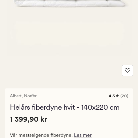
Albert,
Norfbr
4.5
(20)
20
anmeldelser
Helårs fiberdyne hvit - 140x220 cm
med
en
Pris
Pris
1 399,90 kr
gjennomsnitt
1 399,90 kr
vurdering
1
på
399,90
4.5
Vår mestselgende fiberdyne.
Les mer