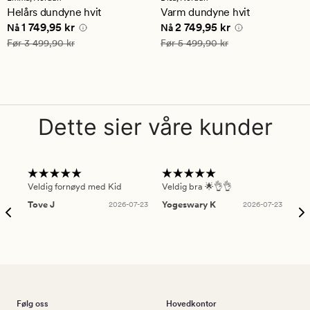
en
en
Helårs dundyne hvit
Varm dundyne hvit
gjennomsnittlig
gjennomsnittlig
Nåværende pris
1 749,95 kr
Nåværende pris
2 749,95 kr
1 749,95 kr
2 749,95 kr
vurdering
vurdering
Nå
Nå
på
på
Vanlig pris
3 499,90 kr
Vanlig pris
5 499,90 kr
Før
3 499,90 kr
Før
5 499,90 kr
4.5
5
Dette sier våre kunder
Veldig fornøyd med Kid
Veldig bra 🌟👌👌
Gre
Tove J
2026-07-23
Yogeswary K
2026-07-23
An
Følg oss
Hovedkontor