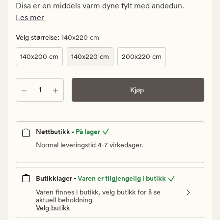
499,95
Disa er en middels varm dyne fylt med andedun.
kr.
Les mer
Vanlig
pris
:
Velg størrelse
140x220 cm
4
140x200 cm
140x220 cm
200x220 cm
999,90
kr
Antall
Kjøp
Nettbutikk -
På lager
Normal leveringstid 4-7 virkedager.
Butikklager -
Varen er tilgjengelig i butikk
Varen finnes i butikk, velg butikk for å se
aktuell beholdning
Velg butikk