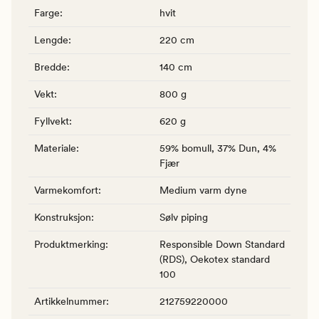
Farge
:
hvit
Lengde
:
220 cm
Bredde
:
140 cm
Vekt
:
800 g
Fyllvekt
:
620 g
Materiale
:
59% bomull, 37% Dun, 4%
Fjær
Varmekomfort
:
Medium varm dyne
Konstruksjon
:
Sølv piping
Produktmerking
:
Responsible Down Standard
(RDS), Oekotex standard
100
Artikkelnummer
:
212759220000