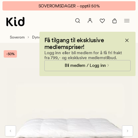
Disa
Animert
SOVEROMSDAGER - opptil 50%
helårs
banner.
dundyne
Klikk
hvit
ESCAPE
for
Soverom
Dyner
Dundyner
Få tilgang til eksklusive
å
medlemspriser!
pause.
Logg inn eller bli medlem for å få fri frakt
-50%
fra 799,- og eksklusive medlemstilbud.
Bli medlem / Logg inn