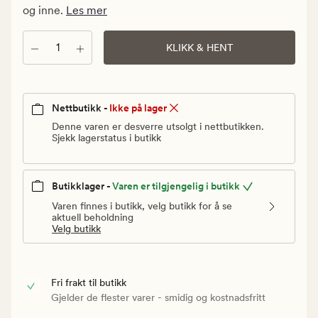
Vanlig
og inne.
Les mer
pris
119,90
Antall
KLIKK & HENT
kr
Nettbutikk -
Ikke på lager
Denne varen er desverre utsolgt i nettbutikken.
Sjekk lagerstatus i butikk
Butikklager -
Varen er tilgjengelig i butikk
Varen finnes i butikk, velg butikk for å se
aktuell beholdning
Velg butikk
Fri frakt til butikk
Gjelder de flester varer - smidig og kostnadsfritt