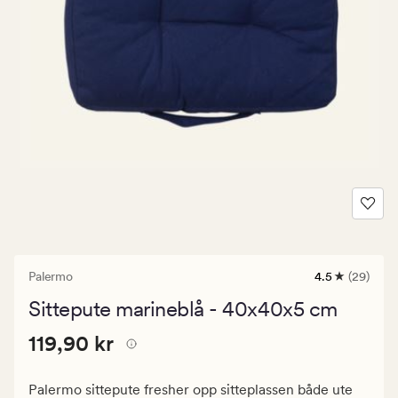
Palermo
4.5
(29)
29
anmeldelser
Sittepute marineblå - 40x40x5 cm
med
en
Pris
Pris
119,90 kr
gjennomsnitt
119,90 kr
vurdering
119,90
på
kr.
4.5
Palermo sittepute fresher opp sitteplassen både ute