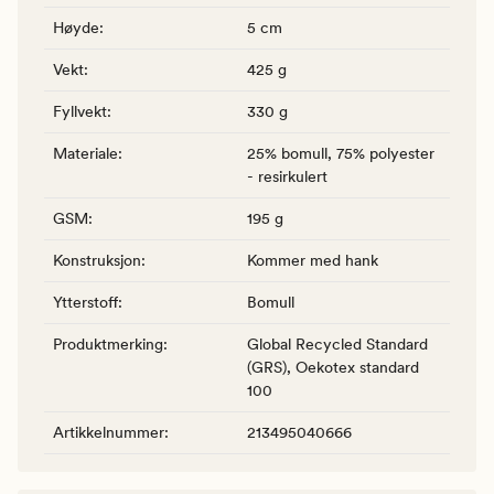
Høyde
:
5 cm
Vekt
:
425 g
Fyllvekt
:
330 g
Materiale
:
25% bomull, 75% polyester
- resirkulert
GSM
:
195 g
Konstruksjon
:
Kommer med hank
Ytterstoff
:
Bomull
Produktmerking
:
Global Recycled Standard
(GRS), Oekotex standard
100
Artikkelnummer
:
213495040666