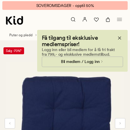
Palermo
Animert
SOVEROMSDAGER - opptil 50%
sittepute
banner.
marineblå
Klikk
ESCAPE
for
Puter og pledd
Stolputer & Sitteputer
Få tilgang til eksklusive
å
medlemspriser!
pause.
Logg inn eller bli medlem for å få fri frakt
Salg -70%*
fra 799,- og eksklusive medlemstilbud.
Bli medlem / Logg inn