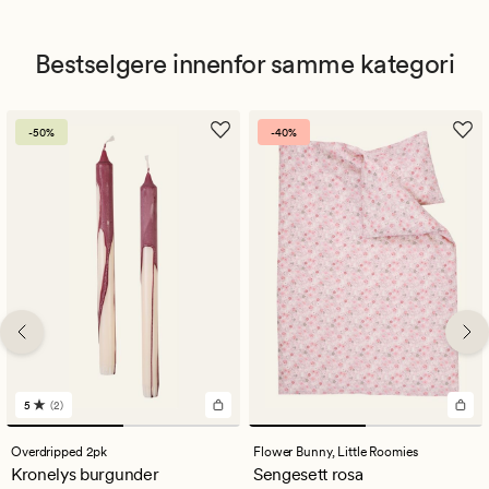
Bestselgere innenfor samme kategori
-50%
-40%
5
(2)
2
anmeldelser
med
Overdripped 2pk
Flower Bunny,
Little Roomies
en
Kronelys burgunder
Sengesett rosa
gjennomsnittlig