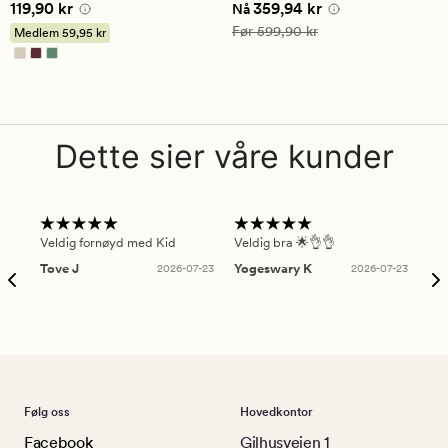
Pris
119,90 kr
Nåværende pris
359,94 kr
119,90 kr
359,94 kr
vurdering
Nå
på
Vanlig pris
599,90 kr
Før
599,90 kr
Medlem
59,95 kr
5
Dette sier våre kunder
Veldig fornøyd med Kid
Veldig bra 🌟👌👌
Gre
Tove J
2026-07-23
Yogeswary K
2026-07-23
An
Følg oss
Hovedkontor
Facebook
Gilhusveien 1