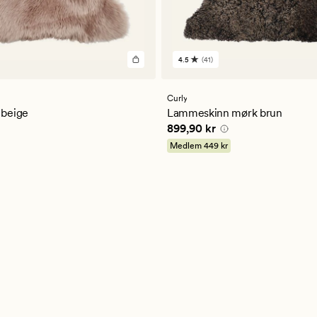
4.5
(41)
41
er
anmeldelser
med
en
Curly
ttlig
gjennomsnittlig
beige
Lammeskinn mørk brun
vurdering
kr
Pris
899,90 kr
899,90 kr
på
4.5
Medlem
449 kr