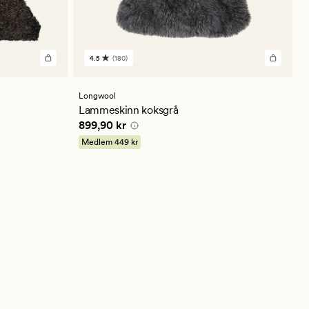
4.5
(180)
180
anmeldelser
med
en
Longwool
gjennomsnittlig
Lammeskinn koksgrå
vurdering
Pris
899,90 kr
899,90 kr
på
4.5
Medlem
449 kr