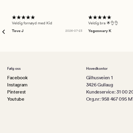
Veldig fornøyd med Kid
Veldig bra 🌟👌👌
Tove J
2026-07-23
Yogeswary K
Følg oss
Hovedkontor
Facebook
Gilhusveien 1
Instagram
3426 Gullaug
Pinterest
Kundeservice: 31 00 2
Youtube
Org.nr: 958 467 095 