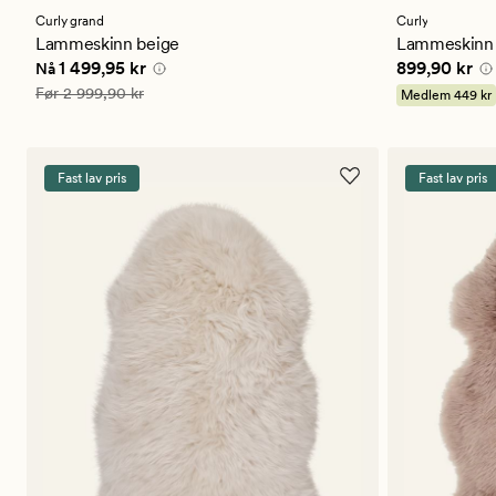
med
med
en
en
Curly grand
Curly
gjennomsnittlig
gjennomsni
Lammeskinn beige
Lammeskinn 
vurdering
vurdering
Nåværende pris
1 499,95 kr
Pris
899,90 
1 499,95 kr
899,90 kr
Nå
på
på
5
4.5
Vanlig pris
2 999,90 kr
Før
2 999,90 kr
Medlem
449 kr
Fast lav pris
Fast lav pris