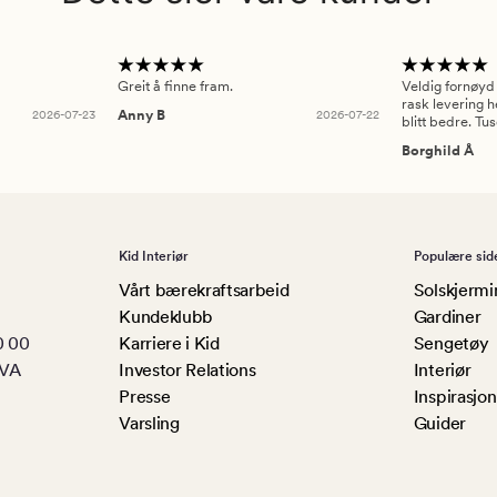
Greit å finne fram.
Veldig fornøyd
rask levering h
2026-07-23
Anny B
2026-07-22
blitt bedre. Tu
Borghild Å
Kid Interiør
Populære sid
Vårt bærekraftsarbeid
Solskjermi
Kundeklubb
Gardiner
0 00
Karriere i Kid
Sengetøy
MVA
Investor Relations
Interiør
Presse
Inspirasjon
Varsling
Guider