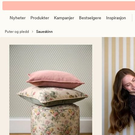
Saueskinn
Animert
–
banner.
Myke
Nyheter
Produkter
Kampanjer
Bestselgere
Inspirasjon
Klikk
og
ESCAPE
fine
Puter og pledd
Saueskinn
for
lammeskinn
å
og
pause.
feller