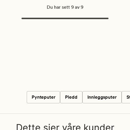
Du har sett 9 av 9
Pynteputer
Pledd
Innleggsputer
S
Dette sier våre kunder