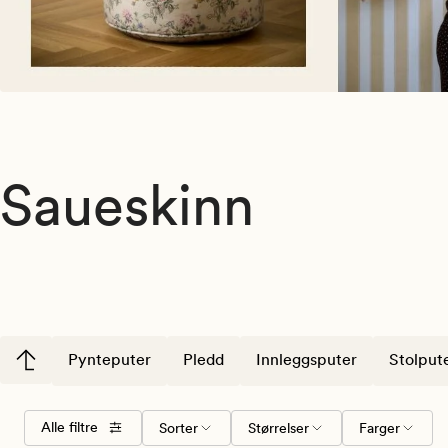
Saueskinn
Pynteputer
Pledd
Innleggsputer
Stolput
Velg
Størrelser
Farger
Alle filtre
Sorter
Størrelser
Farger
sorteringsrekkefølge