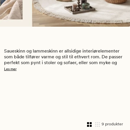
Saueskinn og lammeskinn er allsidige interiørelementer 
som både tilfører varme og stil til ethvert rom. De passer 
perfekt som pynt i stoler og sofaer, eller som myke og 
komfortable sitteunderlag. Våre saueskinn er laget av 100% 
Les mer
naturlige materialer, noe som gjør dem både slitesterke og 
selvrensende. For enkel vedlikehold kan de også vaskes i 
maskin. 
Les mer om vask og vedlikehold av skinn her
9 produkter