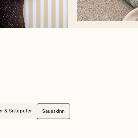
er & Sitteputer
Saueskinn