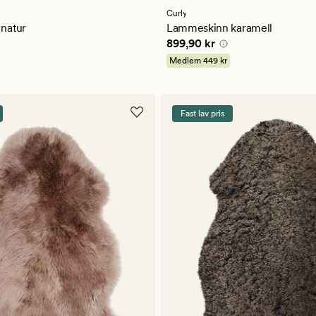
med
en
Curly
ttlig
gjennomsnittlig
natur
Lammeskinn karamell
vurdering
kr
Pris
899,90 kr
899,90 kr
på
4.5
Medlem
449 kr
Fast lav pris