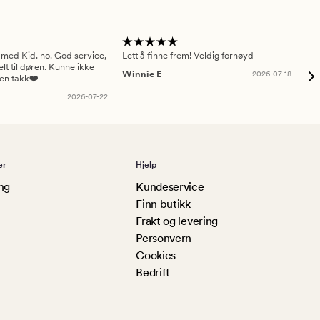
 med Kid. no. God service,
Lett å finne frem! Veldig fornøyd
Pas
elt til døren. Kunne ikke
Winnie E
2026-07-18
Ah
sen takk❤️
2026-07-22
er
Hjelp
ng
Kundeservice
Finn butikk
Frakt og levering
Personvern
Cookies
Bedrift