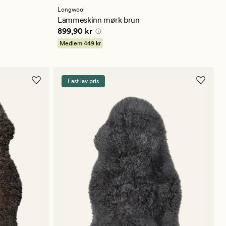
med
en
Longwool
gjennomsnittlig
Lammeskinn mørk brun
vurdering
Pris
899,90 kr
899,90 kr
på
4.5
Medlem
449 kr
Fast lav pris