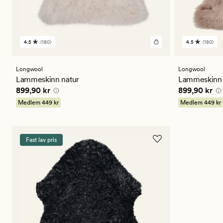
4.5
(180)
4.5
(180)
180
180
anmeldelser
anmeldels
med
med
en
en
Longwool
Longwool
gjennomsnittlig
gjennomsni
Lammeskinn natur
Lammeskinn 
vurdering
vurdering
Pris
899,90 kr
Pris
899,90 
899,90 kr
899,90 kr
på
på
4.5
4.5
Medlem
449 kr
Medlem
449 kr
Fast lav pris