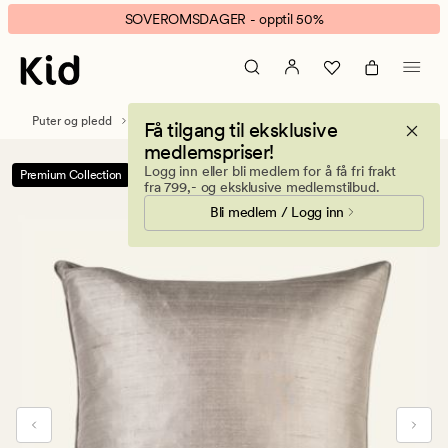
Mulbury
Animert
SOVEROMSDAGER - opptil 50%
silk
banner.
pynteputetrekk
Klikk
taupe
ESCAPE
for
Puter og pledd
Pynteputer
Pynteputetrekk
Få tilgang til eksklusive
å
medlemspriser!
pause.
Logg inn eller bli medlem for å få fri frakt
Premium Collection
-50%
fra 799,- og eksklusive medlemstilbud.
Bli medlem / Logg inn