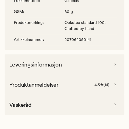
Lukkemetode
:
Glidelås
GSM
:
80 g
Produktmerking
:
Oekotex standard 100,
Crafted by hand
Artikkelnummer
:
207064050141
Leveringsinformasjon
Produktanmeldelser
4.5
(
14
)
Vaskeråd