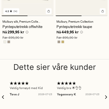
4.5
(14)
14
anmeldelser
med
Mulbury silk,
Premium Collection
Mulbury,
Premium Collection
en
Pynteputetrekk offwhite
Pynteputetrekk taupe
gjennomsnittlig
Nåværende pris
299,95 kr
Nåværende pris
449,95 kr
299,95 kr
449,95 kr
vurdering
Nå
Nå
på
Vanlig pris
599,90 kr
Vanlig pris
899,90 kr
Før
599,90 kr
Før
899,90 kr
4.5
Dette sier våre kunder
Veldig fornøyd med Kid
Veldig bra 🌟👌👌
Gre
Tove J
2026-07-23
Yogeswary K
2026-07-23
An