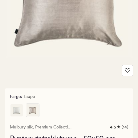
Farge
:
Taupe
Mulbury silk,
Premium Collection
4.5
(14)
14
anmeldelser