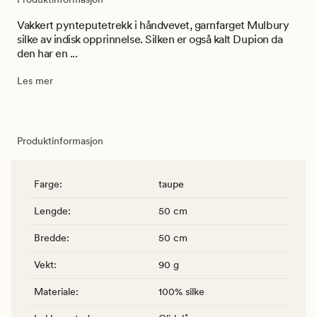
Vakkert pynteputetrekk i håndvevet, garnfarget Mulbury
silke av indisk opprinnelse. Silken er også kalt Dupion da
den har en ...
Les mer
Produktinformasjon
Farge
:
taupe
Lengde
:
50 cm
Bredde
:
50 cm
Vekt
:
90 g
Materiale
:
100% silke