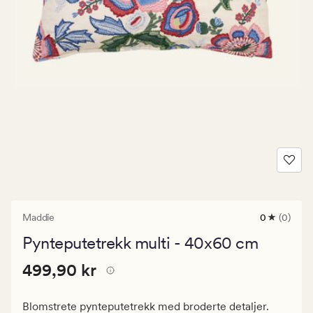
Maddie
0
(0)
0
anmeldels
Pynteputetrekk multi - 40x60 cm
med
en
Pris
Pris
499,90 kr
gjennomsni
499,90 kr
vurdering
499,90
på
kr.
0
Blomstrete pynteputetrekk med broderte detaljer.