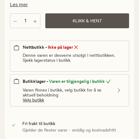
Vanlig
Les mer
pris
499,90
Antall
KLIKK & HENT
kr
Nettbutikk -
Ikke på lager
Denne varen er desverre utsolgt i nettbutikken.
Sjekk lagerstatus i butikk
Butikklager -
Varen er tilgjengelig i butikk
Varen finnes i butikk, velg butikk for å se
aktuell beholdning
Velg butikk
Fri frakt til butikk
Gjelder de flester varer - smidig og kostnadsfritt