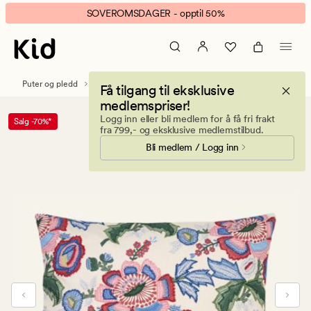
Maddie
Animert
SOVEROMSDAGER - opptil 50%
pynteputetrekk
banner.
multi
Klikk
ESCAPE
for
Puter og pledd
Pynteputer
Pynteputetrekk
Få tilgang til eksklusive
å
medlemspriser!
pause.
Logg inn eller bli medlem for å få fri frakt
Salg -70%*
fra 799,- og eksklusive medlemstilbud.
Bli medlem / Logg inn