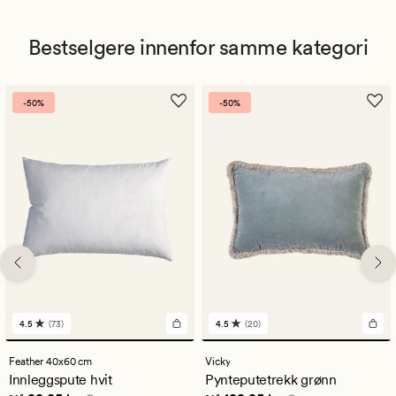
Bestselgere innenfor samme kategori
-50%
-50%
4.5
(73)
4.5
(20)
73
20
anmeldelser
anmeldelser
med
med
Feather 40x60 cm
Vicky
en
en
Innleggspute hvit
Pynteputetrekk grønn
gjennomsnittlig
gjennomsnittlig