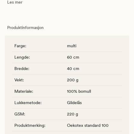
Les mer
Produktinformasjon
Farge
:
multi
Lengde
:
60 cm
Bredde
:
40 cm
Vekt
:
200 g
Materiale
:
100% bomull
Lukkemetode
:
Glidelås
GSM
:
220 g
Produktmerking
:
Oekotex standard 100