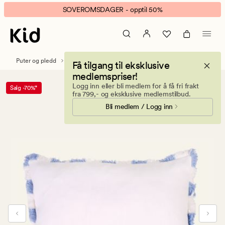
Bella
Animert
SOVEROMSDAGER - opptil 50%
pynteputetrekk
banner.
multi
Klikk
hvit
ESCAPE
for
Puter og pledd
Pynteputer
Pynteputetrekk
Få tilgang til eksklusive
å
medlemspriser!
pause.
Logg inn eller bli medlem for å få fri frakt
Salg -70%*
fra 799,- og eksklusive medlemstilbud.
Bli medlem / Logg inn