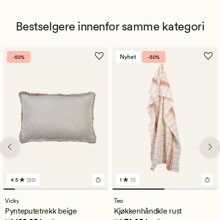
Bestselgere innenfor samme kategori
Nyhet
-50%
-50%
4.5
(20)
1
(1)
20
1
anmeldelser
anmeldelser
med
med
Vicky
Teo
en
en
Pynteputetrekk beige
Kjøkkenhåndkle rust
gjennomsnittlig
gjennomsnittlig