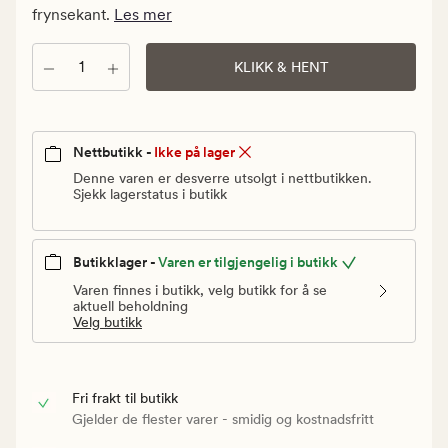
Vanlig
frynsekant.
Les mer
pris
249,90
Antall
KLIKK & HENT
kr
Nettbutikk -
Ikke på lager
Denne varen er desverre utsolgt i nettbutikken.
Sjekk lagerstatus i butikk
Butikklager -
Varen er tilgjengelig i butikk
Varen finnes i butikk, velg butikk for å se
aktuell beholdning
Velg butikk
Fri frakt til butikk
Gjelder de flester varer - smidig og kostnadsfritt