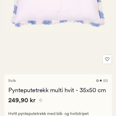
Bella
0
(0)
0
anmeldels
Pynteputetrekk multi hvit - 35x50 cm
med
en
Pris
Pris
249,90 kr
gjennomsni
249,90 kr
vurdering
249,90
på
kr.
0
Hvitt pynteputetrekk med blå- og hvitstripet