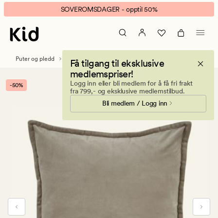
Andrea
Animert
SOVEROMSDAGER - opptil 50%
velour
banner.
pynteputetrekk
Klikk
taupe
ESCAPE
for
Puter og pledd
Pynteputer
Pynteputetrekk
Få tilgang til eksklusive
å
medlemspriser!
pause.
Logg inn eller bli medlem for å få fri frakt
-50%
fra 799,- og eksklusive medlemstilbud.
Bli medlem / Logg inn