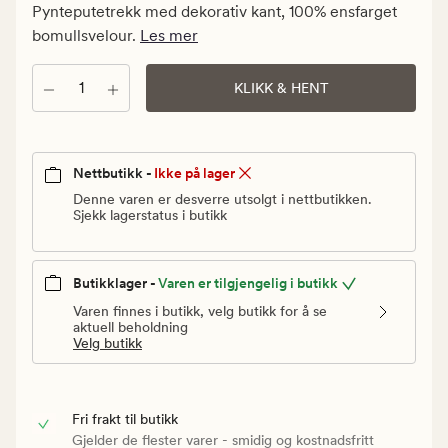
kr.
Pynteputetrekk med dekorativ kant, 100% ensfarget
Vanlig
bomullsvelour.
Les mer
pris
299,90
Antall
KLIKK & HENT
kr
Nettbutikk -
Ikke på lager
Denne varen er desverre utsolgt i nettbutikken.
Sjekk lagerstatus i butikk
Butikklager -
Varen er tilgjengelig i butikk
Varen finnes i butikk, velg butikk for å se
aktuell beholdning
Velg butikk
Fri frakt til butikk
Gjelder de flester varer - smidig og kostnadsfritt