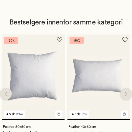
Bestselgere innenfor samme kategori
-50%
-50%
4.5
(214)
4.5
(73)
214
73
anmeldelser
anmeldelser
med
med
Feather 50x50 cm
Feather 40x60 cm
en
en