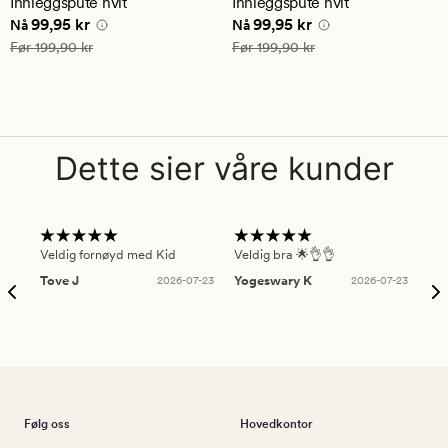
Innleggspute hvit
Innleggspute hvit
gjennomsnittlig
gjennomsnittlig
Nåværende pris
99,95 kr
Nåværende pris
99,95 kr
99,95 kr
99,95 kr
vurdering
vurdering
Nå
Nå
på
på
Vanlig pris
199,90 kr
Vanlig pris
199,90 kr
Før
199,90 kr
Før
199,90 kr
4.5
4.5
Dette sier våre kunder
Veldig fornøyd med Kid
Veldig bra 🌟👌👌
Gre
Tove J
2026-07-23
Yogeswary K
2026-07-23
An
Følg oss
Hovedkontor