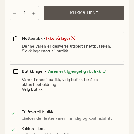
Vanlig
pris
Antall
KLIKK & HENT
749,90
kr
Nettbutikk -
Ikke på lager
Denne varen er desverre utsolgt i nettbutikken.
Sjekk lagerstatus i butikk
Butikklager -
Varen er tilgjengelig i butikk
Varen finnes i butikk, velg butikk for å se
aktuell beholdning
Velg butikk
Fri frakt til butikk
Gjelder de flester varer - smidig og kostnadsfritt
Klikk & Hent