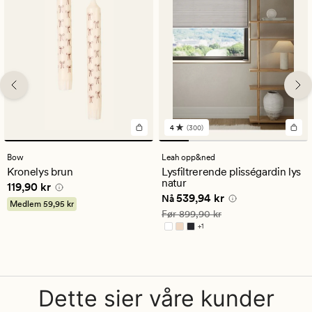
4
(300)
300
anmeldelser
med
Bow
Leah opp&ned
en
Kronelys brun
Lysfiltrerende plisségardin lys
gjennomsnittlig
natur
Pris
119,90 kr
119,90 kr
vurdering
Nåværende pris
539,94 kr
539,94 kr
på
Nå
Medlem
59,95 kr
4
Vanlig pris
899,90 kr
Før
899,90 kr
+
1
Tilgjengelig i flere farger
Dette sier våre kunder