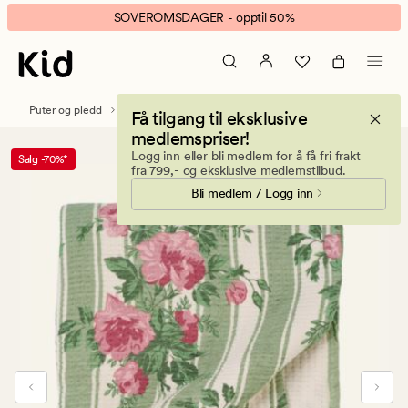
Flowerjoy
Animert
SOVEROMSDAGER - opptil 50%
pledd
banner.
multi
Klikk
grønn
ESCAPE
for
Puter og pledd
Pledd
Få tilgang til eksklusive
å
medlemspriser!
pause.
Logg inn eller bli medlem for å få fri frakt
Salg -70%*
fra 799,- og eksklusive medlemstilbud.
Bli medlem / Logg inn