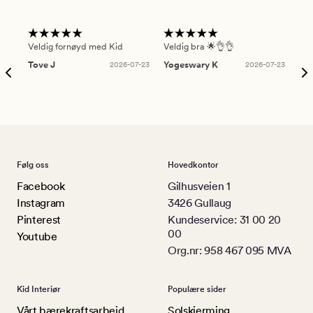
Veldig fornøyd med Kid
Veldig bra 🌟👌👌
Gre
Tove J
2026-07-23
Yogeswary K
2026-07-23
An
Følg oss
Hovedkontor
Facebook
Gilhusveien 1
Instagram
3426 Gullaug
Pinterest
Kundeservice: 31 00 20
00
Youtube
Org.nr: 958 467 095 MVA
Kid Interiør
Populære sider
Vårt bærekraftsarbeid
Solskjerming