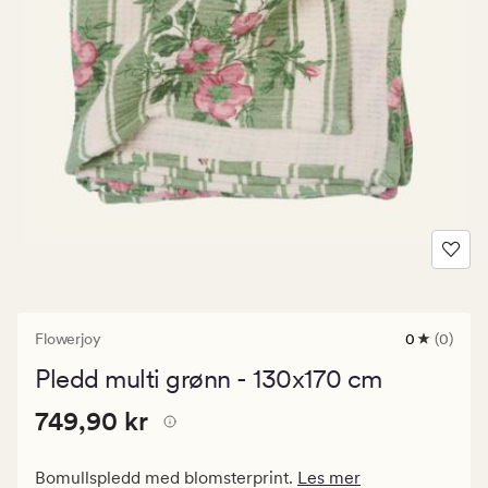
Flowerjoy
0
(0)
0
anmeldels
Pledd multi grønn - 130x170 cm
med
en
Pris
Pris
749,90 kr
gjennomsni
749,90 kr
vurdering
749,90
på
kr.
0
Bomullspledd med blomsterprint.
Les mer