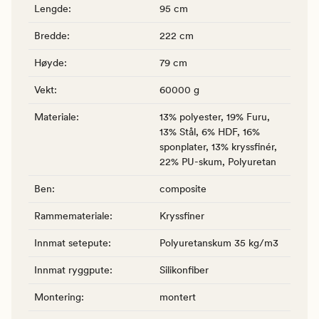
Lengde
:
95 cm
Bredde
:
222 cm
Høyde
:
79 cm
Vekt
:
60000 g
Materiale
:
13% polyester, 19% Furu,
13% Stål, 6% HDF, 16%
sponplater, 13% kryssfinér,
22% PU-skum, Polyuretan
Ben
:
composite
Rammemateriale
:
Kryssfiner
Innmat setepute
:
Polyuretanskum 35 kg/m3
Innmat ryggpute
:
Silikonfiber
Montering
:
montert