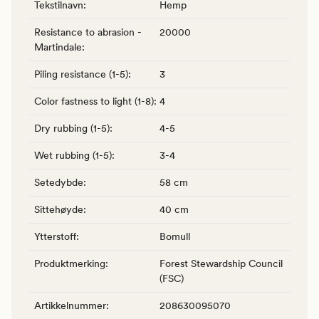
Tekstilnavn
:
Hemp
Resistance to abrasion -
20000
Martindale
:
Piling resistance (1-5)
:
3
Color fastness to light (1-8)
:
4
Dry rubbing (1-5)
:
4-5
Wet rubbing (1-5)
:
3-4
Setedybde
:
58 cm
Sittehøyde
:
40 cm
Ytterstoff
:
Bomull
Produktmerking
:
Forest Stewardship Council
(FSC)
Artikkelnummer
:
208630095070