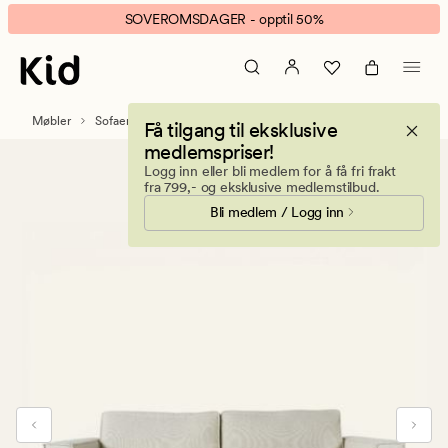
Olivia
Animert
SOVEROMSDAGER - opptil 50%
3
banner.
seter
Klikk
sofa
ESCAPE
natur
for
Møbler
Sofaer
3 seter sofaer
Få tilgang til eksklusive
å
medlemspriser!
pause.
Logg inn eller bli medlem for å få fri frakt
fra 799,- og eksklusive medlemstilbud.
Bli medlem / Logg inn