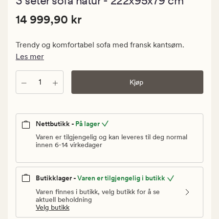
3 seter sofa natur - 222x95x79 cm
med
en
Pris
Pris
14 999,90 kr
gjennomsnitt
14 999,90 kr
vurdering
14
på
999,90
4.5
Trendy og komfortabel sofa med fransk kantsøm.
kr.
Les mer
Vanlig
pris
Antall
Kjøp
14
999,90
kr
Nettbutikk -
På lager
Varen er tilgjengelig og kan leveres til deg normal
innen 6-14 virkedager
Butikklager -
Varen er tilgjengelig i butikk
Varen finnes i butikk, velg butikk for å se
aktuell beholdning
Velg butikk