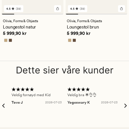
4.5
(39)
4.5
(39)
39
39
anmeldelser
anmeldelser
med
med
Olivia,
Forms & Objects
Olivia,
Forms & Objects
en
en
Loungestol natur
Loungestol brun
gjennomsnittlig
gjennomsnittlig
Pris
5 999,90 kr
Pris
5 999,90 kr
5 999,90 kr
5 999,90 kr
vurdering
vurdering
på
på
4.5
4.5
Dette sier våre kunder
Veldig fornøyd med Kid
Veldig bra 🌟👌👌
Gre
Tove J
2026-07-23
Yogeswary K
2026-07-23
An