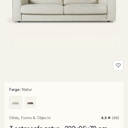
Farge
:
Natur
Olivia,
Forms & Objects
4.5
(49)
49
anmeldelser