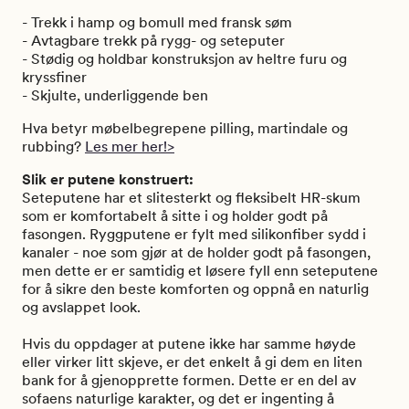
- Trekk i hamp og bomull med fransk søm
- Avtagbare trekk på rygg- og seteputer
- Stødig og holdbar konstruksjon av heltre furu og
kryssfiner
- Skjulte, underliggende ben
Hva betyr møbelbegrepene pilling, martindale og
rubbing?
Les mer her!>
Slik er putene konstruert:
Seteputene har et slitesterkt og fleksibelt HR-skum
som er komfortabelt å sitte i og holder godt på
fasongen. Ryggputene er fylt med silikonfiber sydd i
kanaler - noe som gjør at de holder godt på fasongen,
men dette er er samtidig et løsere fyll enn seteputene
for å sikre den beste komforten og oppnå en naturlig
og avslappet look.
Hvis du oppdager at putene ikke har samme høyde
eller virker litt skjeve, er det enkelt å gi dem en liten
bank for å gjenopprette formen. Dette er en del av
sofaens naturlige karakter, og det er ingenting å