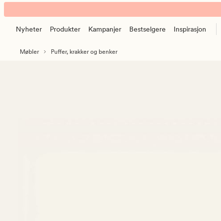
Nora
Animert
spisebenk
banner.
natur
Nyheter
Produkter
Kampanjer
Bestselgere
Inspirasjon
Klikk
ESCAPE
Møbler
Puffer, krakker og benker
for
å
pause.