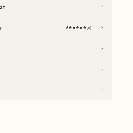
on
r
5
(
4
)