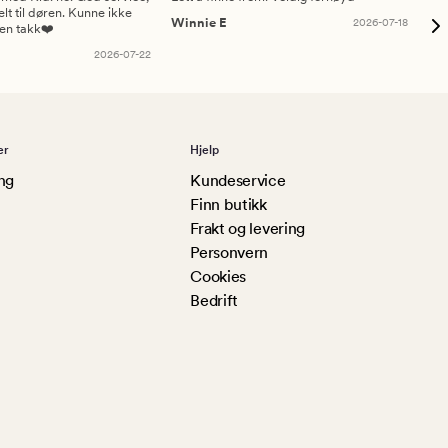
elt til døren. Kunne ikke
Winnie E
2026-07-18
Ah
sen takk❤️
2026-07-22
er
Hjelp
ng
Kundeservice
Finn butikk
Frakt og levering
Personvern
Cookies
Bedrift