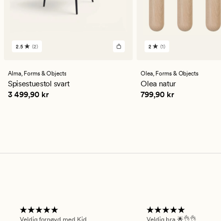
2.5
(2)
2
(1)
2
1
anmeldelser
anmeldelser
med
med
en
en
Alma,
Forms & Objects
Olea,
Forms & Objects
gjennomsnittlig
gjennomsnittlig
Spisestuestol svart
Olea natur
vurdering
vurdering
Pris
3 499,90 kr
Pris
799,90 kr
3 499,90 kr
799,90 kr
på
på
2.5
2
Veldig fornøyd med Kid
Veldig bra 🌟👌👌