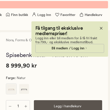
Finn butikk
Logg Inn
Favoritter
Handlekurv
k
Få tilgang til eksklusive
medlemspriser!
Logg inn eller bli medlem for å få fri frakt
Nora,
Forms & Objects
5
(4)
4
fra 799,- og eksklusive medlemstilbud.
anmeldels
Bli medlem / Logg inn
med
en
Spisebenk natur - 40x190x45 cm
gjennomsni
vurdering
Pris
Pris
8 999,90 kr
8 999,90 kr
på
5
8
999,90
Farge
:
Natur
kr.
Vanlig
pris
8
999,90
Antall
Legg i handlekurv