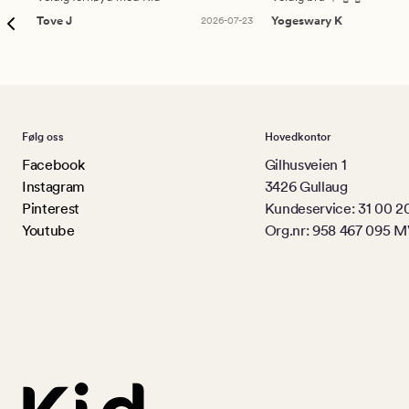
Tove J
2026-07-23
Yogeswary K
Følg oss
Hovedkontor
Facebook
Gilhusveien 1
Instagram
3426 Gullaug
Pinterest
Kundeservice: 31 00 2
Youtube
Org.nr: 958 467 095 