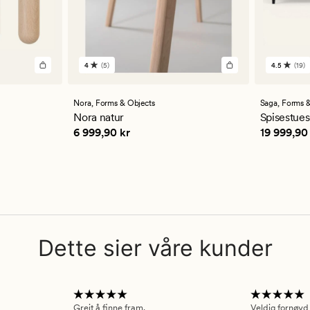
4
(5)
4.5
(19)
5
19
anmeldelser
anmelde
med
med
en
en
Nora,
Forms & Objects
Saga,
Forms &
gjennomsnittlig
gjennom
Nora natur
Spisestues
vurdering
vurderi
Pris
6 999,90 kr
Pris
19 99
6 999,90 kr
19 999,90
på
på
4
4.5
Dette sier våre kunder
Greit å finne fram.
Veldig fornøyd