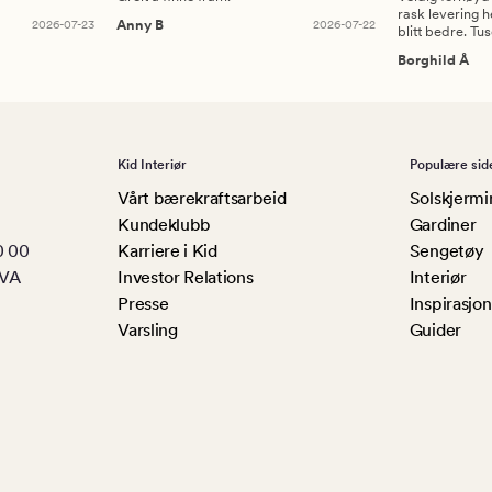
rask levering h
2026-07-23
Anny B
2026-07-22
blitt bedre. Tu
Borghild Å
Kid Interiør
Populære sid
Vårt bærekraftsarbeid
Solskjermi
Kundeklubb
Gardiner
0 00
Karriere i Kid
Sengetøy
MVA
Investor Relations
Interiør
Presse
Inspirasjon
Varsling
Guider