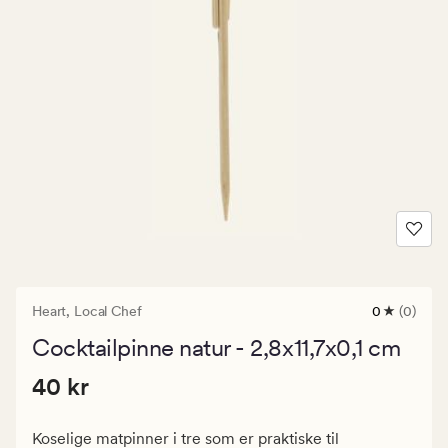
Heart,
Local Chef
0
(0)
0
anmeldels
Cocktailpinne natur - 2,8x11,7x0,1 cm
med
en
Pris
Pris
40 kr
gjennomsni
40 kr
vurdering
40
på
kr.
0
Koselige matpinner i tre som er praktiske til