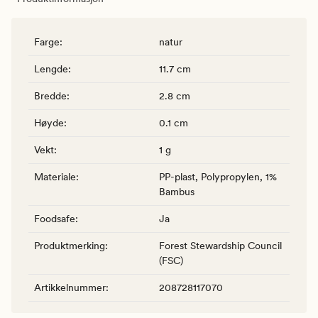
Farge
:
natur
Lengde
:
11.7 cm
Bredde
:
2.8 cm
Høyde
:
0.1 cm
Vekt
:
1 g
Materiale
:
PP-plast, Polypropylen, 1%
Bambus
Foodsafe
:
Ja
Produktmerking
:
Forest Stewardship Council
(FSC)
Artikkelnummer
:
208728117070