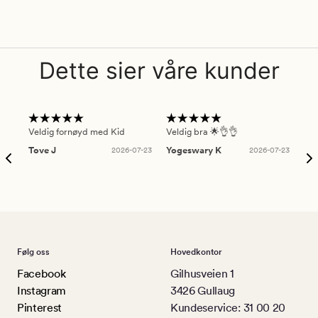
Dette sier våre kunder
Veldig fornøyd med Kid
Veldig bra 🌟👌👌
Gre
Tove J
2026-07-23
Yogeswary K
2026-07-23
An
Følg oss
Hovedkontor
Facebook
Gilhusveien 1
Instagram
3426 Gullaug
Pinterest
Kundeservice: 31 00 20