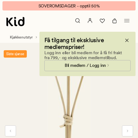
Heart
Animert
SOVEROMSDAGER - opptil 50%
cocktailpinne
banner.
natur
Klikk
ESCAPE
for
Kjøkkenutstyr
Bestikk og kjøkkenredskap
Få tilgang til eksklusive
å
medlemspriser!
pause.
Logg inn eller bli medlem for å få fri frakt
Siste sjanse
fra 799,- og eksklusive medlemstilbud.
Bli medlem / Logg inn