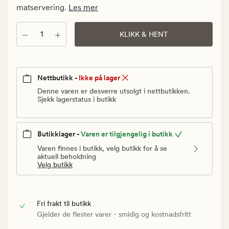
Vanlig
matservering.
Les mer
pris
40
Antall
KLIKK & HENT
kr
Nettbutikk -
Ikke på lager
Denne varen er desverre utsolgt i nettbutikken.
Sjekk lagerstatus i butikk
Butikklager -
Varen er tilgjengelig i butikk
Varen finnes i butikk, velg butikk for å se
aktuell beholdning
Velg butikk
Fri frakt til butikk
Gjelder de flester varer - smidig og kostnadsfritt