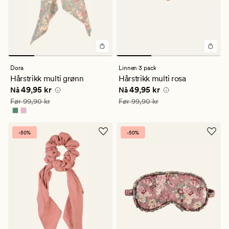
Dora
Linnen 3 pack
Hårstrikk multi grønn
Hårstrikk multi rosa
Nåværende pris
49,95 kr
Nåværende pris
49,95 kr
49,95 kr
49,95 kr
Nå
Nå
Vanlig pris
99,90 kr
Vanlig pris
99,90 kr
Før
99,90 kr
Før
99,90 kr
-50%
-50%