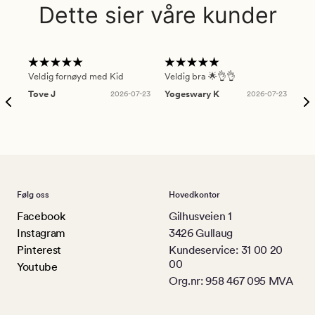
Dette sier våre kunder
Veldig fornøyd med Kid
Veldig bra 🌟👌👌
Gre
Tove J
2026-07-23
Yogeswary K
2026-07-23
An
Følg oss
Hovedkontor
Facebook
Gilhusveien 1
Instagram
3426 Gullaug
Pinterest
Kundeservice: 31 00 20
00
Youtube
Org.nr: 958 467 095 MVA