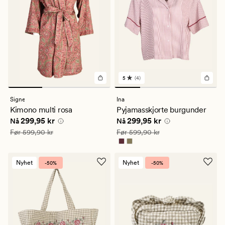
5
(4)
4
anmeldelser
med
Signe
Ina
en
Kimono multi rosa
Pyjamasskjorte burgunder
gjennomsnittlig
Nåværende pris
299,95 kr
Nåværende pris
299,95 kr
299,95 kr
299,95 kr
vurdering
Nå
Nå
på
Vanlig pris
599,90 kr
Vanlig pris
599,90 kr
Før
599,90 kr
Før
599,90 kr
5
Nyhet
Nyhet
-50%
-50%