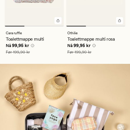
Cara ruffle
Othilie
Toalettmappe multi
Toalettmappe multi rosa
Nåværende pris
99,95 kr
Nåværende pris
99,95 kr
99,95 kr
99,95 kr
Nå
Nå
Vanlig pris
199,90 kr
Vanlig pris
199,90 kr
Før
199,90 kr
Før
199,90 kr