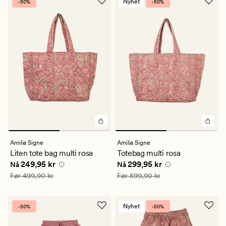
Nyhet
-50%
-50%
Amilia Signe
Amilia Signe
Liten tote bag multi rosa
Totebag multi rosa
Nåværende pris
249,95 kr
Nåværende pris
299,95 kr
249,95 kr
299,95 kr
Nå
Nå
Vanlig pris
499,90 kr
Vanlig pris
599,90 kr
Før
499,90 kr
Før
599,90 kr
Nyhet
-50%
-50%