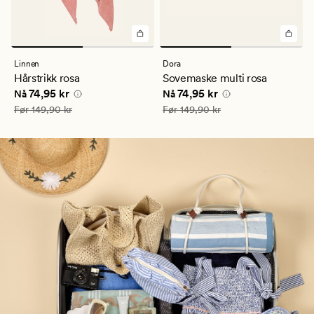
Linnen
Dora
Hårstrikk rosa
Sovemaske multi rosa
Nåværende pris
74,95 kr
Nåværende pris
74,95 kr
74,95 kr
74,95 kr
Nå
Nå
Vanlig pris
149,90 kr
Vanlig pris
149,90 kr
Før
149,90 kr
Før
149,90 kr