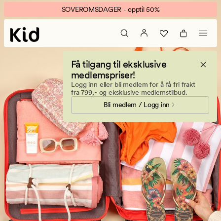
The
Animert
SOVEROMSDAGER - opptil 50%
vacation
banner.
kit
Klikk
ESCAPE
for
Få tilgang til eksklusive
å
medlemspriser!
pause.
Logg inn eller bli medlem for å få fri frakt
fra 799,- og eksklusive medlemstilbud.
Bli medlem / Logg inn