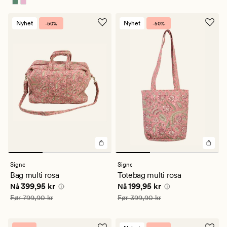
Nyhet
Nyhet
-50%
-50%
Signe
Signe
Bag multi rosa
Totebag multi rosa
Nåværende pris
399,95 kr
Nåværende pris
199,95 kr
399,95 kr
199,95 kr
Nå
Nå
Vanlig pris
799,90 kr
Vanlig pris
399,90 kr
Før
799,90 kr
Før
399,90 kr