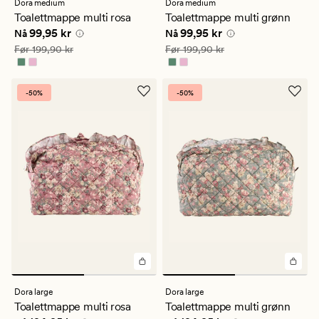
Dora medium
Dora medium
Toalettmappe multi rosa
Toalettmappe multi grønn
Nåværende pris
99,95 kr
Nåværende pris
99,95 kr
99,95 kr
99,95 kr
Nå
Nå
Vanlig pris
199,90 kr
Vanlig pris
199,90 kr
Før
199,90 kr
Før
199,90 kr
-50%
-50%
Dora large
Dora large
Toalettmappe multi rosa
Toalettmappe multi grønn