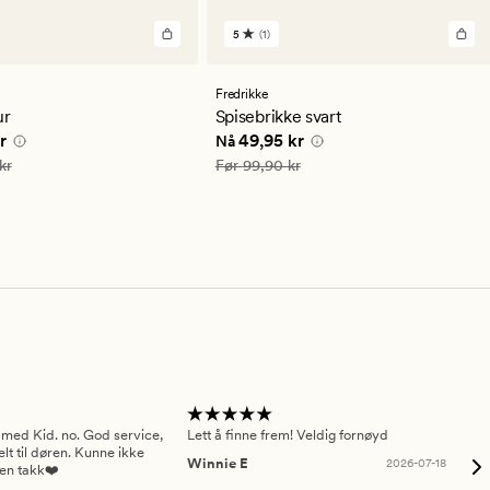
5
(1)
1
lser
anmeldelser
med
en
Fredrikke
snittlig
gjennomsnittlig
ur
Spisebrikke svart
ng
vurdering
e pris
77,94 kr
Nåværende pris
49,95 kr
r
49,95 kr
Nå
på
5
129,90 kr
Vanlig pris
99,90 kr
kr
Før
99,90 kr
 med Kid. no. God service,
Lett å finne frem! Veldig fornøyd
Pas
elt til døren. Kunne ikke
Winnie E
2026-07-18
Ah
sen takk❤️