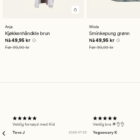
Anja
Wiola
Kjøkkenhåndkle brun
Sminkepung grønn
Nåværende pris
49,95 kr
Nåværende pris
49,95
49,95 kr
49,95 kr
Nå
Nå
Vanlig pris
99,90 kr
Vanlig pris
99,90 kr
Før
99,90 kr
Før
99,90 kr
Veldig fornøyd med Kid
Veldig bra 🌟👌👌
Tove J
2026-07-23
Yogeswary K