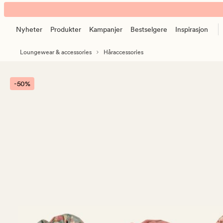
Linnen
Animert
3
banner.
pack
Nyheter
Produkter
Kampanjer
Bestselgere
Inspirasjon
Klikk
hårstrikk
ESCAPE
multi
Loungewear & accessories
Håraccessories
for
rosa
å
pause.
-50%