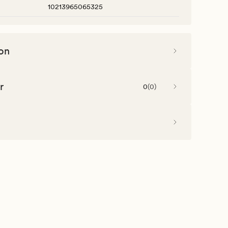
10213965065325
on
r
0
(
0
)