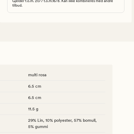
Gjelder f.o.m. 20/7 t.o.m.16/8. Kan ikke kombineres med andre
tilbud.
multi rosa
6.5 cm
6.5 cm
11.5 g
29% Lin, 10% polyester, 57% bomull,
5% gummi