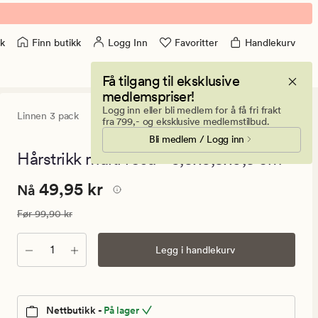
Finn butikk
Logg Inn
Favoritter
Handlekurv
k
Få tilgang til eksklusive
medlemspriser!
Logg inn eller bli medlem for å få fri frakt
Linnen 3 pack
0
(0)
0
fra 799,- og eksklusive medlemstilbud.
anmeldels
Bli medlem / Logg inn
med
en
Hårstrikk multi rosa - 6,5x6,5x0,5 cm
gjennomsni
vurdering
Nåværende
Nåværende pris
49,95 kr
49,95 kr
på
Nå
0
pris
Vanlig pris
99,90 kr
Før
99,90 kr
49,95
kr.
Antall
Legg i handlekurv
Vanlig
pris
99,90
kr
Nettbutikk -
På lager