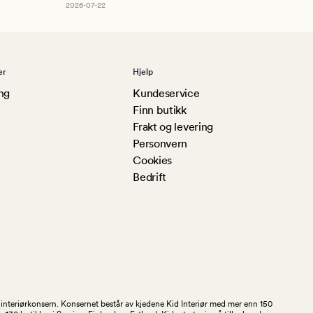
2026-07-22
er
Hjelp
ng
Kundeservice
Finn butikk
Frakt og levering
Personvern
Cookies
Bedrift
og interiørkonsern. Konsernet består av kjedene Kid Interiør med mer enn 150