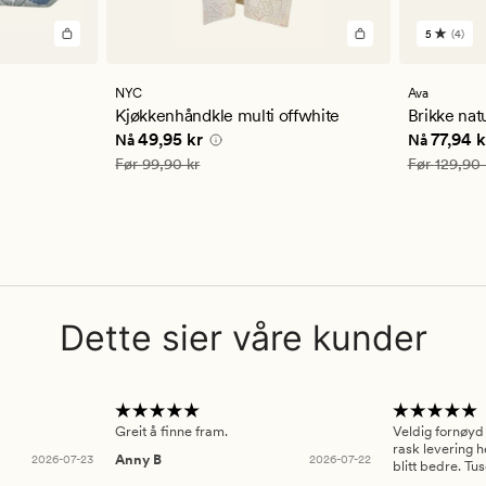
5
(4)
4
anmelde
med
en
NYC
Ava
gjennom
Kjøkkenhåndkle multi offwhite
Brikke nat
vurderi
 kr
Nåværende pris
49,95 kr
Nåværend
49,95 kr
77,94 k
Nå
Nå
på
5
Vanlig pris
99,90 kr
Vanlig pris
Før
99,90 kr
Før
129,90 
Dette sier våre kunder
Greit å finne fram.
Veldig fornøyd
rask levering h
2026-07-23
Anny B
2026-07-22
blitt bedre. Tu