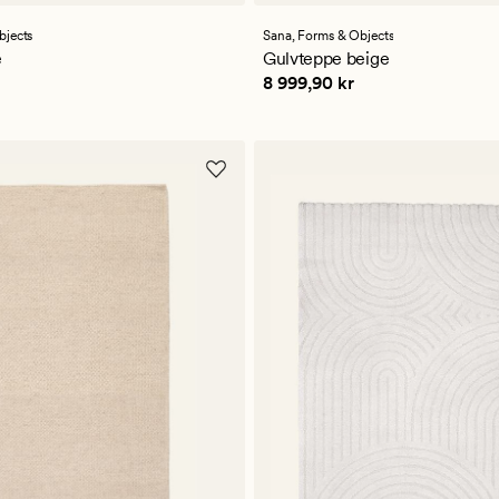
med
en
bjects
Sana,
Forms & Objects
ttlig
gjennomsnittlig
e
Gulvteppe beige
vurdering
kr
Pris
8 999,90 kr
8 999,90 kr
på
5