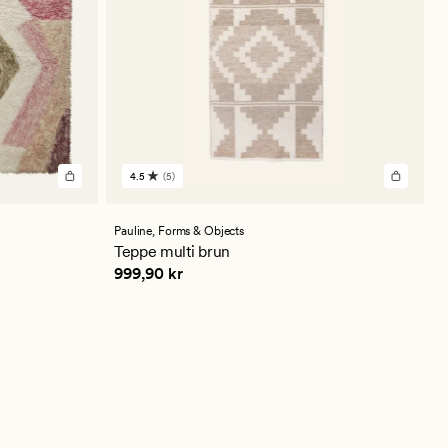
4.5
(5)
5
anmeldelser
med
en
Pauline,
Forms & Objects
gjennomsnittlig
Teppe multi brun
vurdering
Pris
999,90 kr
999,90 kr
på
4.5