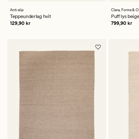
med
med
en
en
Anti-slip
Clara,
Forms & O
gjennomsnittlig
gjennomsni
Teppeunderlag hvit
Puff lys beig
vurdering
vurdering
Pris
129,90 kr
Pris
799,90 
129,90 kr
799,90 kr
på
på
4
4.5