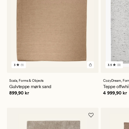
3
(1)
3.5
(3)
1
3
anmeldelser
anmeldels
med
med
en
en
Scala,
Forms & Objects
CozyDream,
For
gjennomsnittlig
gjennomsni
Gulvteppe mørk sand
Teppe offwhi
vurdering
vurdering
Pris
899,90 kr
Pris
4 999,9
899,90 kr
4 999,90 kr
på
på
3
3.5