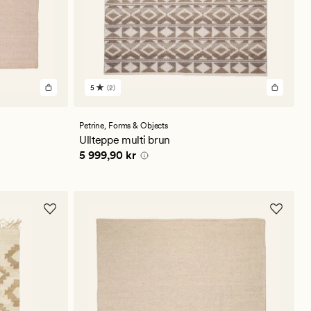
5
(2)
2
anmeldelser
med
en
Petrine,
Forms & Objects
gjennomsnittlig
Ullteppe multi brun
vurdering
Pris
5 999,90 kr
5 999,90 kr
på
5