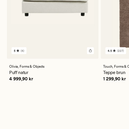
5
(4)
4.5
(227)
4
227
anmeldelser
anmeldels
med
med
en
en
Olivia,
Forms & Objects
Touch,
Forms & O
gjennomsnittlig
gjennomsni
Puff natur
Teppe brun
vurdering
vurdering
Pris
4 999,90 kr
Pris
1 299,90
4 999,90 kr
1 299,90 kr
på
på
5
4.5