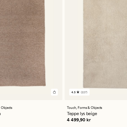
4.5
(227)
227
er
anmeldelser
med
en
 Objects
Touch,
Forms & Objects
ttlig
gjennomsnittlig
n
Teppe lys beige
vurdering
kr
Pris
4 499,90 kr
4 499,90 kr
på
4.5