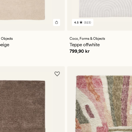
4.5
(523)
523
er
anmeldelser
med
en
 Objects
Coco,
Forms & Objects
ttlig
gjennomsnittlig
beige
Teppe offwhite
vurdering
kr
Pris
799,90 kr
799,90 kr
på
4.5