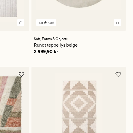
4.5
(38)
38
anmeldelser
med
en
Soft,
Forms & Objects
gjennomsnittlig
Rundt teppe lys beige
vurdering
Pris
2 999,90 kr
2 999,90 kr
på
4.5