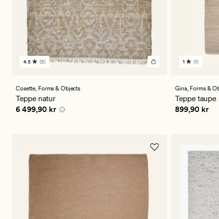
4.5
(5)
1
(1)
5
1
anmeldelser
anmeldels
med
med
en
en
Cosette,
Forms & Objects
Gina,
Forms & Ob
gjennomsnittlig
gjennomsni
Teppe natur
Teppe taupe
vurdering
vurdering
Pris
6 499,90 kr
Pris
899,90 
6 499,90 kr
899,90 kr
på
på
4.5
1