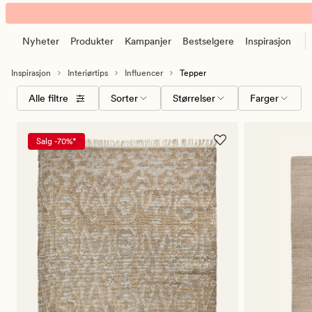
Tepper
Animert
banner.
Nyheter
Produkter
Kampanjer
Bestselgere
Inspirasjon
Klikk
ESCAPE
Inspirasjon
Interiørtips
Influencer
Tepper
for
Velg
Størrelser
Farger
å
Alle filtre
Sorter
Størrelser
Farger
sorteringsrekkefølge
pause.
Salg -70%*