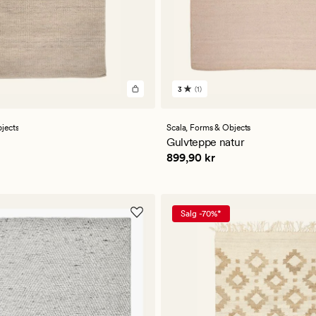
3
(1)
1
er
anmeldelser
med
en
jects
Scala,
Forms & Objects
ttlig
gjennomsnittlig
Gulvteppe natur
vurdering
kr
Pris
899,90 kr
899,90 kr
på
3
Salg -70%*