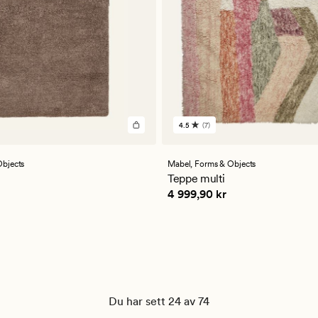
4.5
(7)
7
er
anmeldelser
med
en
bjects
Mabel,
Forms & Objects
ttlig
gjennomsnittlig
Teppe multi
vurdering
 kr
Pris
4 999,90 kr
4 999,90 kr
på
4.5
Du har sett 24 av 74