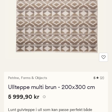
Petrine,
Forms & Objects
5
(2)
2
anmeldels
Ullteppe multi brun - 200x300 cm
med
en
Pris
Pris
5 999,90 kr
gjennomsni
5 999,90 kr
vurdering
5
på
999,90
5
Lunt gulvteppe i ull som kan passe perfekt både