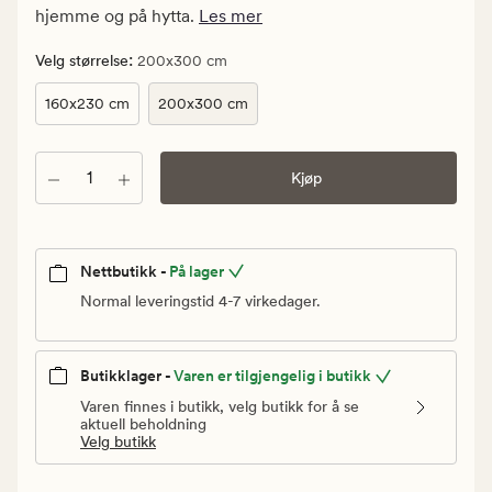
kr.
hjemme og på hytta.
Les mer
Vanlig
pris
:
Velg størrelse
200x300 cm
5
160x230 cm
200x300 cm
999,90
kr
Antall
Kjøp
Nettbutikk -
På lager
Normal leveringstid 4-7 virkedager.
Butikklager -
Varen er tilgjengelig i butikk
Varen finnes i butikk, velg butikk for å se
aktuell beholdning
Velg butikk