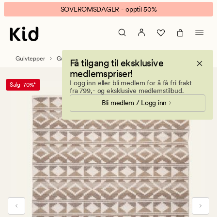
Petrine
Animert
SOVEROMSDAGER - opptil 50%
ullteppe
banner.
multi
Klikk
brun
ESCAPE
for
Gulvtepper
Gulvtepper i ull
Få tilgang til eksklusive
å
medlemspriser!
pause.
Logg inn eller bli medlem for å få fri frakt
Salg -70%*
fra 799,- og eksklusive medlemstilbud.
Bli medlem / Logg inn