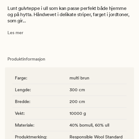
Lunt gulvteppe i ull som kan passe perfekt både hjemme
og på hytta. Håndvevet i delikate striper, farget i jordtoner,
som gir...
Les mer
Produktinformasjon
Farge
:
multi brun
Lengde
:
300 cm
Bredde
:
200 cm
Vekt
:
10000 g
Materiale
:
40% bomull, 60% ull
Produktmerking
:
Responsible Wool Standard