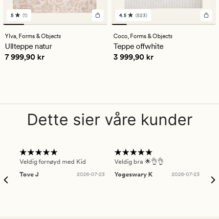
5
(1)
4.5
(523)
1
523
anmeldelser
anmeldelser
med
med
Ylva,
Forms & Objects
Coco,
Forms & Objects
en
en
Ullteppe natur
Teppe offwhite
gjennomsnittlig
gjennomsnittlig
Pris
7 999,90 kr
Pris
3 999,90 kr
7 999,90 kr
3 999,90 kr
vurdering
vurdering
på
på
5
4.5
Dette sier våre kunder
Veldig fornøyd med Kid
Veldig bra 🌟👌👌
Gre
Tove J
2026-07-23
Yogeswary K
2026-07-23
An