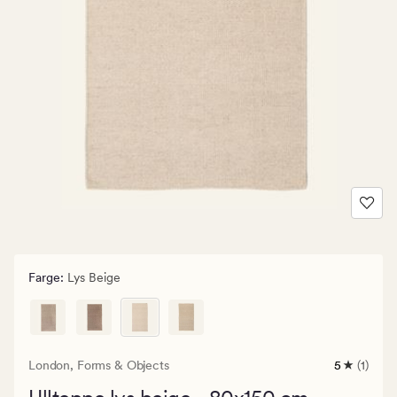
Farge
:
Lys Beige
London,
Forms & Objects
5
(1)
1
anmeldels