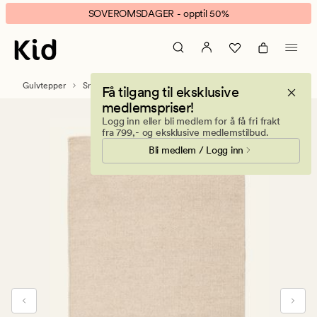
London
Animert
SOVEROMSDAGER - opptil 50%
ullteppe
banner.
lys
Klikk
beige
ESCAPE
for
Gulvtepper
Små tepper
Få tilgang til eksklusive
å
medlemspriser!
pause.
Logg inn eller bli medlem for å få fri frakt
fra 799,- og eksklusive medlemstilbud.
Bli medlem / Logg inn