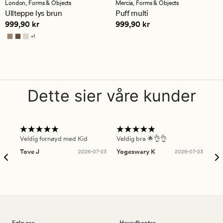
med
London,
Forms & Objects
Mercia,
Forms & Objects
en
Ullteppe lys brun
Puff multi
gjennomsnittlig
Pris
999,90 kr
Pris
999,90 kr
999,90 kr
999,90 kr
vurdering
på
+
1
5
Tilgjengelig i flere farger
Dette sier våre kunder
Veldig fornøyd med Kid
Veldig bra 🌟👌👌
Gre
Tove J
2026-07-23
Yogeswary K
2026-07-23
An
Følg oss
Hovedkontor