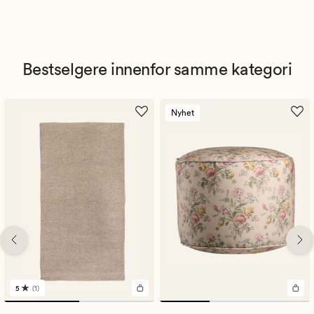
Bestselgere innenfor samme kategori
Nyhet
5
(1)
1
anmeldelser