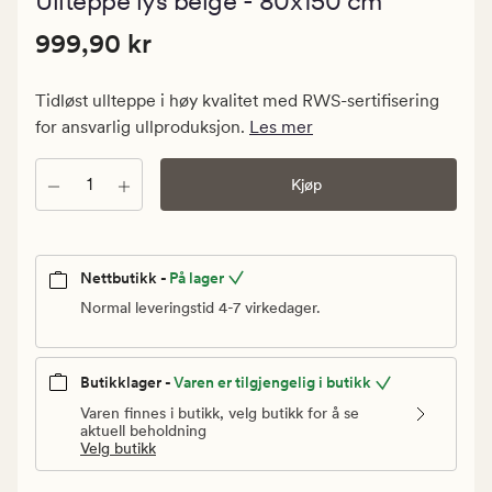
Ullteppe lys beige - 80x150 cm
med
en
Pris
Pris
999,90 kr
gjennomsn
999,90 kr
vurdering
999,90
på
kr.
5
Tidløst ullteppe i høy kvalitet med RWS-sertifisering
Vanlig
for ansvarlig ullproduksjon.
Les mer
pris
999,90
Antall
Kjøp
kr
Nettbutikk -
På lager
Normal leveringstid 4-7 virkedager.
Butikklager -
Varen er tilgjengelig i butikk
Varen finnes i butikk, velg butikk for å se
aktuell beholdning
Velg butikk