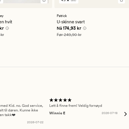
)
4.5
(65)
65
lser
anmeldelser
med
en
sey
Patrick
snittlig
gjennomsnittlig
en hvit
U-skinne svart
ng
vurdering
e pris
174,95 kr
Nåværende pris
174,93 kr
kr
174,93 kr
Nå
på
4.5
349,90 kr
Vanlig pris
249,90 kr
 kr
Før
249,90 kr
 med Kid. no. God service,
Lett å finne frem! Veldig fornøyd
Pas
elt til døren. Kunne ikke
Winnie E
2026-07-18
Ah
sen takk❤️
2026-07-22