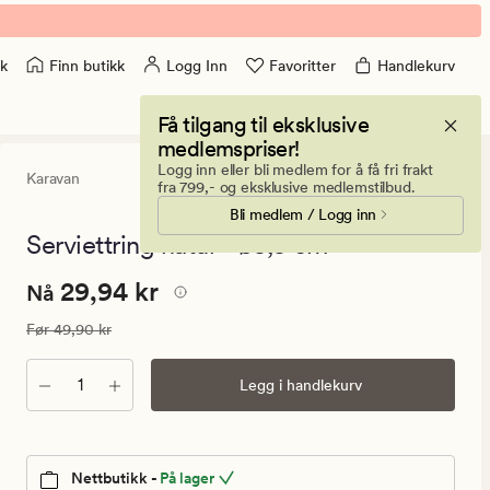
Finn butikk
Logg Inn
Favoritter
Handlekurv
k
Få tilgang til eksklusive
medlemspriser!
Logg inn eller bli medlem for å få fri frakt
Karavan
4
(12)
12
fra 799,- og eksklusive medlemstilbud.
anmeldelse
Bli medlem / Logg inn
med
en
Serviettring natur - ø5,5 cm
gjennomsni
vurdering
Nåværende
Nåværende pris
29,94 kr
29,94 kr
på
Nå
4
pris
Vanlig pris
49,90 kr
Før
49,90 kr
29,94
kr.
Antall
Legg i handlekurv
Vanlig
pris
49,90
kr
Nettbutikk -
På lager