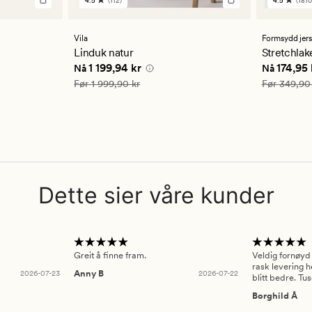
4.5
(112)
4.5
(1810
112
1810
anmeldelser
anmelde
med
med
en
en
Vila
Formsydd jer
gjennomsnittlig
gjennom
Linduk natur
Stretchlak
vurdering
vurderi
 kr
Nåværende pris
1 199,94 kr
Nåværend
1 199,94 kr
174,95 
Nå
Nå
på
på
4.5
4.5
Vanlig pris
1 999,90 kr
Vanlig pris
Før
1 999,90 kr
Før
349,90
Dette sier våre kunder
Greit å finne fram.
Veldig fornøyd
rask levering h
2026-07-23
Anny B
2026-07-22
blitt bedre. Tu
Borghild Å