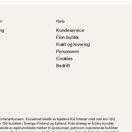
er
Hjelp
ng
Kundeservice
Finn butikk
Frakt og levering
Personvern
Cookies
Bedrift
og interiørkonsern. Konsernet består av kjedene Kid Interiør med mer enn 150
30 butikker i Sverige, Finland og Estland. Kids strategi er å tilby kunden
stående av egenutviklede merker til gode priser, gjennom inspirerende butikker