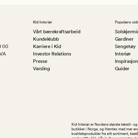
Kid Interiør
Populære sid
Vårt bærekraftsarbeid
Solskjermi
Kundeklubb
Gardiner
0 00
Karriere i Kid
Sengetøy
MVA
Investor Relations
Interiør
Presse
Inspirasjon
Varsling
Guider
Kid Interiør er Nordens største tekstil- 
butikker i Norge, og Hemtex med mer enn 1
kvalitetsprodukter fra sitt sortiment, be