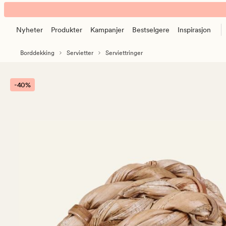
Karavan
Animert
serviettring
banner.
natur
Nyheter
Produkter
Kampanjer
Bestselgere
Inspirasjon
Klikk
ESCAPE
Borddekking
Servietter
Serviettringer
for
å
pause.
-40%