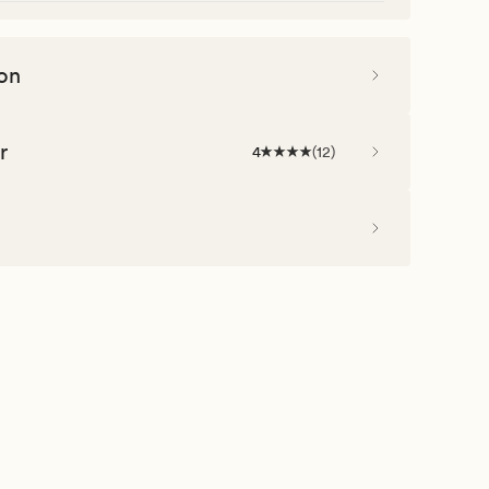
on
r
4
(
12
)