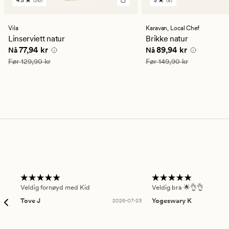
4.5
(56)
5
(8)
56
8
anmeldelser
anmeldelser
med
med
en
en
Vila
Karavan,
Local Chef
gjennomsnittlig
gjennomsnittlig
Linserviett natur
Brikke natur
vurdering
vurdering
Nåværende pris
77,94 kr
Nåværende pris
89,94
77,94 kr
89,94 kr
Nå
Nå
på
på
4.5
5
Vanlig pris
129,90 kr
Vanlig pris
149,90 kr
Før
129,90 kr
Før
149,90 kr
Veldig fornøyd med Kid
Veldig bra 🌟👌👌
Tove J
2026-07-23
Yogeswary K