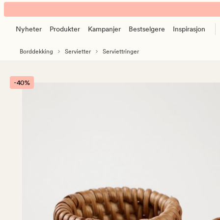
Elena
Animert
2
banner.
pk
Nyheter
Produkter
Kampanjer
Bestselgere
Inspirasjon
Klikk
serviettringer
ESCAPE
brun
Borddekking
Servietter
Serviettringer
for
å
pause.
-40%