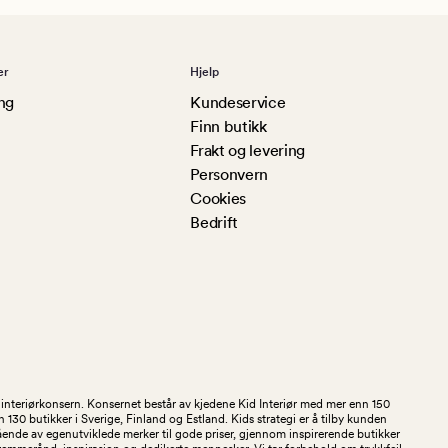
er
Hjelp
ng
Kundeservice
Finn butikk
Frakt og levering
Personvern
Cookies
Bedrift
og interiørkonsern. Konsernet består av kjedene Kid Interiør med mer enn 150
30 butikker i Sverige, Finland og Estland. Kids strategi er å tilby kunden
stående av egenutviklede merker til gode priser, gjennom inspirerende butikker