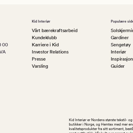
Kid Interiør
Populære sid
Vårt bærekraftsarbeid
Solskjermi
Kundeklubb
Gardiner
0 00
Karriere i Kid
Sengetøy
MVA
Investor Relations
Interiør
Presse
Inspirasjon
Varsling
Guider
Kid Interiør er Nordens største tekstil- 
butikker i Norge, og Hemtex med mer enn 1
kvalitetsprodukter fra sitt sortiment, be