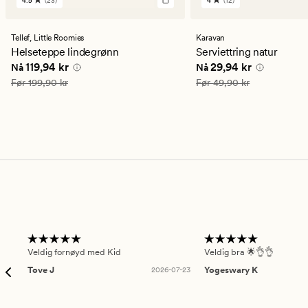
4.5
(23)
4
(12)
23
12
anmeldelser
anmeldelser
med
med
en
en
Tellef,
Little Roomies
Karavan
gjennomsnittlig
gjennomsnittlig
Helseteppe lindegrønn
Serviettring natur
vurdering
vurdering
Nåværende pris
119,94 kr
Nåværende pris
29,94
119,94 kr
29,94 kr
Nå
Nå
på
på
4.5
4
Vanlig pris
199,90 kr
Vanlig pris
49,90 kr
Før
199,90 kr
Før
49,90 kr
Veldig fornøyd med Kid
Veldig bra 🌟👌👌
Tove J
2026-07-23
Yogeswary K