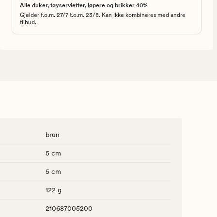
Alle duker, tøyservietter, løpere og brikker 40%
Gjelder f.o.m. 27/7 t.o.m. 23/8. Kan ikke kombineres med andre
tilbud.
brun
5 cm
5 cm
122 g
210687005200