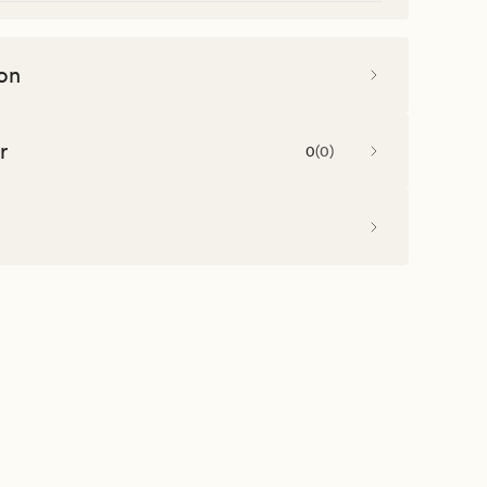
on
r
0
(
0
)