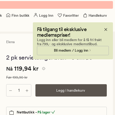
Finn butikk
Logg Inn
Favoritter
Handlekurv
k
Få tilgang til eksklusive
medlemspriser!
Logg inn eller bli medlem for å få fri frakt
Elena
0
(0)
0
fra 799,- og eksklusive medlemstilbud.
anmeldels
Bli medlem / Logg inn
med
en
2 pk serviettringer brun - 5 cm ø5
gjennomsni
vurdering
Nåværende
Nåværende pris
119,94 kr
119,94 kr
på
Nå
0
pris
Vanlig pris
199,90 kr
Før
199,90 kr
119,94
kr.
Antall
Legg i handlekurv
Vanlig
pris
199,90
kr
Nettbutikk -
På lager