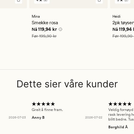
4
(8)
5
(2)
8
2
anmeldelser
anmelde
med
med
en
en
Mina
Heidi
gjennomsnittlig
gjennom
Smekke rosa
2pk tøyse
vurdering
vurderi
 kr
Nåværende pris
119,94 kr
Nåværend
119,94 kr
119,94 
Nå
Nå
på
på
4
5
Vanlig pris
199,90 kr
Vanlig pris
Før
199,90 kr
Før
199,90 
Dette sier våre kunder
Greit å finne fram.
Veldig fornøyd
rask levering h
2026-07-23
Anny B
2026-07-22
blitt bedre. Tu
Borghild Å