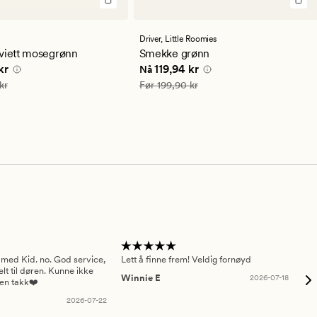
lser
Driver,
Little Roomies
snittlig
rviett mosegrønn
Smekke grønn
ng
e pris
119,94 kr
Nåværende pris
119,94 kr
kr
119,94 kr
Nå
199,90 kr
Vanlig pris
199,90 kr
kr
Før
199,90 kr
 med Kid. no. God service,
Lett å finne frem! Veldig fornøyd
Pas
elt til døren. Kunne ikke
Winnie E
2026-07-18
Ah
sen takk❤️
2026-07-22