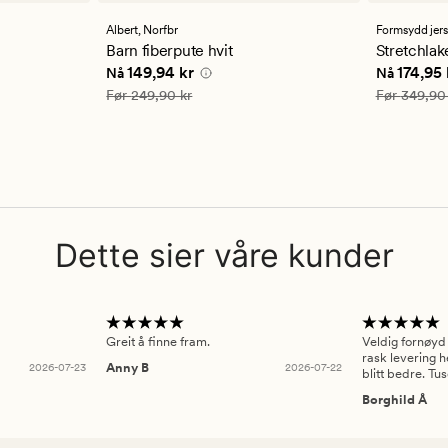
med
med
en
en
Albert,
Norfbr
Formsydd jer
gjennomsnittlig
gjennom
Barn fiberpute hvit
Stretchlak
vurdering
vurderi
4 kr
Nåværende pris
149,94 kr
Nåværend
149,94 kr
174,95 
Nå
Nå
på
på
4.5
4.5
Vanlig pris
249,90 kr
Vanlig pris
Før
249,90 kr
Før
349,90
Dette sier våre kunder
Greit å finne fram.
Veldig fornøyd
rask levering h
2026-07-23
Anny B
2026-07-22
blitt bedre. Tu
Borghild Å