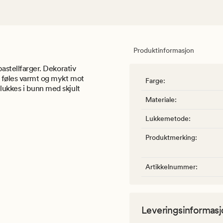
Produktinformasjon
pastellfarger. Dekorativ
t føles varmt og mykt mot
Farge
:
lukkes i bunn med skjult
Materiale
:
Lukkemetode
:
Produktmerking
:
Artikkelnummer
:
Leveringsinformasj