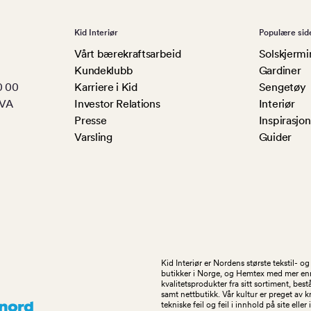
Kid Interiør
Populære sid
Vårt bærekraftsarbeid
Solskjermi
Kundeklubb
Gardiner
0 00
Karriere i Kid
Sengetøy
MVA
Investor Relations
Interiør
Presse
Inspirasjon
Varsling
Guider
Kid Interiør er Nordens største tekstil- 
butikker i Norge, og Hemtex med mer enn 1
kvalitetsprodukter fra sitt sortiment, be
samt nettbutikk. Vår kultur er preget av 
tekniske feil og feil i innhold på site eller