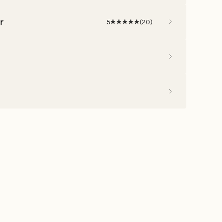
r
5
(
20
)