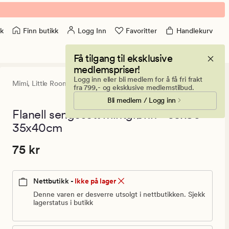
Finn butikk
Logg Inn
Favoritter
Handlekurv
k
Få tilgang til eksklusive
medlemspriser!
Logg inn eller bli medlem for å få fri frakt
Mimi,
Little Roomies
5
(20)
20
fra 799,- og eksklusive medlemstilbud.
anmeldelse
Bli medlem / Logg inn
med
en
Flanell sengesett mintgrønn - 65x80
gjennomsnit
35x40cm
vurdering
på
5
Pris
Pris
75 kr
75 kr
75
kr.
Nettbutikk -
Ikke på lager
Vanlig
pris
Denne varen er desverre utsolgt i nettbutikken. Sjekk
lagerstatus i butikk
75
kr