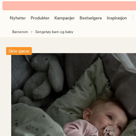
Mimi
Animert
flanell
banner.
sengesett
Nyheter
Produkter
Kampanjer
Bestselgere
Inspirasjon
Klikk
mintgrønn
ESCAPE
Barnerom
Sengetøy barn og baby
for
å
pause.
Siste sjanse