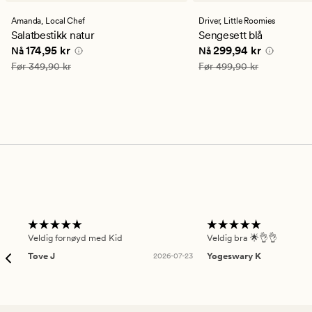
med
med
en
en
Amanda,
Local Chef
Driver,
Little Roomies
gjennomsnittlig
gjennomsnittlig
Salatbestikk natur
Sengesett blå
vurdering
vurdering
Nåværende pris
174,95 kr
Nåværende pris
299,9
174,95 kr
299,94 kr
Nå
Nå
på
på
4.5
4
Vanlig pris
349,90 kr
Vanlig pris
499,90 kr
Før
349,90 kr
Før
499,90 kr
Veldig fornøyd med Kid
Veldig bra 🌟👌👌
Tove J
2026-07-23
Yogeswary K