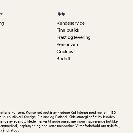
er
Hjelp
ng
Kundeservice
Finn butikk
Frakt og levering
Personvern
Cookies
Bedrift
og interiørkonsern. Konsernet består av kjedene Kid Interiør med mer enn 150
30 butikker i Sverige, Finland og Estland. Kids strategi er å tilby kunden
stående av egenutviklede merker til gode priser, gjennom inspirerende butikker
kremmerånd, inspirasjon og dedikerte mennesker. Vi tar forbehold om trykkfeil,
 i vår chatbot.