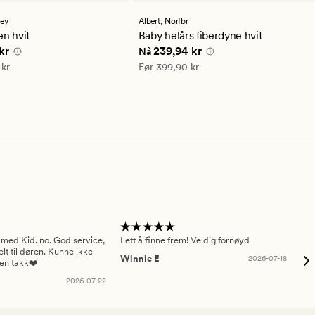
med
en
sey
Albert,
Norfbr
snittlig
gjennomsnittlig
en hvit
Baby helårs fiberdyne hvit
ng
vurdering
e pris
174,95 kr
Nåværende pris
239,94 kr
kr
239,94 kr
Nå
på
4
349,90 kr
Vanlig pris
399,90 kr
 kr
Før
399,90 kr
 med Kid. no. God service,
Lett å finne frem! Veldig fornøyd
Pas
elt til døren. Kunne ikke
Winnie E
2026-07-18
Ah
sen takk❤️
2026-07-22