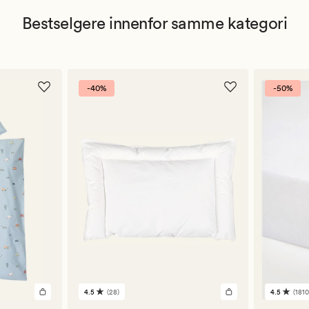
Bestselgere innenfor samme kategori
-40%
-50%
4.5
(28)
4.5
(1810
28
1810
anmeldelser
anmelde