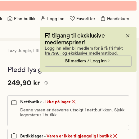
Finn butikk
Logg Inn
Favoritter
Handlekurv
k
Få tilgang til eksklusive
medlemspriser!
Logg inn eller bli medlem for å få fri frakt
Lazy Jungle,
Little Roomies
5
(1)
1
fra 799,- og eksklusive medlemstilbud.
anmeldels
Bli medlem / Logg inn
med
en
Pledd lys grønn - 80x80 cm
gjennomsn
vurdering
Pris
Pris
249,90 kr
249,90 kr
på
5
249,90
kr.
Nettbutikk -
Ikke på lager
Vanlig
pris
Denne varen er desverre utsolgt i nettbutikken. Sjekk
lagerstatus i butikk
249,90
kr
Butikklager -
Varen er ikke tilgjengelig i butikk