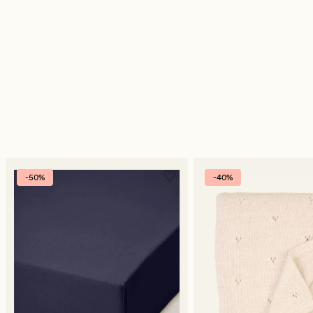
-50%
-40%