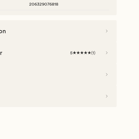
206329076818
on
r
5
(
1
)