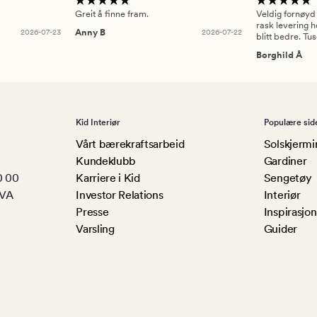
Greit å finne fram.
Veldig fornøyd
rask levering h
2026-07-23
Anny B
2026-07-22
blitt bedre. Tu
Borghild Å
Kid Interiør
Populære sid
Vårt bærekraftsarbeid
Solskjermi
Kundeklubb
Gardiner
0 00
Karriere i Kid
Sengetøy
MVA
Investor Relations
Interiør
Presse
Inspirasjon
Varsling
Guider