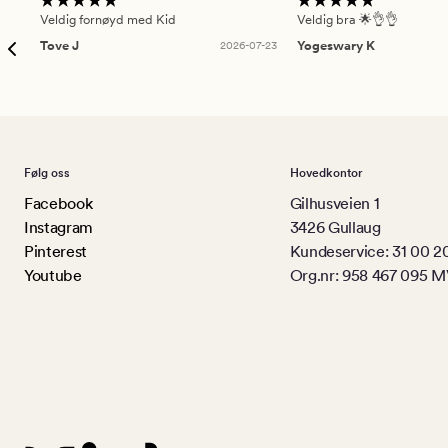
Veldig fornøyd med Kid
Veldig bra 🌟👌👌
Tove J
2026-07-23
Yogeswary K
Følg oss
Hovedkontor
Facebook
Gilhusveien 1
Instagram
3426 Gullaug
Pinterest
Kundeservice: 31 00 2
Youtube
Org.nr: 958 467 095 