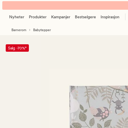
Lazy
Animert
Jungle
banner.
pledd
Nyheter
Produkter
Kampanjer
Bestselgere
Inspirasjon
Klikk
lys
ESCAPE
grønn
Barnerom
Babytepper
for
å
pause.
Salg -70%*