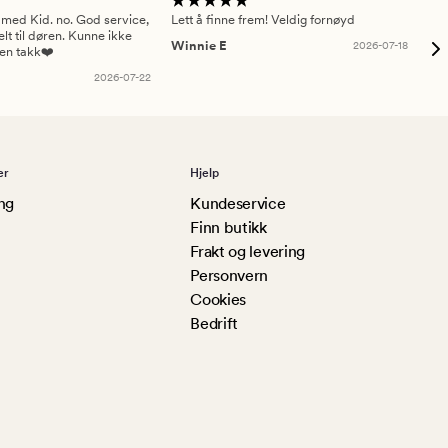
 med Kid. no. God service,
Lett å finne frem! Veldig fornøyd
Pas
elt til døren. Kunne ikke
Winnie E
2026-07-18
Ah
sen takk❤️
2026-07-22
er
Hjelp
ng
Kundeservice
Finn butikk
Frakt og levering
Personvern
Cookies
Bedrift