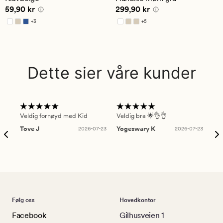
gjennomsnittlig
gjennomsnittlig
Pris
59,90 kr
Pris
299,90 kr
59,90 kr
299,90 kr
vurdering
vurdering
på
på
+
3
+
5
4.5
4.5
Tilgjengelig i flere farger
Tilgjengelig i flere farger
Dette sier våre kunder
Veldig fornøyd med Kid
Veldig bra 🌟👌👌
Gre
Tove J
2026-07-23
Yogeswary K
2026-07-23
An
Følg oss
Hovedkontor
Facebook
Gilhusveien 1