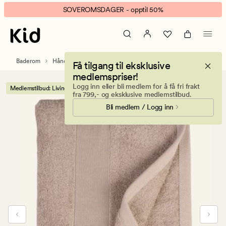
Living
Animert
SOVEROMSDAGER - opptil 50%
håndkle
banner.
beige
Klikk
ESCAPE
for
Baderom
Håndklær og kluter
Håndklær
Få tilgang til eksklusive
å
medlemspriser!
pause.
Logg inn eller bli medlem for å få fri frakt
Medlemstilbud: Living håndkleserie 2 for 1
fra 799,- og eksklusive medlemstilbud.
Bli medlem / Logg inn