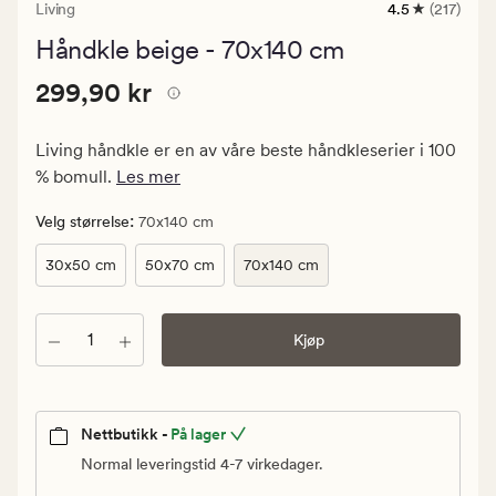
Living
4.5
(217)
217
anmeldelser
Håndkle beige - 70x140 cm
med
en
Pris
Pris
299,90 kr
gjennomsnittl
299,90 kr
vurdering
299,90
på
kr.
4.5
Living håndkle er en av våre beste håndkleserier i 100
Vanlig
% bomull.
Les mer
pris
299,90
:
Velg størrelse
70x140 cm
kr
30x50 cm
50x70 cm
70x140 cm
Antall
Kjøp
Nettbutikk -
På lager
Normal leveringstid 4-7 virkedager.