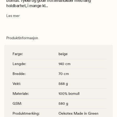
bomull. Tykke og gode frottèhåndklær med lang
holdbarhet, i mange kl...
Les mer
Produktinformasjon
Farge
:
beige
Lengde
:
140 cm
Bredde
:
70 cm
Vekt
:
568 g
Materiale
:
100% bomull
GSM
:
580 g
Produktmerking
:
Oekotex Made in Green