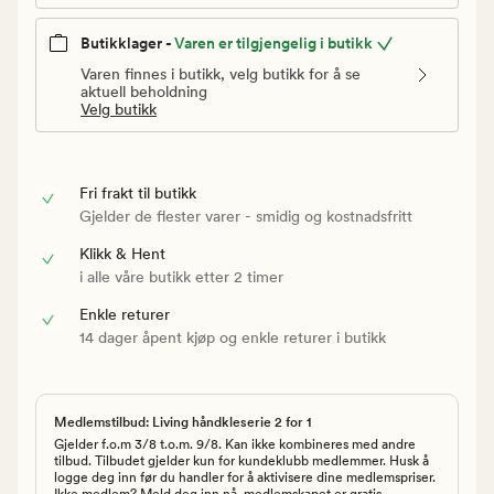
Butikklager -
Varen er tilgjengelig i butikk
Varen finnes i butikk, velg butikk for å se
aktuell beholdning
Velg butikk
Fri frakt til butikk
Gjelder de flester varer - smidig og kostnadsfritt
Klikk & Hent
i alle våre butikk etter 2 timer
Enkle returer
14 dager åpent kjøp og enkle returer i butikk
Medlemstilbud: Living håndkleserie 2 for 1
Gjelder f.o.m 3/8 t.o.m. 9/8. Kan ikke kombineres med andre
tilbud. Tilbudet gjelder kun for kundeklubb medlemmer. Husk å
logge deg inn før du handler for å aktivisere dine medlemspriser.
Ikke medlem? Meld deg inn nå, medlemskapet er gratis.