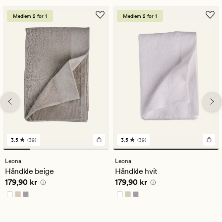
Medlem 2 for 1
Medlem 2 for 1
3.5
(39)
3.5
(39)
39
39
anmeldelser
anmeldelser
med
med
Leona
Leona
en
en
Håndkle beige
Håndkle hvit
gjennomsnittlig
gjennomsnittlig
Pris
179,90 kr
Pris
179,90 kr
179,90 kr
179,90 kr
vurdering
vurdering
på
på
3.5
3.5