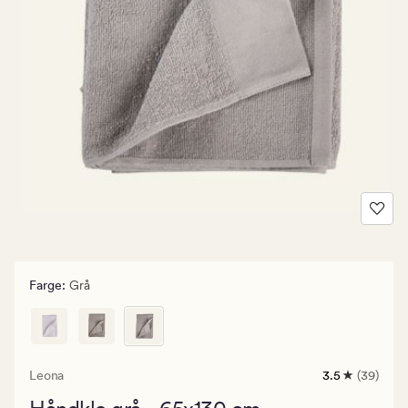
Farge
:
Grå
Leona
3.5
(39)
39
anmeldelser