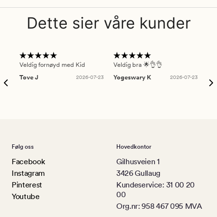
Dette sier våre kunder
Veldig fornøyd med Kid
Veldig bra 🌟👌👌
Gre
Tove J
2026-07-23
Yogeswary K
2026-07-23
An
Følg oss
Hovedkontor
Facebook
Gilhusveien 1
Instagram
3426 Gullaug
Pinterest
Kundeservice: 31 00 20
00
Youtube
Org.nr: 958 467 095 MVA