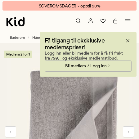
Leona
Animert
SOVEROMSDAGER - opptil 50%
håndkle
banner.
grå
Klikk
ESCAPE
for
Baderom
Håndklær og kluter
Håndklær
Få tilgang til eksklusive
å
medlemspriser!
pause.
Logg inn eller bli medlem for å få fri frakt
Medlem 2 for 1
fra 799,- og eksklusive medlemstilbud.
Bli medlem / Logg inn