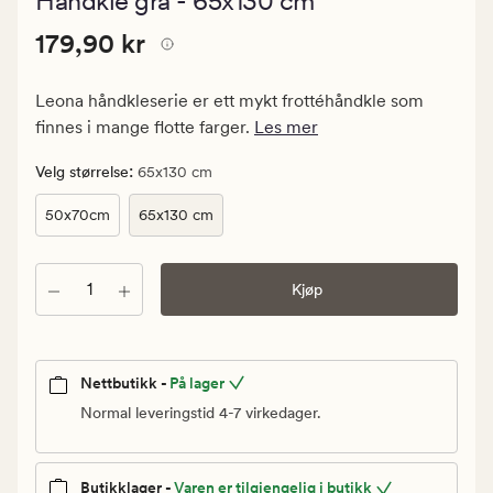
Håndkle grå - 65x130 cm
med
en
Pris
Pris
179,90 kr
gjennomsnitt
179,90 kr
vurdering
179,90
på
kr.
3.5
Leona håndkleserie er ett mykt frottéhåndkle som
Vanlig
finnes i mange flotte farger.
Les mer
pris
179,90
:
Velg størrelse
65x130 cm
kr
50x70cm
65x130 cm
Antall
Kjøp
Nettbutikk -
På lager
Normal leveringstid 4-7 virkedager.
Butikklager -
Varen er tilgjengelig i butikk