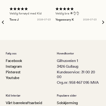
Veldig fornøyd med Kid
Veldig bra 🌟👌👌
Gre
Tove J
2026-07-23
Yogeswary K
2026-07-23
An
Følg oss
Hovedkontor
Facebook
Gilhusveien 1
Instagram
3426 Gullaug
Pinterest
Kundeservice: 31 00 20
00
Youtube
Org.nr: 958 467 095 MVA
Kid Interiør
Populære sider
Vårt bærekraftsarbeid
Solskjerming