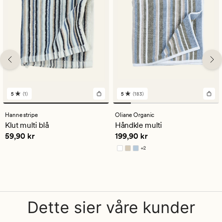
5
(1)
5
(183)
1
183
anmeldelser
anmeldelser
med
med
Hanne stripe
Oliane Organic
en
en
Klut multi blå
Håndkle multi
gjennomsnittlig
gjennomsnittlig
Pris
59,90 kr
Pris
199,90 kr
59,90 kr
199,90 kr
vurdering
vurdering
på
på
+
2
5
5
Tilgjengelig i flere farger
Dette sier våre kunder