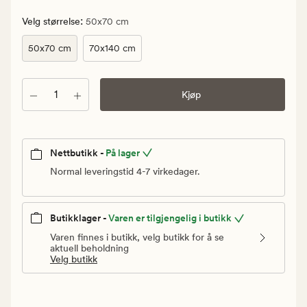
Vanlig
pris
:
Velg størrelse
50x70 cm
199,90
50x70 cm
70x140 cm
kr
Antall
Kjøp
Nettbutikk -
På lager
Normal leveringstid 4-7 virkedager.
Butikklager -
Varen er tilgjengelig i butikk
Varen finnes i butikk, velg butikk for å se
aktuell beholdning
Velg butikk