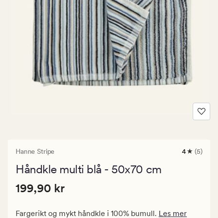
Hanne Stripe
4
(5)
5
anmeldels
Håndkle multi blå - 50x70 cm
med
en
Pris
Pris
199,90 kr
gjennomsni
199,90 kr
vurdering
199,90
på
kr.
4
Fargerikt og mykt håndkle i 100% bumull.
Les mer