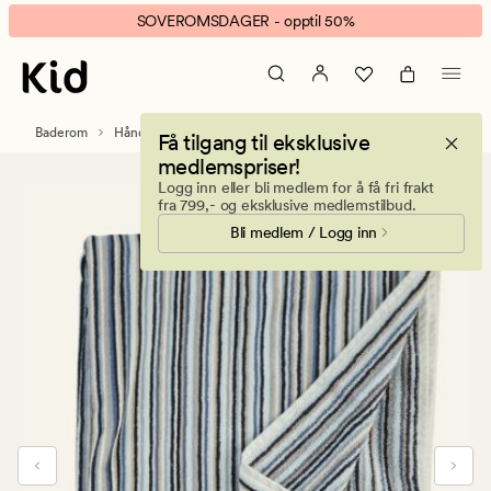
Hanne
Animert
SOVEROMSDAGER - opptil 50%
Stripe
banner.
håndkle
Klikk
multi
ESCAPE
blå
for
Baderom
Håndklær og kluter
Håndklær
Få tilgang til eksklusive
å
medlemspriser!
pause.
Logg inn eller bli medlem for å få fri frakt
fra 799,- og eksklusive medlemstilbud.
Bli medlem / Logg inn