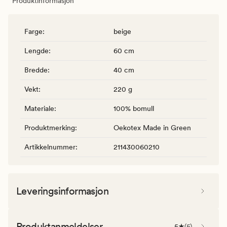
Produktinformasjon
Farge
:
beige
Lengde
:
60 cm
Bredde
:
40 cm
Vekt
:
220 g
Materiale
:
100% bomull
Produktmerking
:
Oekotex Made in Green
Artikkelnummer
:
211430060210
Leveringsinformasjon
Produktanmeldelser
5
(
5
)