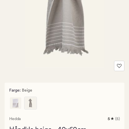
Farge
:
Beige
Hedda
5
(5)
5
anmeldels