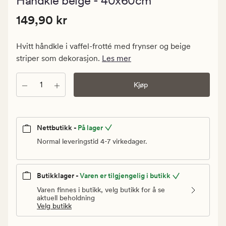
Håndkle beige - 40x60cm
med
en
Pris
Pris
149,90 kr
gjennomsni
149,90 kr
vurdering
149,90
på
kr.
5
Hvitt håndkle i vaffel-frotté med frynser og beige
Vanlig
striper som dekorasjon.
Les mer
pris
149,90
Antall
Kjøp
kr
Nettbutikk -
På lager
Normal leveringstid 4-7 virkedager.
Butikklager -
Varen er tilgjengelig i butikk
Varen finnes i butikk, velg butikk for å se
aktuell beholdning
Velg butikk