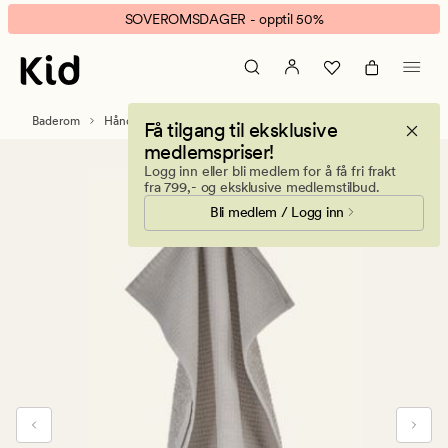
Hedda
Animert
SOVEROMSDAGER - opptil 50%
håndkle
banner.
beige
Klikk
ESCAPE
for
Baderom
Håndklær og kluter
Gjestehåndklær
Få tilgang til eksklusive
å
medlemspriser!
pause.
Logg inn eller bli medlem for å få fri frakt
fra 799,- og eksklusive medlemstilbud.
Bli medlem / Logg inn