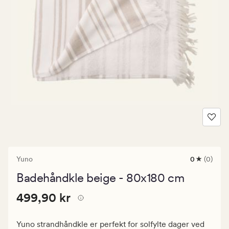
Yuno
0
(0)
0
anmeldels
Badehåndkle beige - 80x180 cm
med
en
Pris
Pris
499,90 kr
gjennomsni
499,90 kr
vurdering
499,90
på
kr.
0
Yuno strandhåndkle er perfekt for solfylte dager ved