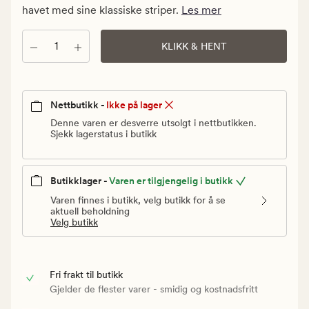
Vanlig
havet med sine klassiske striper.
Les mer
pris
499,90
Antall
KLIKK & HENT
kr
Nettbutikk -
Ikke på lager
Denne varen er desverre utsolgt i nettbutikken.
Sjekk lagerstatus i butikk
Butikklager -
Varen er tilgjengelig i butikk
Varen finnes i butikk, velg butikk for å se
aktuell beholdning
Velg butikk
Fri frakt til butikk
Gjelder de flester varer - smidig og kostnadsfritt