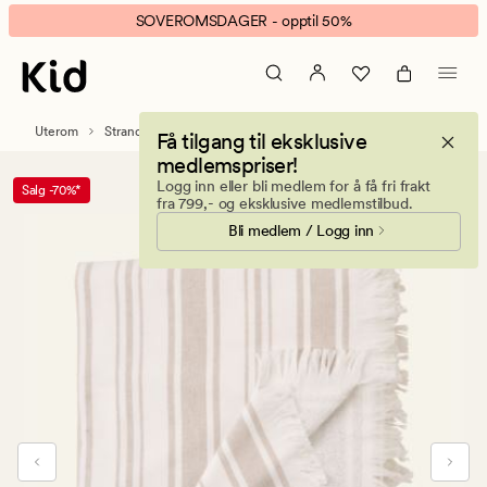
Yuno
Animert
SOVEROMSDAGER - opptil 50%
badehåndkle
banner.
beige
Klikk
ESCAPE
for
Uterom
Strandhåndklær
Få tilgang til eksklusive
å
medlemspriser!
pause.
Logg inn eller bli medlem for å få fri frakt
Salg -70%*
fra 799,- og eksklusive medlemstilbud.
Bli medlem / Logg inn