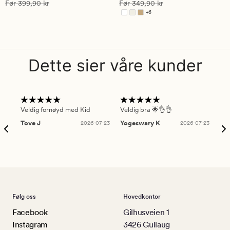
Vanlig pris
399,90 kr
Vanlig pris
349,90 kr
Før
399,90 kr
Før
349,90 kr
3.5
4.5
+
6
Tilgjengelig i flere farger
Dette sier våre kunder
Veldig fornøyd med Kid
Veldig bra 🌟👌👌
Gre
Tove J
2026-07-23
Yogeswary K
2026-07-23
An
Følg oss
Hovedkontor
Facebook
Gilhusveien 1
Instagram
3426 Gullaug