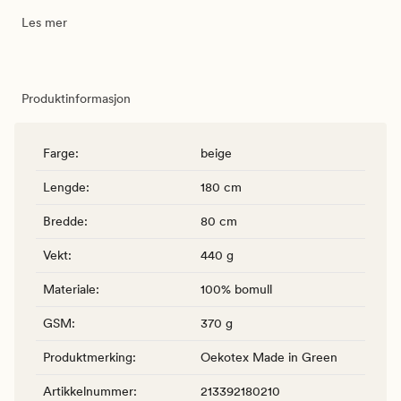
Les mer
Produktinformasjon
Farge
:
beige
Lengde
:
180 cm
Bredde
:
80 cm
Vekt
:
440 g
Materiale
:
100% bomull
GSM
:
370 g
Produktmerking
:
Oekotex Made in Green
Artikkelnummer
:
213392180210