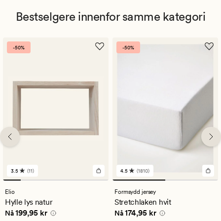
Bestselgere innenfor samme kategori
-50%
-50%
3.5
(11)
4.5
(1810)
11
1810
anmeldelser
anmeldelser
med
med
Elio
Formsydd jersey
en
en
Hylle lys natur
Stretchlaken hvit
gjennomsnittlig
gjennomsnittlig
Nåværende pris
199,95 kr
Nåværende pris
174,95 kr
199,95 kr
174,95 kr
vurdering
vurdering
Nå
Nå
på
på