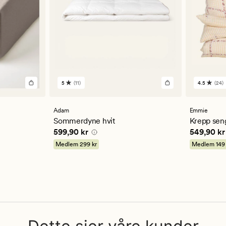
5
(11)
4.5
(24)
11
24
anmeldelser
anmelde
med
med
en
en
Adam
Emmie
gjennomsnittlig
gjennom
Sommerdyne hvit
Krepp seng
vurdering
vurderi
5 kr
Pris
599,90 kr
Pris
549,9
599,90 kr
549,90 kr
på
på
5
4.5
Medlem
299 kr
Medlem
149