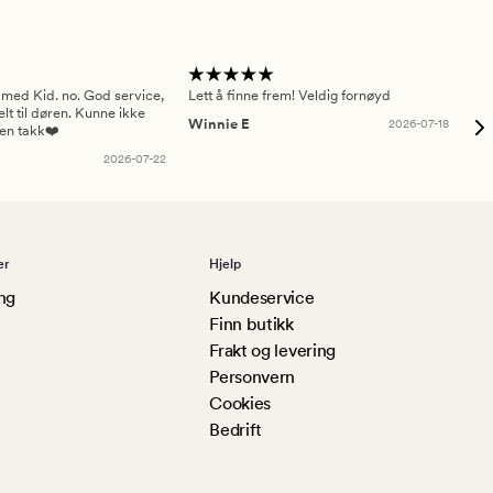
 med Kid. no. God service,
Lett å finne frem! Veldig fornøyd
Pas
elt til døren. Kunne ikke
Winnie E
2026-07-18
Ah
sen takk❤️
2026-07-22
er
Hjelp
ng
Kundeservice
Finn butikk
Frakt og levering
Personvern
Cookies
Bedrift