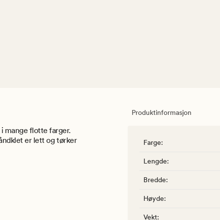
Produktinformasjon
i mange flotte farger.
åndklet er lett og tørker
Farge
:
Lengde
:
Bredde
:
Høyde
:
Vekt
: