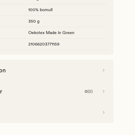
100% bomull
350 g
Oekotex Made in Green
21066203771159
on
r
0
(
0
)