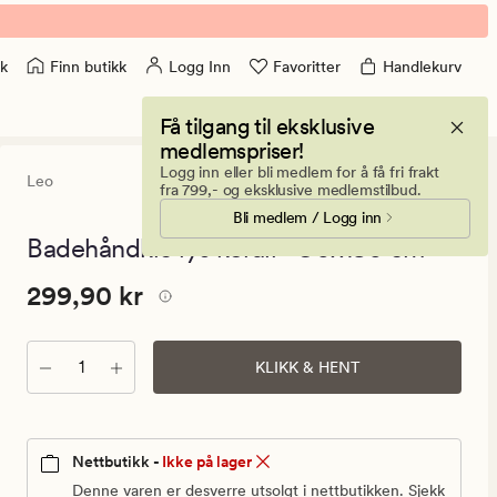
Finn butikk
Logg Inn
Favoritter
Handlekurv
k
Få tilgang til eksklusive
medlemspriser!
Logg inn eller bli medlem for å få fri frakt
Leo
0
(0)
0
fra 799,- og eksklusive medlemstilbud.
anmeldels
Bli medlem / Logg inn
med
en
Badehåndkle lys korall - 90x180 cm
gjennomsni
vurdering
Pris
Pris
299,90 kr
299,90 kr
på
0
299,90
kr.
Antall
Vanlig
KLIKK & HENT
pris
299,90
kr
Nettbutikk -
Ikke på lager
Denne varen er desverre utsolgt i nettbutikken. Sjekk