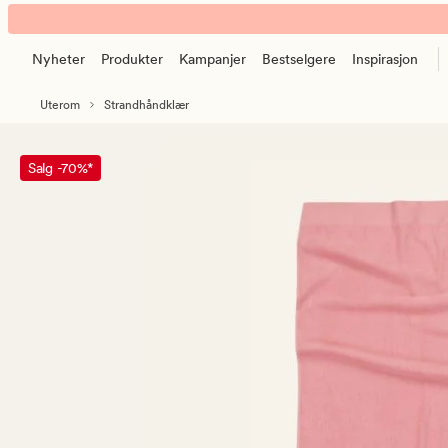
Leo
Animert
badehåndkle
banner.
lys
Nyheter
Produkter
Kampanjer
Bestselgere
Inspirasjon
Klikk
korall
ESCAPE
Uterom
Strandhåndklær
for
å
pause.
Salg -70%*