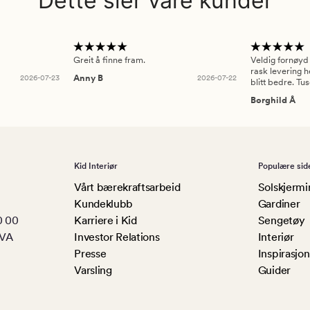
Dette sier våre kunder
Greit å finne fram.
Veldig fornøyd
rask levering h
2026-07-23
Anny B
2026-07-22
blitt bedre. Tu
Borghild Å
Kid Interiør
Populære sid
Vårt bærekraftsarbeid
Solskjermi
Kundeklubb
Gardiner
0 00
Karriere i Kid
Sengetøy
MVA
Investor Relations
Interiør
Presse
Inspirasjon
Varsling
Guider