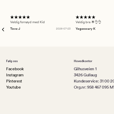
Veldig fornøyd med Kid
Veldig bra 🌟👌👌
Tove J
2026-07-23
Yogeswary K
Følg oss
Hovedkontor
Facebook
Gilhusveien 1
Instagram
3426 Gullaug
Pinterest
Kundeservice: 31 00 2
Youtube
Org.nr: 958 467 095 