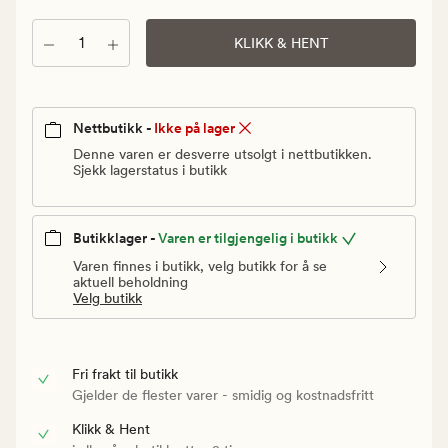
Vanlig
pris
Antall
KLIKK & HENT
179,90
kr
Nettbutikk -
Ikke på lager
Denne varen er desverre utsolgt i nettbutikken.
Sjekk lagerstatus i butikk
Butikklager -
Varen er tilgjengelig i butikk
Varen finnes i butikk, velg butikk for å se
aktuell beholdning
Velg butikk
Fri frakt til butikk
Gjelder de flester varer - smidig og kostnadsfritt
Klikk & Hent