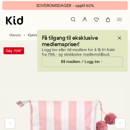
Felix
Animert
SOVEROMSDAGER - opptil 50%
badetøysbag
banner.
rosa
Klikk
ESCAPE
for
Uterom
Kjølebager
Få tilgang til eksklusive
å
medlemspriser!
pause.
Logg inn eller bli medlem for å få fri frakt
Salg -70%*
fra 799,- og eksklusive medlemstilbud.
Bli medlem / Logg inn