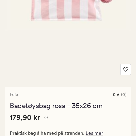
Felix
0
(0)
0
anmeldels
Badetøysbag rosa - 35x26 cm
med
en
Pris
Pris
179,90 kr
gjennomsni
179,90 kr
vurdering
179,90
på
kr.
0
Praktisk bag å ha med på stranden.
Les mer