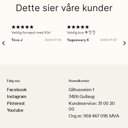
Dette sier våre kunder
Veldig fornøyd med Kid
Veldig bra 🌟👌👌
Gre
Tove J
2026-07-23
Yogeswary K
2026-07-23
An
Følg oss
Hovedkontor
Facebook
Gilhusveien 1
Instagram
3426 Gullaug
Pinterest
Kundeservice: 31 00 20
00
Youtube
Org.nr: 958 467 095 MVA