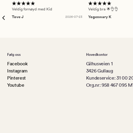
Veldig fornøyd med Kid
Veldig bra 🌟👌👌
Tove J
2026-07-23
Yogeswary K
Følg oss
Hovedkontor
Facebook
Gilhusveien 1
Instagram
3426 Gullaug
Pinterest
Kundeservice: 31 00 2
Youtube
Org.nr: 958 467 095 