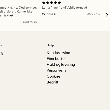
 med Kid. no. God service,
Lett å finne frem! Veldig fornøyd
Pas
elt til døren. Kunne ikke
Winnie E
2026-07-18
Ah
sen takk❤️
2026-07-22
er
Hjelp
ng
Kundeservice
Finn butikk
Frakt og levering
Personvern
Cookies
Bedrift