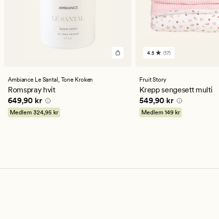
4.5
(17)
17
anmeldelser
med
en
Ambiance Le Santal,
Tone Kroken
Fruit Story
gjennomsnittlig
Romspray hvit
Krepp sengesett multi
vurdering
Pris
649,90 kr
Pris
549,90 kr
649,90 kr
549,90 kr
på
4.5
Medlem
324,95 kr
Medlem
149 kr