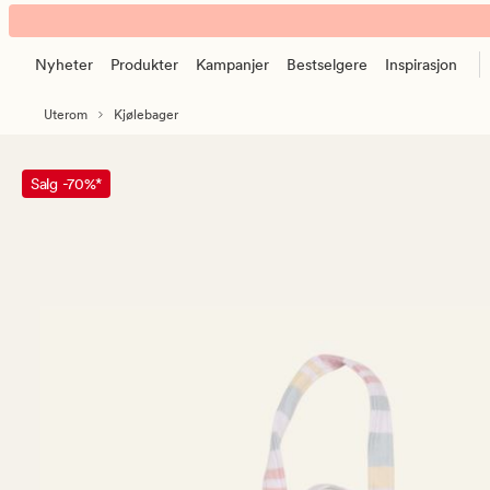
Aina
Animert
Hamam
banner.
Strandveske
Nyheter
Produkter
Kampanjer
Bestselgere
Inspirasjon
Klikk
multi
ESCAPE
rosa
Uterom
Kjølebager
for
å
pause.
Salg -70%*