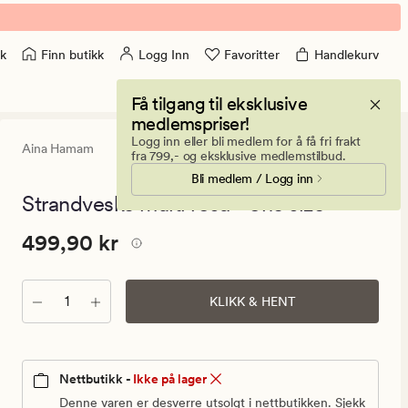
Finn butikk
Logg Inn
Favoritter
Handlekurv
k
Få tilgang til eksklusive
medlemspriser!
Logg inn eller bli medlem for å få fri frakt
Aina Hamam
0
(0)
0
fra 799,- og eksklusive medlemstilbud.
anmeldels
Bli medlem / Logg inn
med
en
Strandveske multi rosa - one size
gjennomsni
vurdering
Pris
Pris
499,90 kr
499,90 kr
på
0
499,90
kr.
Antall
Vanlig
KLIKK & HENT
pris
499,90
kr
Nettbutikk -
Ikke på lager
Denne varen er desverre utsolgt i nettbutikken. Sjekk