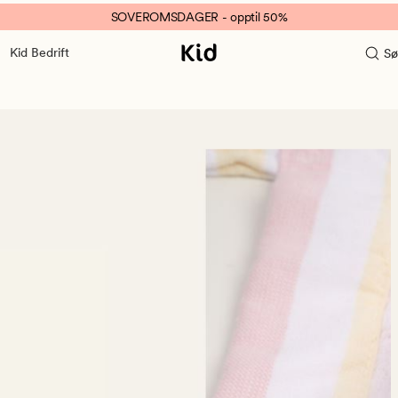
SOVEROMSDAGER - opptil 50%
Kid Bedrift
Sø