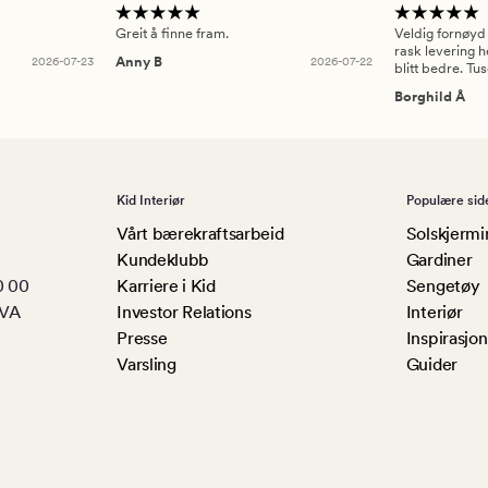
Greit å finne fram.
Veldig fornøyd
rask levering h
2026-07-23
Anny B
2026-07-22
blitt bedre. Tu
Borghild Å
Kid Interiør
Populære sid
Vårt bærekraftsarbeid
Solskjermi
Kundeklubb
Gardiner
0 00
Karriere i Kid
Sengetøy
MVA
Investor Relations
Interiør
Presse
Inspirasjon
Varsling
Guider