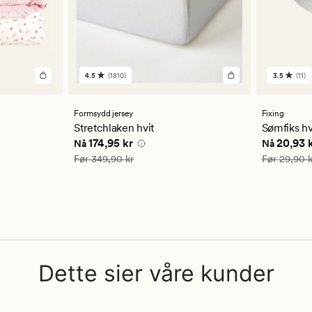
4.5
(1810)
3.5
(11)
1810
11
anmeldelser
anmelde
med
med
en
en
Formsydd jersey
Fixing
gjennomsnittlig
gjennom
Stretchlaken hvit
Sømfiks hv
vurdering
vurderi
Nåværende pris
174,95 kr
Nåværend
174,95 kr
20,93 
Nå
Nå
på
på
4.5
3.5
Vanlig pris
349,90 kr
Vanlig pris
Før
349,90 kr
Før
29,90 k
Dette sier våre kunder