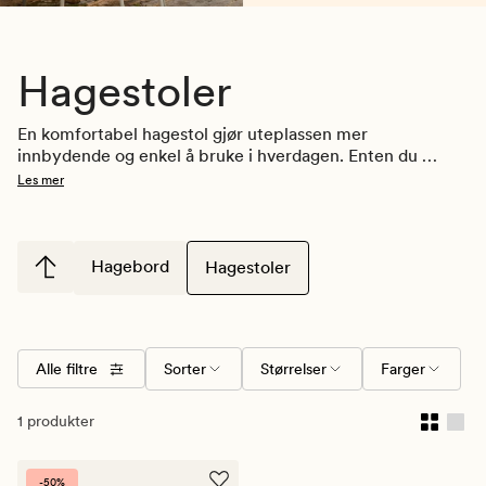
Hagestoler
En komfortabel hagestol gjør uteplassen mer 
innbydende og enkel å bruke i hverdagen. Enten du 
ønsker en stol til rolige kaffepauser i solen eller til lange 
Les mer
kvelder rundt bordet, finnes det hagestoler som passer 
ulike behov. Her finner du hagestoler i ulike stiler og 
materialer, tilpasset balkong, terrasse og hage.
Hagebord
Hagestoler
Alle filtre
Sorter
Størrelser
Farger
1 produkter
-50%