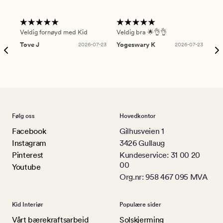
Veldig fornøyd med Kid
Veldig bra 🌟👌👌
Gre
Tove J
2026-07-23
Yogeswary K
2026-07-23
An
Følg oss
Hovedkontor
Facebook
Gilhusveien 1
Instagram
3426 Gullaug
Pinterest
Kundeservice: 31 00 20
00
Youtube
Org.nr: 958 467 095 MVA
Kid Interiør
Populære sider
Vårt bærekraftsarbeid
Solskjerming