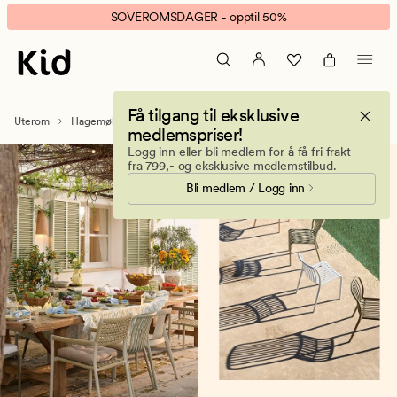
Hagestoler
Animert
SOVEROMSDAGER - opptil 50%
–
banner.
utestoler
Klikk
til
ESCAPE
uteplass,
for
Få tilgang til eksklusive
hage
å
Uterom
Hagemøbler
Hagestoler
medlemspriser!
og
pause.
Logg inn eller bli medlem for å få fri frakt
balkong
fra 799,- og eksklusive medlemstilbud.
Bli medlem / Logg inn