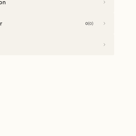
on
r
0
(
0
)