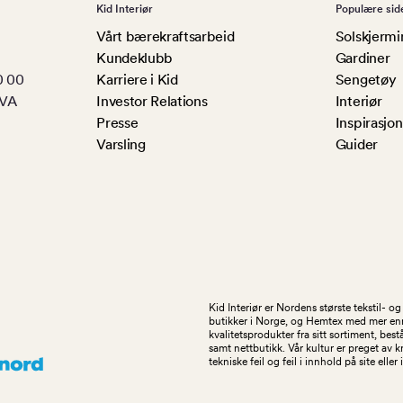
Kid Interiør
Populære sid
Vårt bærekraftsarbeid
Solskjermi
Kundeklubb
Gardiner
0 00
Karriere i Kid
Sengetøy
MVA
Investor Relations
Interiør
Presse
Inspirasjon
Varsling
Guider
Kid Interiør er Nordens største tekstil- 
butikker i Norge, og Hemtex med mer enn 1
kvalitetsprodukter fra sitt sortiment, be
samt nettbutikk. Vår kultur er preget av 
tekniske feil og feil i innhold på site eller