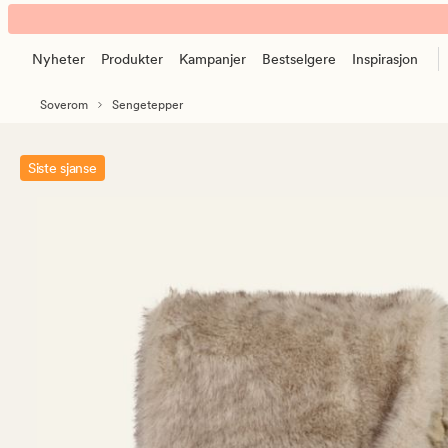
Northland
Animert
sengeteppe
banner.
natur
Nyheter
Produkter
Kampanjer
Bestselgere
Inspirasjon
Klikk
ESCAPE
Soverom
Sengetepper
for
å
pause.
Siste sjanse