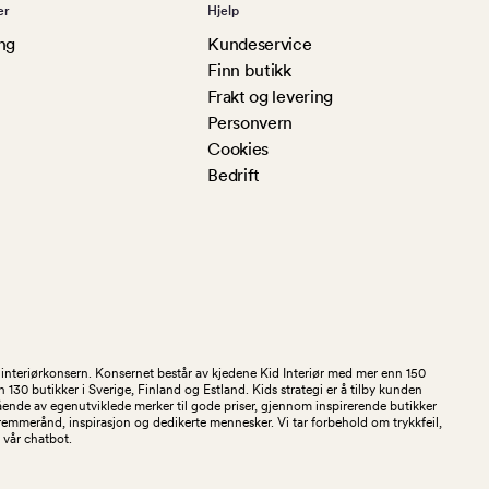
er
Hjelp
ng
Kundeservice
Finn butikk
Frakt og levering
Personvern
Cookies
Bedrift
og interiørkonsern. Konsernet består av kjedene Kid Interiør med mer enn 150
30 butikker i Sverige, Finland og Estland. Kids strategi er å tilby kunden
stående av egenutviklede merker til gode priser, gjennom inspirerende butikker
kremmerånd, inspirasjon og dedikerte mennesker. Vi tar forbehold om trykkfeil,
 i vår chatbot.