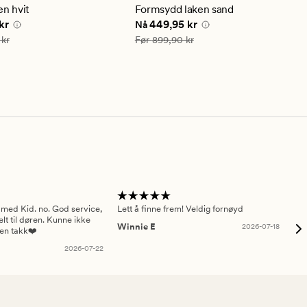
snittlig
gjennomsnittlig
en hvit
Formsydd laken sand
ng
vurdering
e pris
174,95 kr
Nåværende pris
449,95 kr
kr
449,95 kr
Nå
på
5
349,90 kr
Vanlig pris
899,90 kr
 kr
Før
899,90 kr
 med Kid. no. God service,
Lett å finne frem! Veldig fornøyd
Pas
elt til døren. Kunne ikke
Winnie E
2026-07-18
Ah
sen takk❤️
2026-07-22