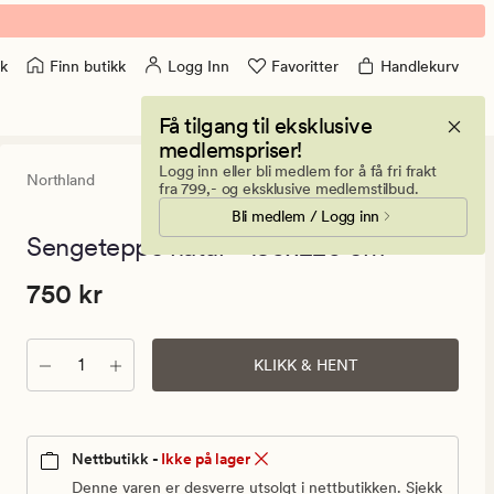
Finn butikk
Logg Inn
Favoritter
Handlekurv
k
Få tilgang til eksklusive
medlemspriser!
Logg inn eller bli medlem for å få fri frakt
Northland
0
(0)
0
fra 799,- og eksklusive medlemstilbud.
anmeldels
Bli medlem / Logg inn
med
en
Sengeteppe natur - 150x220 cm
gjennomsni
vurdering
Pris
Pris
750 kr
750 kr
på
0
750
kr.
Antall
Vanlig
KLIKK & HENT
pris
750
kr
Nettbutikk -
Ikke på lager
Denne varen er desverre utsolgt i nettbutikken. Sjekk