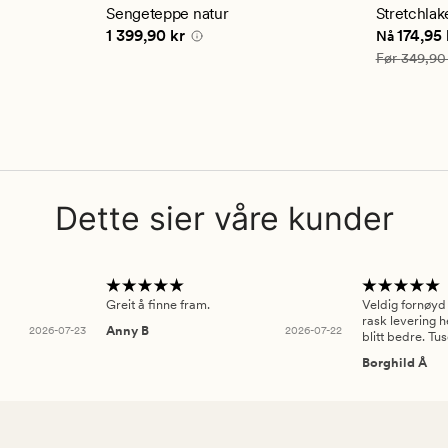
gjennom
Sengeteppe natur
Stretchlak
vurderi
5 kr
Pris
1 399,90 kr
Nåværend
1 399,90 kr
174,95 
Nå
på
4.5
Vanlig pris
Før
349,90
Dette sier våre kunder
Greit å finne fram.
Veldig fornøyd
rask levering h
2026-07-23
Anny B
2026-07-22
blitt bedre. Tu
Borghild Å