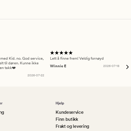
 med Kid. no. God service,
Lett å finne frem! Veldig fornøyd
Pas
elt til døren. Kunne ikke
Winnie E
2026-07-18
Ah
sen takk❤️
2026-07-22
er
Hjelp
ng
Kundeservice
Finn butikk
Frakt og levering