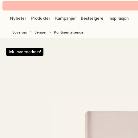
Premium
Animert
kontinentalseng
banner.
natur
Nyheter
Produkter
Kampanjer
Bestselgere
Inspirasjon
Klikk
ESCAPE
Soverom
Senger
Kontinentalsenger
for
å
pause.
Ink. overmadrass!