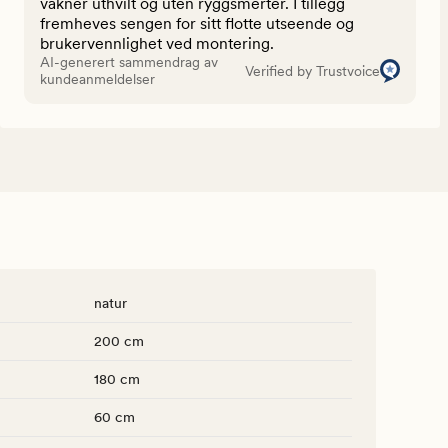
våkner uthvilt og uten ryggsmerter. I tillegg
fremheves sengen for sitt flotte utseende og
brukervennlighet ved montering.
AI-generert sammendrag av
Verified by Trustvoice
kundeanmeldelser
natur
200 cm
180 cm
60 cm