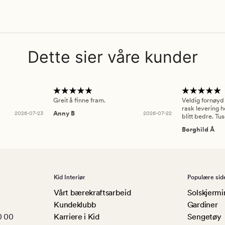
Dette sier våre kunder
Greit å finne fram.
Veldig fornøyd
rask levering h
2026-07-23
Anny B
2026-07-22
blitt bedre. Tu
Borghild Å
Kid Interiør
Populære sid
Vårt bærekraftsarbeid
Solskjermi
Kundeklubb
Gardiner
0 00
Karriere i Kid
Sengetøy