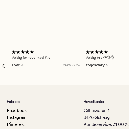
Veldig fornøyd med Kid
Veldig bra 🌟👌👌
Tove J
2026-07-23
Yogeswary K
Følg oss
Hovedkontor
Facebook
Gilhusveien 1
Instagram
3426 Gullaug
Pinterest
Kundeservice: 31 00 2