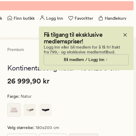
Finn butikk
Logg Inn
Favoritter
Handlekurv
k
Få tilgang til eksklusive
medlemspriser!
Logg inn eller bli medlem for å få fri frakt
Premium
5
(18)
18
fra 799,- og eksklusive medlemstilbud.
anmeldelse
Bli medlem / Logg inn
med
en
Kontinentalseng natur - 180x200 cm
gjennomsni
vurdering
Pris
Pris
26 999,90 kr
26 999,90 kr
på
5
26
999,90
Farge
:
Natur
kr.
Vanlig
pris
26
:
Velg størrelse
180x200 cm
999,90