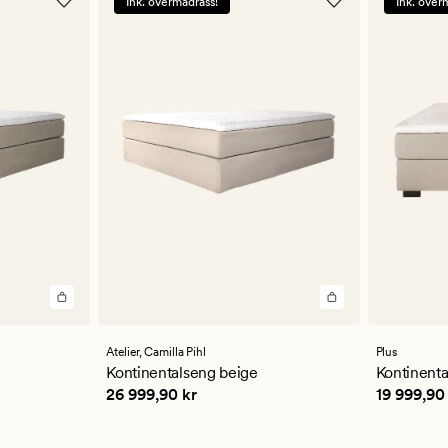
Ink. overmadrass!
Ink. over
Atelier,
Camilla Pihl
Plus
Kontinentalseng beige
Kontinent
Pris
26 999,90 kr
Pris
19 99
26 999,90 kr
19 999,90