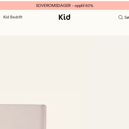
SOVEROMSDAGER - opptil 50%
Kid Bedrift
Sø