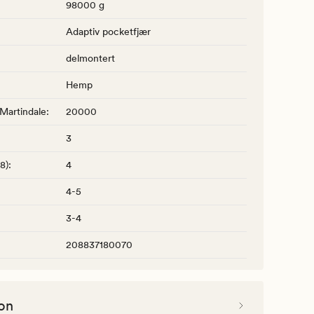
98000 g
Adaptiv pocketfjær
delmontert
Hemp
 Martindale
:
20000
3
-8)
:
4
4-5
3-4
208837180070
on