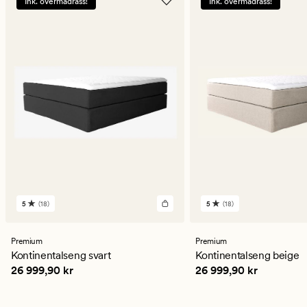
Ink. overmadrass!
Ink. overmadrass!
5
(18)
5
(18)
18
18
anmeldelser
anmeldelser
med
med
en
en
Premium
Premium
gjennomsnittlig
gjennomsnittlig
Kontinentalseng svart
Kontinentalseng beige
vurdering
vurdering
Pris
26 999,90 kr
Pris
26 999,90 kr
26 999,90 kr
26 999,90 kr
på
på
5
5