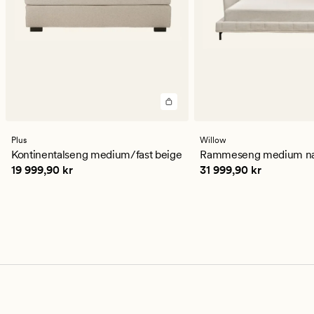
Plus
Willow
Kontinentalseng medium/fast beige
Rammeseng medium na
Pris
19 999,90 kr
Pris
31 999,90 kr
19 999,90 kr
31 999,90 kr