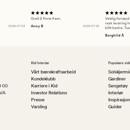
Greit å finne fram.
Veldig fornøyd
rask levering h
2026-07-23
Anny B
2026-07-22
blitt bedre. Tu
Borghild Å
Kid Interiør
Populære sid
Vårt bærekraftsarbeid
Solskjermi
Kundeklubb
Gardiner
0 00
Karriere i Kid
Sengetøy
MVA
Investor Relations
Interiør
Presse
Inspirasjon
Varsling
Guider