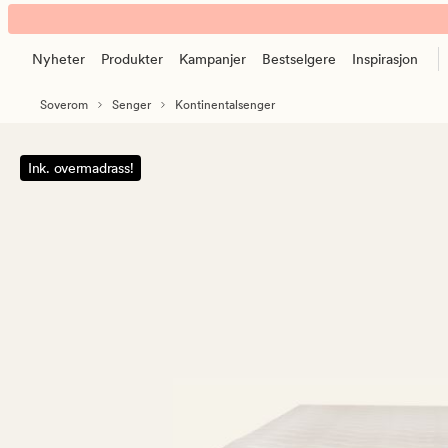
Plus
Animert
kontinentalseng
banner.
medium
Nyheter
Produkter
Kampanjer
Bestselgere
Inspirasjon
Klikk
beige
ESCAPE
Soverom
Senger
Kontinentalsenger
for
å
pause.
Ink. overmadrass!