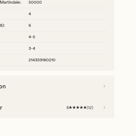
 Martindale
:
50000
4
-8)
:
6
4-5
3-4
214359180210
on
r
5
(
12
)