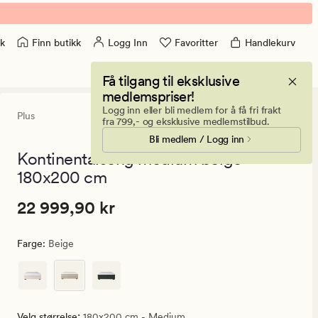
Finn butikk
Logg Inn
Favoritter
Handlekurv
k
Få tilgang til eksklusive
medlemspriser!
Logg inn eller bli medlem for å få fri frakt
Plus
5
(12)
12
fra 799,- og eksklusive medlemstilbud.
anmeldelse
Bli medlem / Logg inn
med
en
Kontinentalseng medium beige -
gjennomsni
180x200 cm
vurdering
på
5
Pris
Pris
22 999,90 kr
22 999,90 kr
22
999,90
Farge
:
Beige
kr.
Vanlig
pris
22
:
Velg størrelse
180x200 cm - Medium