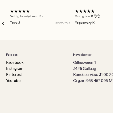
Veldig fornøyd med Kid
Veldig bra 🌟👌👌
Tove J
2026-07-23
Yogeswary K
Følg oss
Hovedkontor
Facebook
Gilhusveien 1
Instagram
3426 Gullaug
Pinterest
Kundeservice: 31 00 2
Youtube
Org.nr: 958 467 095 