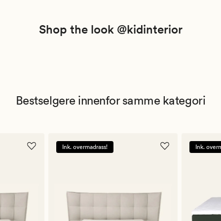
Shop the look @kidinterior
Bestselgere innenfor samme kategori
Ink. overmadrass!
Ink. over