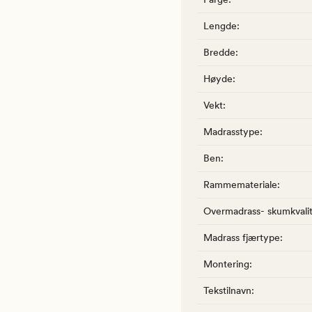
Lengde
:
Bredde
:
Høyde
:
Vekt
:
Madrasstype
:
Ben
:
Rammemateriale
:
Overmadrass- skumkvali
Madrass fjærtype
:
Montering
:
Tekstilnavn
: