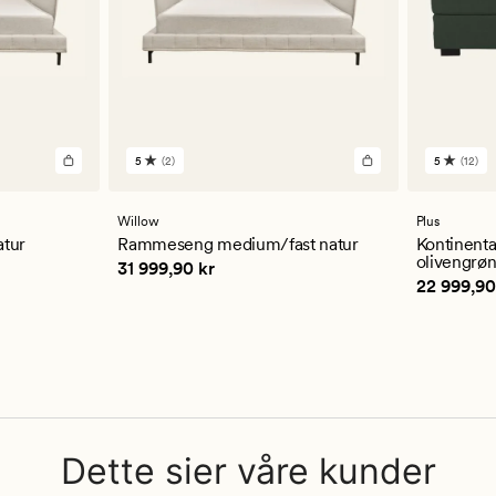
5
(2)
5
(12)
2
12
anmeldelser
anmelde
med
med
en
en
Willow
Plus
gjennomsnittlig
gjennom
tur
Rammeseng medium/fast natur
Kontinent
vurdering
vurderi
olivengrø
Pris
31 999,90 kr
31 999,90 kr
på
på
Pris
22 99
22 999,90
5
5
Dette sier våre kunder