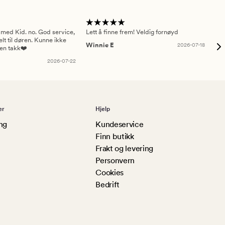
 med Kid. no. God service,
Lett å finne frem! Veldig fornøyd
Pas
elt til døren. Kunne ikke
Winnie E
2026-07-18
Ah
sen takk❤️
2026-07-22
er
Hjelp
ng
Kundeservice
Finn butikk
Frakt og levering
Personvern
Cookies
Bedrift