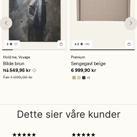
5
(7)
4.5
(14)
7
14
anmeldelser
anmeldelser
med
med
Hold me,
Voyage
Premium
en
en
Bilde brun
Sengegavl beige
gjennomsnittlig
gjennomsnittlig
Nåværende pris
549,95 kr
Pris
6 999,90 kr
549,95 kr
6 999,90 kr
vurdering
vurdering
Nå
på
på
Vanlig pris
1 099,90 kr
Før
1 099,90 kr
+
2
5
4.5
Tilgjengelig i flere farger
Dette sier våre kunder