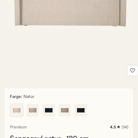
Farge
:
Natur
Premium
4.5
(14)
14
anmeldelser