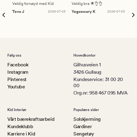
Veldig fornøyd med Kid
Veldig bra 🌟👌👌
Gre
Tove J
2026-07-23
Yogeswary K
2026-07-23
An
Følg oss
Hovedkontor
Facebook
Gilhusveien 1
Instagram
3426 Gullaug
Pinterest
Kundeservice: 31 00 20
00
Youtube
Org.nr: 958 467 095 MVA
Kid Interiør
Populære sider
Vårt bærekraftsarbeid
Solskjerming
Kundeklubb
Gardiner
Karriere i Kid
Sengetøy