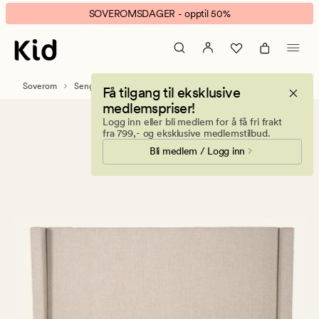
Premium
Animert
SOVEROMSDAGER - opptil 50%
sengegavl
banner.
natur
Klikk
ESCAPE
for
Soverom
Sengegavler og sengebenker
Få tilgang til eksklusive
å
medlemspriser!
pause.
Logg inn eller bli medlem for å få fri frakt
fra 799,- og eksklusive medlemstilbud.
Bli medlem / Logg inn