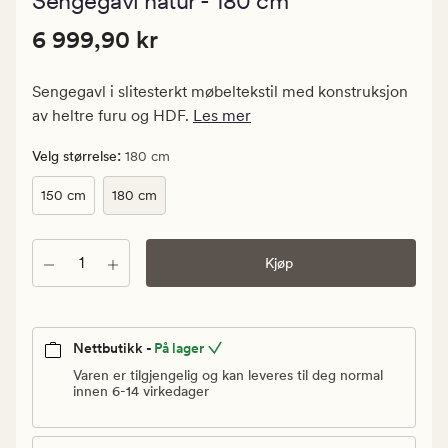
Sengegavl natur - 180 cm
med
en
Pris
Pris
6 999,90 kr
gjennomsnitt
6 999,90 kr
vurdering
6
på
999,90
4.5
Sengegavl i slitesterkt møbeltekstil med konstruksjon
kr.
av heltre furu og HDF.
Les mer
Vanlig
pris
:
Velg størrelse
180 cm
6
150 cm
180 cm
999,90
kr
Antall
Kjøp
Nettbutikk -
På lager
Varen er tilgjengelig og kan leveres til deg normal
innen 6-14 virkedager