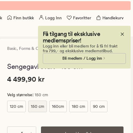
Finn butikk
Logg Inn
Favoritter
Handlekurv
k
Få tilgang til eksklusive
medlemspriser!
Logg inn eller bli medlem for å få fri frakt
Basic,
Forms & Objects
4
(29)
29
fra 799,- og eksklusive medlemstilbud.
anmeldelse
Bli medlem / Logg inn
med
en
Sengegavl svart - 150 cm
gjennomsnit
vurdering
Pris
Pris
4 499,90 kr
4 499,90 kr
på
4
4
499,90
:
Velg størrelse
150 cm
kr.
Vanlig
120 cm
150 cm
160cm
180 cm
90 cm
pris
4
499,90