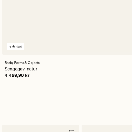
4
(29)
29
anmeldelser
med
en
Basic,
Forms & Objects
gjennomsnittlig
Sengegavl natur
vurdering
Pris
4 499,90 kr
4 499,90 kr
på
4