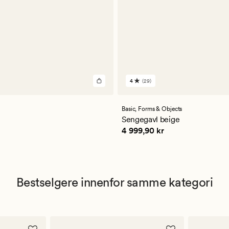
4
(29)
29
anmeldelser
med
en
Basic,
Forms & Objects
gjennomsnittlig
Sengegavl beige
vurdering
Pris
4 999,90 kr
4 999,90 kr
på
4
Bestselgere innenfor samme kategori