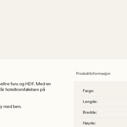
Produktinformasjon
 heltre furu og HDF. Med en
får hotellromfølelsen på
Farge
:
Lengde
:
øy med ben.
Bredde
:
Høyde
: