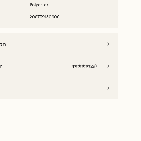
Polyester
208739150900
on
r
4
(
29
)