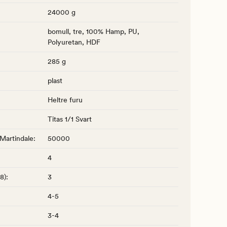
24000 g
bomull, tre, 100% Hamp, PU,
Polyuretan, HDF
285 g
plast
Heltre furu
Titas 1/1 Svart
 Martindale
:
50000
4
-8)
:
3
4-5
3-4