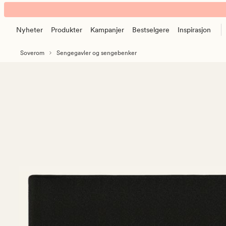
sengegavl
Animert
svart
banner.
Nyheter
Produkter
Kampanjer
Bestselgere
Inspirasjon
Klikk
ESCAPE
Soverom
Sengegavler og sengebenker
for
å
pause.