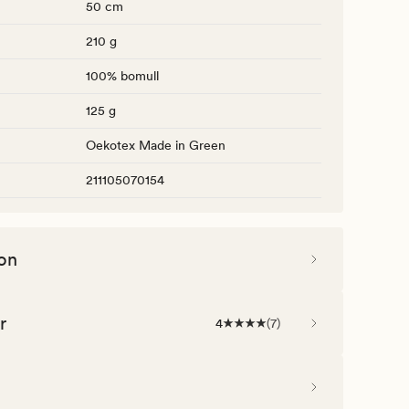
50 cm
210 g
100% bomull
125 g
Oekotex Made in Green
211105070154
on
r
4
(
7
)