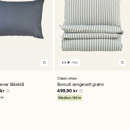
4.5
(148)
148
lser
anmeldelser
med
en
Classic stripe
snittlig
gjennomsnittlig
evar tåkeblå
Bomull sengesett grønn
ng
vurdering
e pris
124,95 kr
Pris
499,90 kr
kr
499,90 kr
på
4.5
249,90 kr
 kr
Medlem
199 kr