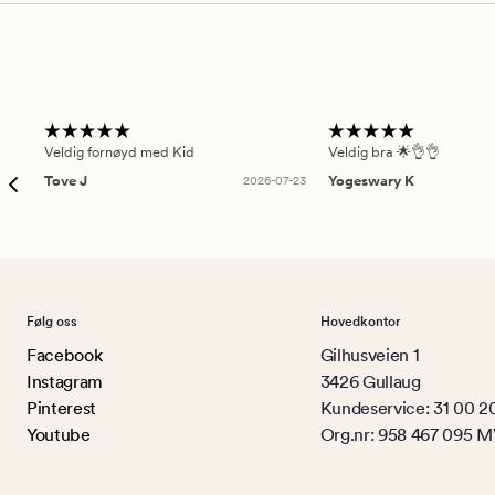
Veldig fornøyd med Kid
Veldig bra 🌟👌👌
Tove J
2026-07-23
Yogeswary K
Følg oss
Hovedkontor
Facebook
Gilhusveien 1
Instagram
3426 Gullaug
Pinterest
Kundeservice: 31 00 2
Youtube
Org.nr: 958 467 095 