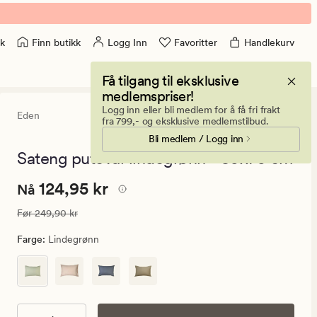
Finn butikk
Logg Inn
Favoritter
Handlekurv
k
Få tilgang til eksklusive
medlemspriser!
Logg inn eller bli medlem for å få fri frakt
Eden
4
(7)
7
fra 799,- og eksklusive medlemstilbud.
anmeldels
Bli medlem / Logg inn
med
en
Sateng putevar lindegrønn - 50x70 cm
gjennomsn
vurdering
Nåværende
Nåværende pris
124,95 kr
124,95 kr
på
Nå
4
pris
Vanlig pris
249,90 kr
Før
249,90 kr
124,95
kr.
Farge
:
Lindegrønn
Vanlig
pris
249,90
kr