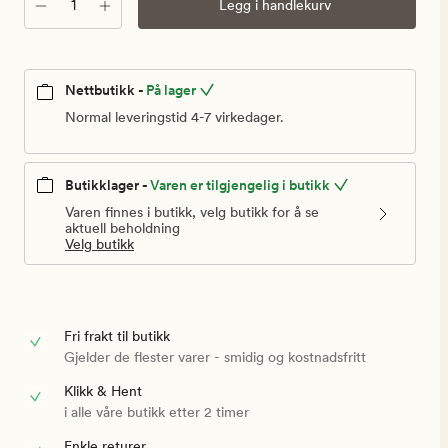
Antall
Legg i handlekurv
Nettbutikk -
På lager
Normal leveringstid 4-7 virkedager.
Butikklager -
Varen er tilgjengelig i butikk
Varen finnes i butikk, velg butikk for å se
aktuell beholdning
Velg butikk
Fri frakt til butikk
Gjelder de flester varer - smidig og kostnadsfritt
Klikk & Hent
i alle våre butikk etter 2 timer
Enkle returer