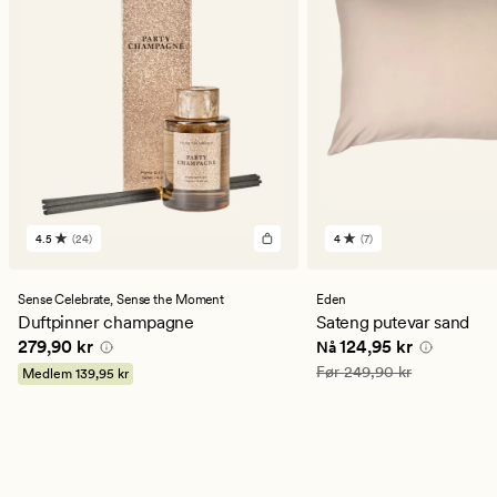
4.5
(24)
4
(7)
24
7
anmeldelser
anmeldelser
med
med
en
en
Sense Celebrate,
Sense the Moment
Eden
gjennomsnittlig
gjennomsnittlig
Duftpinner champagne
Sateng putevar sand
vurdering
vurdering
Pris
279,90 kr
Nåværende pris
124,9
279,90 kr
124,95 kr
Nå
på
på
4.5
4
Vanlig pris
249,90 kr
Før
249,90 kr
Medlem
139,95 kr