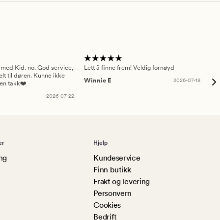
 med Kid. no. God service,
Lett å finne frem! Veldig fornøyd
Pas
elt til døren. Kunne ikke
Winnie E
2026-07-18
Ah
sen takk❤️
2026-07-22
er
Hjelp
ng
Kundeservice
Finn butikk
Frakt og levering
Personvern
Cookies
Bedrift