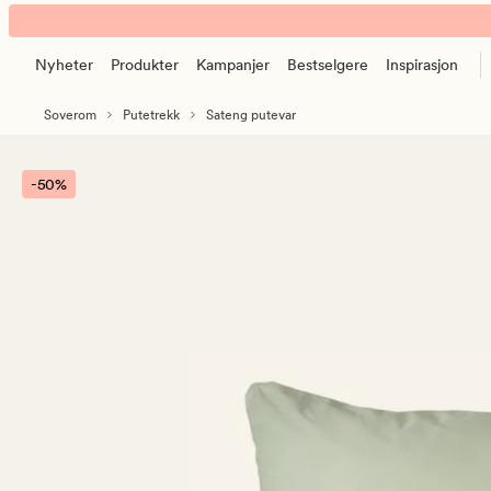
Eden
Animert
sateng
banner.
putevar
Nyheter
Produkter
Kampanjer
Bestselgere
Inspirasjon
Klikk
lindegrønn
ESCAPE
Soverom
Putetrekk
Sateng putevar
for
å
pause.
-50%