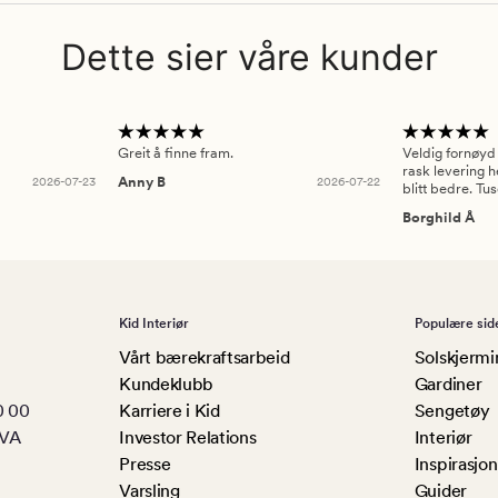
Dette sier våre kunder
Greit å finne fram.
Veldig fornøyd
rask levering h
2026-07-23
Anny B
2026-07-22
blitt bedre. Tu
Borghild Å
Kid Interiør
Populære sid
Vårt bærekraftsarbeid
Solskjermi
Kundeklubb
Gardiner
0 00
Karriere i Kid
Sengetøy
MVA
Investor Relations
Interiør
Presse
Inspirasjon
Varsling
Guider