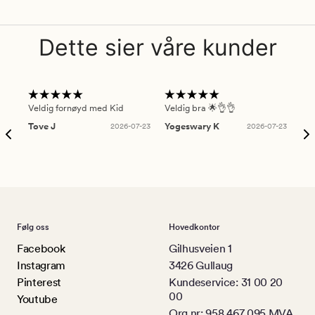
Dette sier våre kunder
Veldig fornøyd med Kid
Veldig bra 🌟👌👌
Gre
Tove J
2026-07-23
Yogeswary K
2026-07-23
An
Følg oss
Hovedkontor
Facebook
Gilhusveien 1
Instagram
3426 Gullaug
Pinterest
Kundeservice: 31 00 20
00
Youtube
Org.nr: 958 467 095 MVA