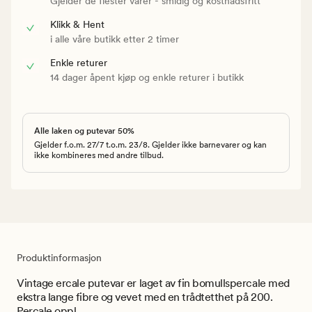
Gjelder de flester varer - smidig og kostnadsfritt
Klikk & Hent
i alle våre butikk etter 2 timer
Enkle returer
14 dager åpent kjøp og enkle returer i butikk
Alle laken og putevar 50%
Gjelder f.o.m. 27/7 t.o.m. 23/8. Gjelder ikke barnevarer og kan
ikke kombineres med andre tilbud.
Produktinformasjon
Vintage ercale putevar er laget av fin bomullspercale med
ekstra lange fibre og vevet med en trådtetthet på 200.
Percale oppl...