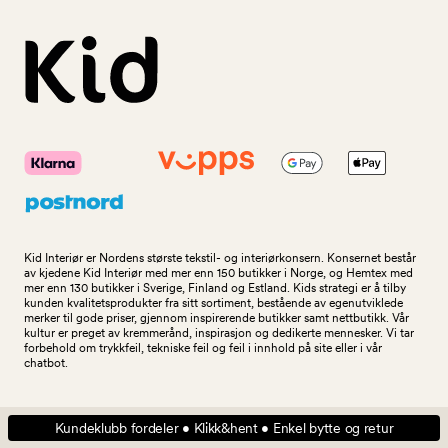
Kid Interiør er Nordens største tekstil- og interiørkonsern. Konsernet består
av kjedene Kid Interiør med mer enn 150 butikker i Norge, og Hemtex med
mer enn 130 butikker i Sverige, Finland og Estland. Kids strategi er å tilby
kunden kvalitetsprodukter fra sitt sortiment, bestående av egenutviklede
merker til gode priser, gjennom inspirerende butikker samt nettbutikk. Vår
kultur er preget av kremmerånd, inspirasjon og dedikerte mennesker. Vi tar
forbehold om trykkfeil, tekniske feil og feil i innhold på site eller i vår
chatbot.
Kundeklubb fordeler • Klikk&hent • Enkel bytte og retur