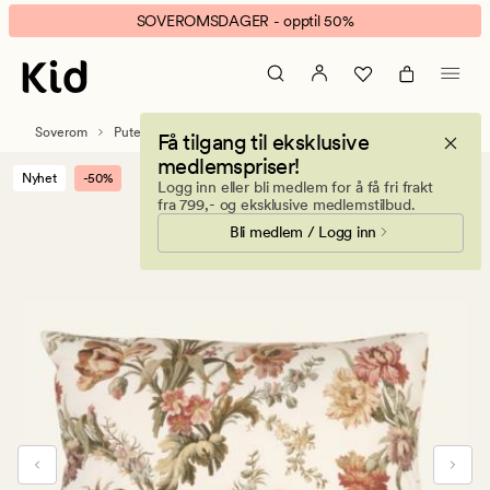
Vintage
Animert
SOVEROMSDAGER - opptil 50%
Classic
banner.
percale
Klikk
putevar
ESCAPE
multi
for
Soverom
Putetrekk
Percale putevar
Få tilgang til eksklusive
å
medlemspriser!
pause.
Nyhet
-50%
Logg inn eller bli medlem for å få fri frakt
fra 799,- og eksklusive medlemstilbud.
Bli medlem / Logg inn