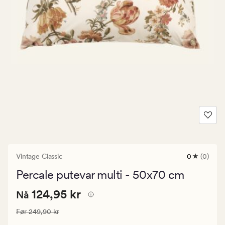
Vintage Classic
0
(0)
0
anmeldels
Percale putevar multi - 50x70 cm
med
en
Nåværende
Nåværende pris
124,95 kr
gjennomsni
124,95 kr
Nå
vurdering
pris
på
Vanlig pris
249,90 kr
Før
249,90 kr
124,95
0