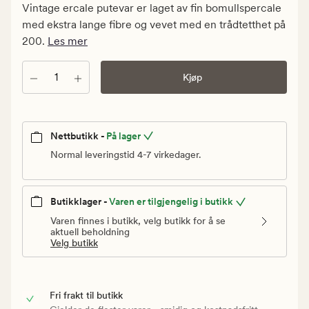
kr.
Vintage ercale putevar er laget av fin bomullspercale
Vanlig
med ekstra lange fibre og vevet med en trådtetthet på
pris
200.
Les mer
249,90
kr
Antall
Kjøp
Nettbutikk -
På lager
Normal leveringstid 4-7 virkedager.
Butikklager -
Varen er tilgjengelig i butikk
Varen finnes i butikk, velg butikk for å se
aktuell beholdning
Velg butikk
Fri frakt til butikk