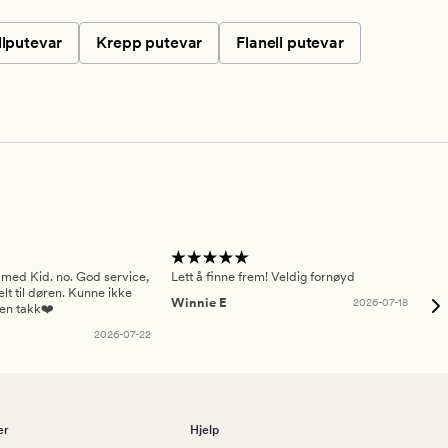
lputevar
Krepp putevar
Flanell putevar
 med Kid. no. God service,
Lett å finne frem! Veldig fornøyd
Pas
elt til døren. Kunne ikke
Winnie E
2026-07-18
Ah
sen takk❤️
2026-07-22
er
Hjelp