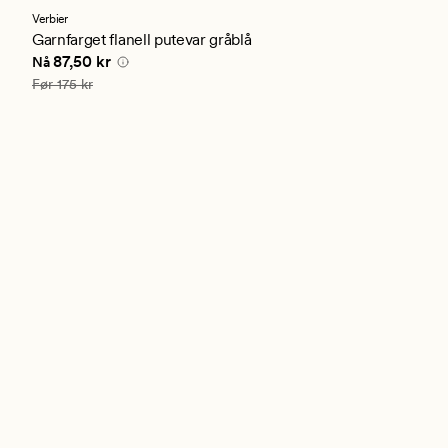
med
en
Verbier
gjennomsnittlig
Garnfarget flanell putevar gråblå
vurdering
Nåværende pris
87,50 kr
87,50 kr
Nå
på
5
Vanlig pris
175 kr
Før
175 kr