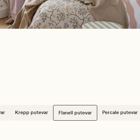
ar
Krepp putevar
Percale putevar
Flanell putevar