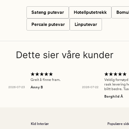
Sateng putevar
Hotellputetrekk
Bomul
Percale putevar
Linputevar
Dette sier våre kunder
Greit å finne fram.
Veldig fornøyd
rask levering h
2026-07-23
Anny B
2026-07-22
blitt bedre. Tu
Borghild Å
Kid Interiør
Populære sid