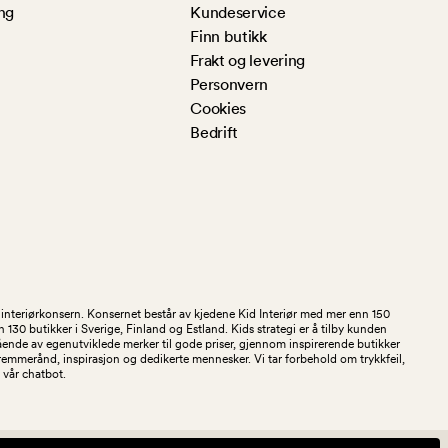
ng
Kundeservice
Finn butikk
Frakt og levering
Personvern
Cookies
Bedrift
og interiørkonsern. Konsernet består av kjedene Kid Interiør med mer enn 150
30 butikker i Sverige, Finland og Estland. Kids strategi er å tilby kunden
stående av egenutviklede merker til gode priser, gjennom inspirerende butikker
kremmerånd, inspirasjon og dedikerte mennesker. Vi tar forbehold om trykkfeil,
 i vår chatbot.