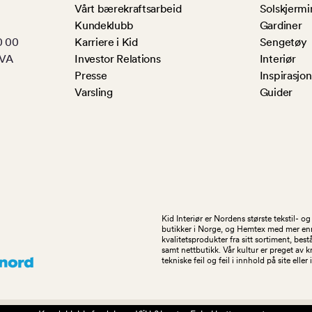
Vårt bærekraftsarbeid
Solskjermi
Kundeklubb
Gardiner
0 00
Karriere i Kid
Sengetøy
MVA
Investor Relations
Interiør
Presse
Inspirasjon
Varsling
Guider
Kid Interiør er Nordens største tekstil- 
butikker i Norge, og Hemtex med mer enn 1
kvalitetsprodukter fra sitt sortiment, be
samt nettbutikk. Vår kultur er preget av 
tekniske feil og feil i innhold på site eller