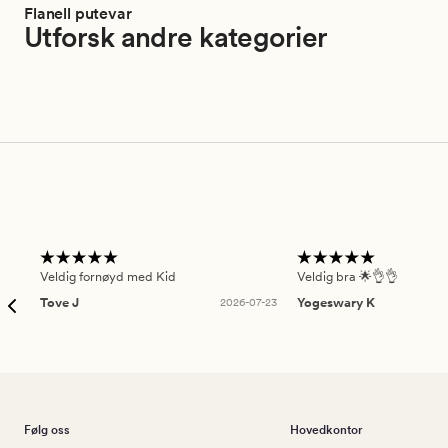
Flanell putevar
Utforsk andre kategorier
Veldig fornøyd med Kid
Veldig bra 🌟👌👌
Tove J
2026-07-23
Yogeswary K
Følg oss
Hovedkontor