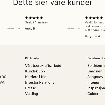
Dette sier våre kunder
Greit å finne fram.
Veldig fornøyd
rask levering h
2026-07-23
Anny B
2026-07-22
blitt bedre. Tu
Borghild Å
Kid Interiør
Populære sid
Vårt bærekraftsarbeid
Solskjermi
Kundeklubb
Gardiner
0 00
Karriere i Kid
Sengetøy
MVA
Investor Relations
Interiør
Presse
Inspirasjon
Varsling
Guider