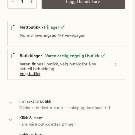
Antall
Legg i handlekurv
Nettbutikk -
På lager
Normal leveringstid 4-7 virkedager.
Butikklager -
Varen er tilgjengelig i butikk
Varen finnes i butikk, velg butikk for å se
aktuell beholdning
Velg butikk
Fri frakt til butikk
Gjelder de flester varer - smidig og kostnadsfritt
Klikk & Hent
i alle våre butikk etter 2 timer
Enkle returer