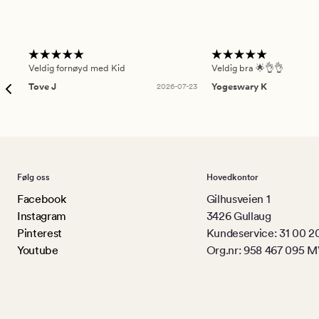
Veldig fornøyd med Kid
Veldig bra 🌟👌👌
Tove J
2026-07-23
Yogeswary K
Følg oss
Hovedkontor
Facebook
Gilhusveien 1
Instagram
3426 Gullaug
Pinterest
Kundeservice: 31 00 2
Youtube
Org.nr: 958 467 095 