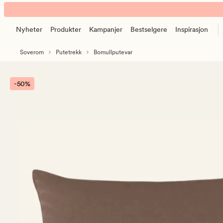
Carol
Animert
bomull
banner.
putevar
Nyheter
Produkter
Kampanjer
Bestselgere
Inspirasjon
Klikk
blå
ESCAPE
Soverom
Putetrekk
Bomullputevar
for
å
pause.
-50%