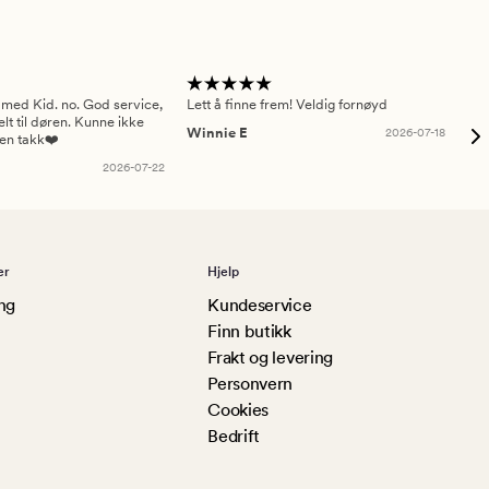
 med Kid. no. God service,
Lett å finne frem! Veldig fornøyd
Pas
elt til døren. Kunne ikke
Winnie E
2026-07-18
Ah
sen takk❤️
2026-07-22
er
Hjelp
ng
Kundeservice
Finn butikk
Frakt og levering
Personvern
Cookies
Bedrift