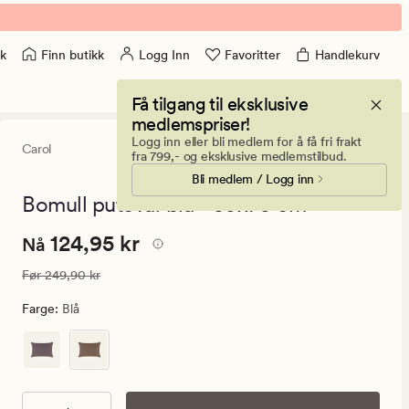
Finn butikk
Logg Inn
Favoritter
Handlekurv
k
Få tilgang til eksklusive
medlemspriser!
Logg inn eller bli medlem for å få fri frakt
Carol
4
(7)
7
fra 799,- og eksklusive medlemstilbud.
anmeldels
Bli medlem / Logg inn
med
en
Bomull putevar blå - 50x70 cm
gjennomsn
vurdering
Nåværende
Nåværende pris
124,95 kr
124,95 kr
på
Nå
4
pris
Vanlig pris
249,90 kr
Før
249,90 kr
124,95
kr.
Farge
:
Blå
Vanlig
pris
249,90
kr