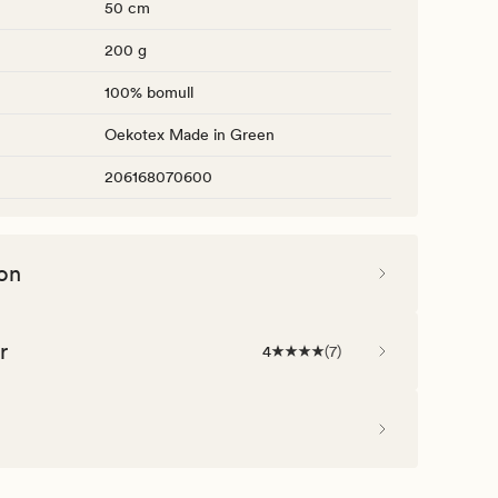
50 cm
200 g
100% bomull
Oekotex Made in Green
206168070600
on
r
4
(
7
)